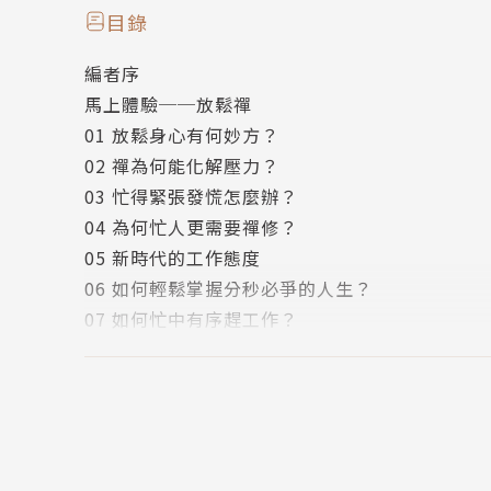
透過不同面向的放鬆禪，
目錄
讓人輕鬆化解緊張壓力。
編者序
有了放鬆禪調整工作節奏、紓解身心壓力，
馬上體驗──放鬆禪
工作從此免緊張！
01 放鬆身心有何妙方？
02 禪為何能化解壓力？
03 忙得緊張發慌怎麼辦？
● 作者簡介：
04 為何忙人更需要禪修？
05 新時代的工作態度
聖嚴法師（1930～2009年）
06 如何輕鬆掌握分秒必爭的人生？
07 如何忙中有序趕工作？
聖嚴法師1930年生於江蘇南通，1943年於狼
08 如何調劑緊張的生活？
位。1975年應邀赴美弘法。1989年創建法鼓山
09 工作要趕，不要急
10 如何跟壓力說再見？
聖嚴法師是一位思想家、作家暨國際知名禪師，
11 把壓力當成鍛鍊
獎、總統文化獎及社會各界的諸多獎項。
12 忙人時間最多