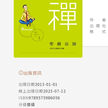
作 者
出 版 社
格 式
出版資訊
出版日期
2013-01-01
線上出版日期
2023-07-12
ISBN
9789575986056
分級
普級