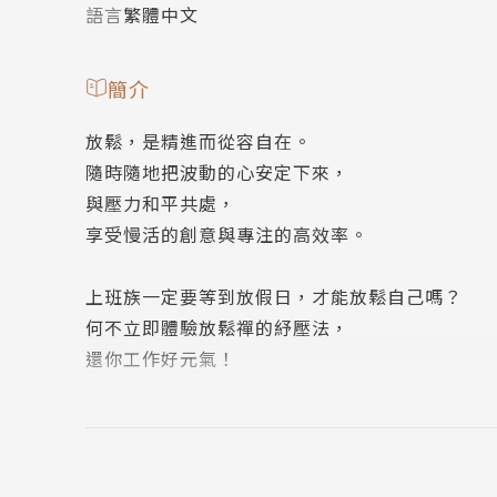
語言
繁體中文
簡介
放鬆，是精進而從容自在。
隨時隨地把波動的心安定下來，
與壓力和平共處，
享受慢活的創意與專注的高效率。
上班族一定要等到放假日，才能放鬆自己嗎？
何不立即體驗放鬆禪的紓壓法，
還你工作好元氣！
本書針對上班族的種種緊張壓力問題：
工作做不完、時間不夠用、頭腦焦慮、失眠……
精選聖嚴法師40則放鬆指引，