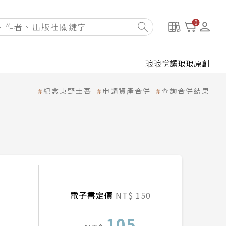
0
琅琅悅讀
琅琅原創
紀念東野圭吾
申請資產合併
查詢合併結果
電子書定價
NT$ 150
105