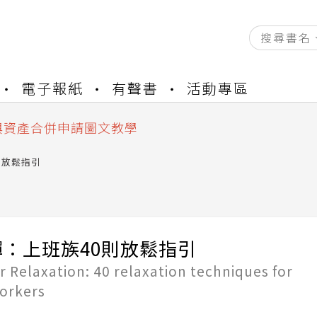
資產合併結果查詢
電子報紙
有聲書
活動專區
書櫃開通申請
與資產合併申請圖文教學
資產合併結果查詢
書櫃開通申請
則放鬆指引
：上班族40則放鬆指引
r Relaxation: 40 relaxation techniques for
workers