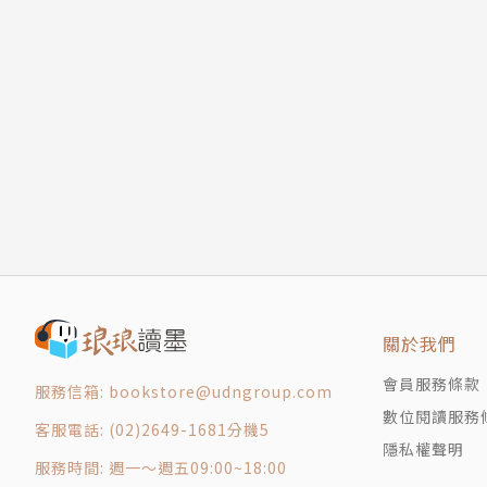
13 如何不再過分焦慮？
聖嚴法師提出「提昇人的品質，建設人間淨土」
14 把壓力當作責任感
等院校，也以豐富的禪修經驗、正信的佛法觀念
15 感謝壓力讓我們成長
法，陸續提出「心靈環保」、「四種環保」、「
16 應該放鬆休息就休息
胸襟與國際化視野，深獲海內外肯定。
17 如何在忙碌當中不亂、不煩？
18 如何臨危不亂？
19 有智慧的忍
20 如何隨時隨地放鬆身心？
21 睡前如何放空自己？
22 坐禪比按摩更能放鬆？
23 用禪修放鬆頭腦
關於我們
24 放鬆後為何心會更清明？
25 以呼吸法幫助放鬆
會員服務條款
服務信箱: bookstore@udngroup.com
26 人生如何慢活？
數位閱讀服務
客服電話: (02)2649-1681分機5
27 禪修的放鬆要領
隱私權聲明
28 為何學會放鬆能廣結人緣？
服務時間: 週一～週五09:00~18:00