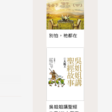
別怕，祂都在
吳姐姐講聖經