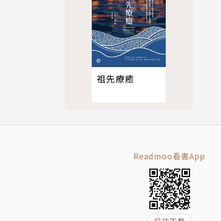
、法鼓大學
點普傳佛
作，其寬闊
祖先療癒
Readmoo看書App