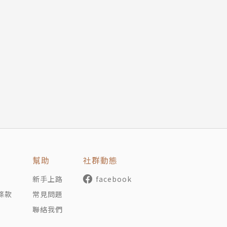
的理念，相繼創辦中華佛學研究所、法鼓佛教學院、僧伽大學
和方法指導東、西方人士修行。法師著重以現代人的語言和觀
心五四運動」、「心六倫」等社會運動，更致力於國際弘化工
幫助
社群動態
新手上路
facebook
條款
常見問題
聯絡我們