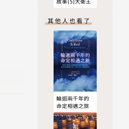
故事(5)大衛王
其他人也看了
學博士學
輪迴兩千年的
命定相遇之旅
、中山學術