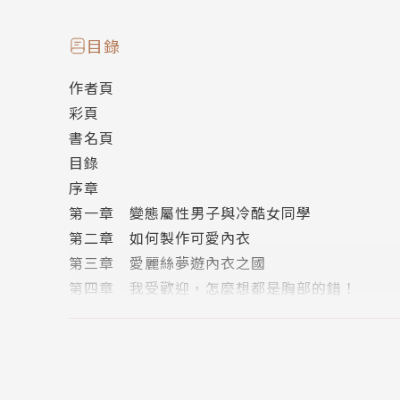
師！根據惠太所述，除了澪以外，還有許多女生
牽扯進來，好好地享受了──更正，解決了她們
目錄
作者頁
彩頁
書名頁
目錄
序章
第一章 變態屬性男子與冷酷女同學
第二章 如何製作可愛內衣
第三章 愛麗絲夢遊內衣之國
第四章 我受歡迎，怎麼想都是胸部的錯！
第五章 請問您今天要來點胸罩嗎？
終章
後記
版權頁