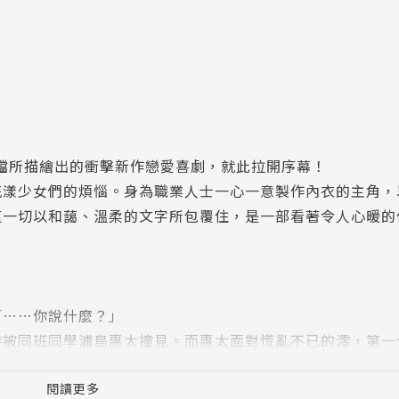
」搭檔所描繪出的衝擊新作戀愛喜劇，就此拉開序幕！
花漾少女們的煩惱。身為職業人士一心一意製作內衣的主角，
這一切以和藹、溫柔的文字所包覆住，是一部看著令人心暖的
「……你說什麼？」
時被同班同學浦島惠太撞見。而惠太面對慌亂不已的澪，第一
逃竄，然而對她糾纏不休的惠太，真實身分居然是澪憧憬的內
閱讀更多