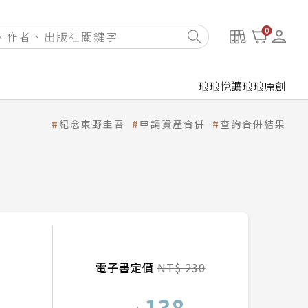
0
琅琅悅讀
琅琅原創
紀念東野圭吾
申請資產合併
查詢合併結果
電子書定價
NT$ 230
138