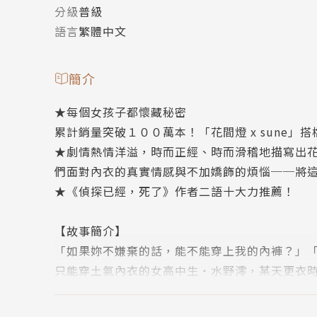
分級
普級
語言
繁體中文
簡介
★每個女孩子都懷藏秘密
累計銷量突破１００萬本！「花間燈 x sune
★劇情熱情洋溢，時而正經、時而滑稽地描寫出
們面對內衣的真實情感與不加嬌飾的煩惱──將
★《偵探已經，死了》作者二語十大力推薦！
【故事簡介】
「如果妳不嫌棄的話，能不能穿上我的內褲？」
只能穿土氣內衣的女高中生・水野澪，某天更衣
─妳願意穿我的內褲嗎！？
澪以為自己碰到一個驚世駭俗的變態，於是四處