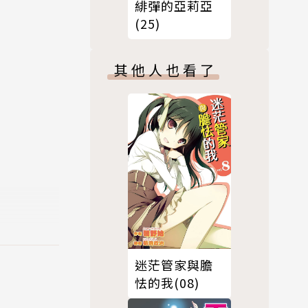
緋彈的亞莉亞
學妹也一併
(25)
其他人也看了
迷茫管家與膽
怯的我(08)