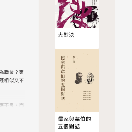
大對決
為職業？家
既相似又不
應不良，而
大、小跨國
儒家與韋伯的
五個對話