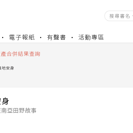
資產合併結果查詢
書櫃開通申請
電子報紙
有聲書
活動專區
與資產合併申請圖文教學
資產合併結果查詢
書櫃開通申請
異地安身
安身
東南亞田野故事