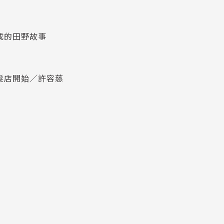
自信仰本身，宗教空間塑造出家的環境、信眾互動時如同
？」這個問題讓一位研究生遠渡重洋、到越北尋找一支流動遷
成的田野故事
髮店開始／許容慈