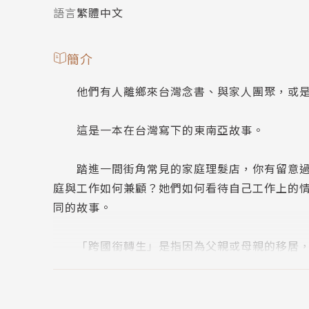
語言
繁體中文
簡介
他們有人離鄉來台灣念書、與家人團聚，或是
這是一本在台灣寫下的東南亞故事。
踏進一間街角常見的家庭理髮店，你有留意過那
庭與工作如何兼顧？她們如何看待自己工作上的
同的故事。
「跨國銜轉生」是指因為父親或母親的移居，轉
此時教他們語言、陪他們聊天的，是同樣離開家
生對於異鄉生活的想像、需要克服的困難，一樣