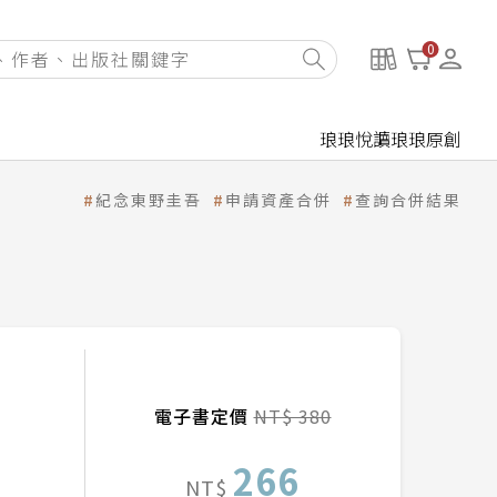
0
琅琅悅讀
琅琅原創
紀念東野圭吾
申請資產合併
查詢合併結果
電子書定價
NT$ 380
266
NT$