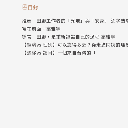
信仰是移民的重要慰藉與力量。這份力量不只來
目錄
心，讓他們在台灣有了家的感覺。「你是什麼人
推薦 田野工作者的「異地」與「安身」 逐字熟
寫在前面／高雅寧
導言 田野，是重新認識自己的過程 高雅寧
【經濟vs.性別】可以靠得多近？從走進阿姨的理
【遷移vs.認同】一個來自台灣的「