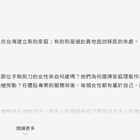
在台灣建立新的家庭；有的則是遠赴異地追訪移民的來處。
位手執剪刀的女性來自何處嗎？她們為何選擇家庭理髮作
情緒勞動？在體貼專業的服務背後，每個女性都有屬於自己、
學來台灣的孩子。語言上的障礙造成了學習或生活上的適
鄉來台灣念博士的越南外籍生。大跨國生如何看待小跨國生？
也不一樣。
閱讀更多