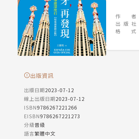
作 者
出 版 社
格 式
出版資訊
出版日期
2023-07-12
線上出版日期
2023-07-12
ISBN
9786267221266
EISBN
9786267221273
分級
普級
語言
繁體中文