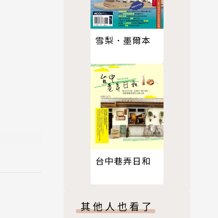
雪梨．墨爾本
台中巷弄日和
景點背後的
其他人也看了