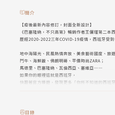
簡介
【疫後最新內容修訂，封面全新設計】
《巴塞隆納，不只高第》暢銷作者王儷瑾第二本
歷經2020-2022三年COVID-19疫情，西班牙
地中海陽光、民風熱情奔放、美食藝術國度、旅
鬥牛、海鮮飯、佛朗明哥、平價時尚ZARA；
馬德里、巴塞隆納、瓦倫西亞、塞維亞……
如果你的眼裡這就是西班牙，
快跟著官方導遊，發現更多「你所不知道的西班
◆跟市面上旅遊書有何不同？一般西班牙旅遊書
歷史故事傳說，以及各地不同的生活習慣和有趣
目錄