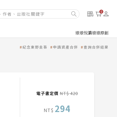
0
琅琅悅讀
琅琅原創
紀念東野圭吾
申請資產合併
查詢合併結果
電子書定價
NT$ 420
294
NT$