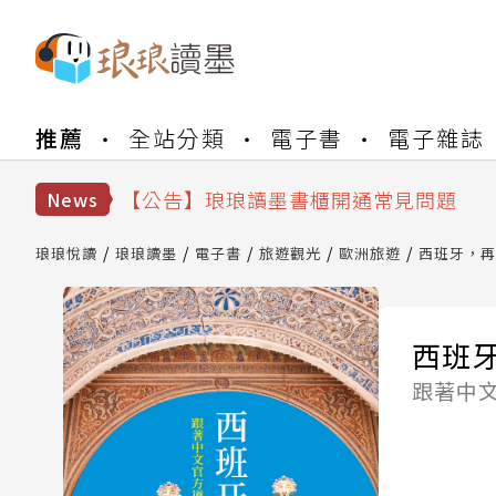
【公告】琅琅書店服務升級重要說明及
推薦
全站分類
電子書
電子雜誌
【公告】琅琅讀墨數位閱讀資產合併與
【公告】琅琅讀墨書櫃開通常見問題
【公告】琅琅讀墨 3 分鐘完成書櫃開通
News
【公告】琅琅書店服務升級重要說明及
【公告】琅琅讀墨數位閱讀資產合併與
琅琅悅讀
琅琅讀墨
電子書
旅遊觀光
歐洲旅遊
西班牙，再
西班
跟著中