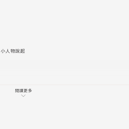
的節慶活動，隨著一年四季的不同景色和當令美食，體驗
探幽，包括山川海景、奇岩絕岸、國家公園等絕美自然景
文化行旅朝聖路線，甚至還有另類的豪華火車之旅，遊覽鮮為
活的小人物說起
古蹟建築，從傳奇人物到世界遺產，可以同時認識古羅馬
無二！
授權使用的獨家資料：西班牙國家旅遊局、卡斯提亞-雷昂自
閱讀更多
局、人類演進博物館、石灰博物館、銀之路、席德之路、卡巴
境部，以及西班牙大師級攝影師Héctor Garrido等。
書上沒說的事
全地圖，並附錄西班牙各地官方旅遊局官網，供讀者規畫