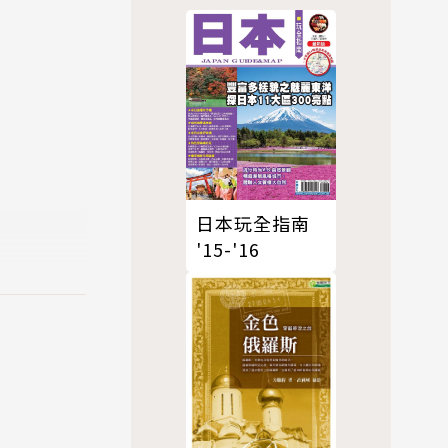
各個時節的
觀和生態保
人知的西班
、伊斯蘭、
日本玩全指南
'15-'16
治區、安達
聶羅斯國家
行程前查詢