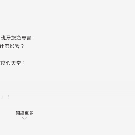
西班牙旅遊專書！
受到什麼影響？
遊度假天堂；
牙」！
以介紹景點為主，本書更深入風俗民情和人文特色，了解
閱讀更多
的文化差異，深入認識西班牙不為人知的一面。