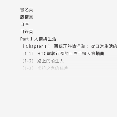
◆西班牙還能怎麼玩？作者逐月詳介西班牙各地
書名頁
各種玩法，領略豐富多采的節慶風情。
版權頁
自序
◆除了熱門景點，還有什麼？本書帶你深入祕境
目錄頁
護區，以及貫穿西班牙南北、中部和東部的各種
Part 1 人情與生活
牙。
｛ Chapter 1 ｝ 西班牙熱情洋溢： 從日常生
〔1-1〕 HTC前執行長的世界手機大會插曲
◆西班牙獨特在哪？從史前的考古遺址到近代的
〔1-2〕 路上的陌生人
天主教、猶太教等多元文化，感受西班牙的獨一
〔1-3〕 米拉之家的住戶
〔1-4〕 桂爾公園的義工朱利．貝納特先生
◆450張精美照片、插畫和地圖，包括各單位
〔1-5〕 熱心助人的璜．蘇比拉納先生
魯西亞旅遊局、納瓦拉自治區旅遊局等各地旅遊
〔1-6〕 不計一切的救援
公園、安特克拉岩洞區、西班牙國家鐵路、農業食品環
｛ Chapter 2 ｝ 西班牙你所不知： 那些旅遊
〔2-1〕 人類非物質文化遺產
◆隨書附贈國家地理資訊中心提供的西班牙拉頁
〔2-2〕 生活大小事
最新最正確的相關旅遊資料。