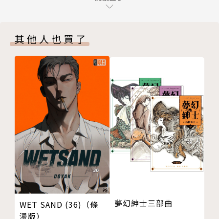
黑暗
摸摸頭
其他人也買了
體前彎
點心
夢
附錄漫畫
版權頁
封底
夢幻紳士三部曲
WET SAND (36)（條
漫版）