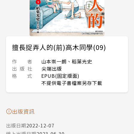
擅長捉弄人的(前)高木同學(09)
作 者
山本崇一朗、稻葉光史
出 版 社
尖端出版
格 式
EPUB(固定版面)
不提供電子書檔案另存下載
出版資訊
出版日期
2022-12-07
線上出版日期
2023-06-30