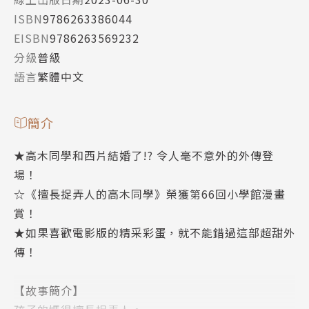
ISBN
9786263386044
EISBN
9786263569232
分級
普級
語言
繁體中文
簡介
★高木同學和西片結婚了!? 令人毫不意外的外傳登
場！
☆《擅長捉弄人的高木同學》榮獲第66回小學館漫畫
賞！
★如果喜歡電影版的精采彩蛋，就不能錯過這部超甜外
傳！
【故事簡介】