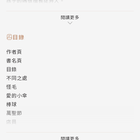
孩子的媽很擅長捉弄人。
超人氣愛情喜劇《擅長捉弄人的高木同學》裡的高木同
閱讀更多
學結婚了!!?
媽媽與女兒，偶爾加上爸爸，
目錄
前所未見的「捉弄系」家庭喜劇，強勢登場！
作者頁
書名頁
本集收錄洗澡、受傷、恐龍等等小故事。
目錄
當上體育老師的西片與當上人妻的(前)高木同學，
不同之處
加上遺傳到爸爸個性和媽媽外表的呆萌女兒．小千，
怪毛
一家三口互相(?)捉弄的平凡日常。
愛的小傘
溫馨可愛之餘不忘甜蜜放閃的第九集！
棒球
萬聖節
店員
躲避球
作戰
閱讀更多