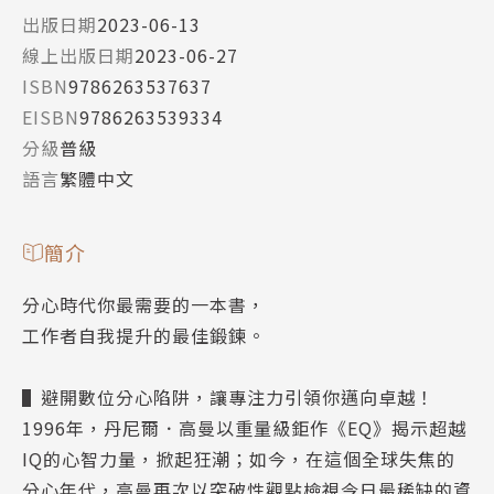
出版日期
2023-06-13
線上出版日期
2023-06-27
ISBN
9786263537637
EISBN
9786263539334
分級
普級
語言
繁體中文
簡介
分心時代你最需要的一本書，
工作者自我提升的最佳鍛鍊。
▌避開數位分心陷阱，讓專注力引領你邁向卓越！
1996年，丹尼爾．高曼以重量級鉅作《EQ》揭示超越
IQ的心智力量，掀起狂潮；如今，在這個全球失焦的
分心年代，高曼再次以突破性觀點檢視今日最稀缺的資