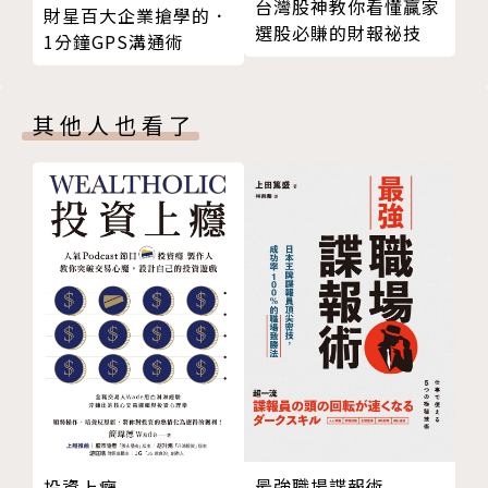
台灣股神教你看懂贏家
財星百大企業搶學的．
Part ７／ 大格局
選股必賺的財報祕技
1分鐘GPS溝通術
21 為長遠的未來領導
丹尼爾．高曼（Daniel Goleman）
致謝
版權頁
哈佛心理學博士、國際暢銷作家，曾獨自完成或與人合
其他人也看了
著多本暢銷書，包括《EQ》、《專注的力量》、《放
不下，就握手言和吧》、《平靜的心，專注的大腦》
等。他曾任《紐約時報》科學線記者，兩度獲得普立茲
獎提名，並因為長年投入書寫而成為美國心理學會的終
生成就獎得主。他現居於美國東北部的波克夏爾山區，
更多資訊可見DanielGoleman.info。
譯者簡介
周曉琪
最強職場諜報術
投資上癮