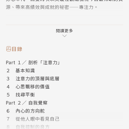
源、帶來高績效與成就的祕密——專注力。
心理學家高曼在本書中統整各種變化形式的專注力，探
論此種攸關你我一生榮枯的心靈資產。專注力的運作有
閱讀更多
如肌肉——不用會退化，愈鍛鍊則愈茁壯。勤於鍛鍊專
注力，是在所有競爭中脫穎而出的不二法門。
目錄
Part １／ 剖析「注意力」
高曼以其在心理學領域深耕數十年之基礎，去簡化繁，
２ 基本知識
精確指出專注力的三種形式：
３ 注意力的頂層與底層
．內在（inner）的專注：察覺自身的想法和感受，正
４ 心思飄移的價值
確釐清事物的優先順序。此一內部控制機制，是決定我
５ 找尋平衡
們一生榮枯之關鍵。
Part ２／ 自我覺察
．對他人（other）的專注：透過同理心去了解他人的
６ 內心的方向舵
內在想法與感受，並予以協助。
７ 從他人眼中看見自己
．對外（outer）的專注：此種專注一如領導者的視
８ 自我控制的良方
野，有助於理解大環境或生態體系，對決策、管理和創