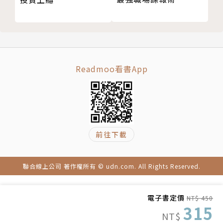
政治大學經濟系，美國邁阿密大學電腦碩士，歷任《工
商時報》、《卓越雜誌》、《Taipei Times》記者，
《哈佛商業評論中文版》副總編輯。譯有《反常識經濟
學》、《知識與國富論》、《數位海盜的正義》、《商
業談判最佳實務》、《凱洛格管理學院：經營與策略最
Readmoo看書App
佳實務》等書。
前往下載
聯合線上公司 著作權所有 © udn.com. All Rights Reserved.
電子書定價
NT$ 450
315
NT$