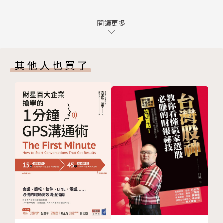
Part ３／ 解讀他人
新而言非常重要。
９ 知道太多的女人
閱讀更多
10 同理心三位一體
本書以高度競爭性的運動、教育、藝術、企業界等領域
11 社交敏感度
的豐富個案研究為佐證，說明這三種專注力缺一不可，
其他人也買了
Part ４／ 較大的環境背景
是超凡與凡俗間難以跨越的界限。幸而，專注力是可以
12 模式、系統、雜亂無章
鍛鍊的，高曼稱為「聰明的練習」，書中列舉多種能提
13 系統盲目性
升專注力、強化心智的解決方案，例如正念冥想、組塊
14 遙遠的威脅
記憶、正面情緒等，皆有助於改善分心，帶來完美的表
Part ５／ 聰明的練習
現。
15 一萬小時的迷思
16 大腦與電玩遊戲
每個人都必須經歷這種鍛鍊專注力的歷程，才能真正得
17 呼吸夥伴
到提升。專注力，是無關天賦、無關權勢、無法繼承，
Part ６／ 具良好專注力的領導者
真正具流動性且操之在己的心智力量。唯有全方位掌握
18 領導者如何引導注意力？
由內而外的專注力，才能真正邁向卓越，預見未來。
19 領導者的三種專注
20 是什麼造就了領導者？
作者簡介