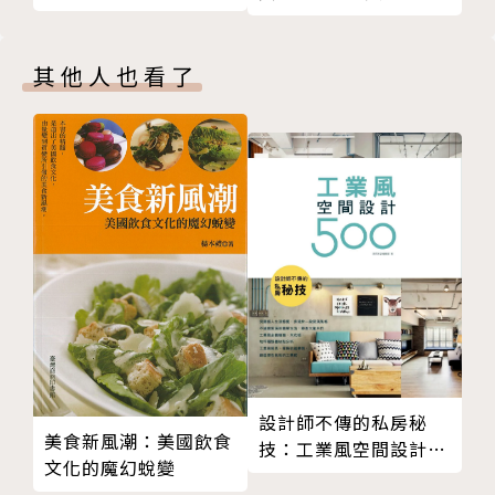
▼ 01 台灣運動員的體認
「我也要變強」？
（附贈自我挑戰成功日
生術
▼ 02 開放的思考與態度
誌）
心態，決定你的行動！
▼ 03 甩開對手，擺脫威脅
其他人也看了
▼ 04 我跑故我在
作者簡介
▼ 05 從心而跑 Run for heart
陳彥博
後記
1986年6月10日出生，為台灣極地超級馬拉松選手。
版權頁
用5年的時間，完成世界七大洲、八大站超級馬拉松賽
事計畫，並於2013年完成挑戰。多次名列亞洲最年輕
的完賽記錄者，為2014年玻利維亞高原170 km 6天分
站賽冠軍，更於2015年勇奪美國G2G大峽谷273 km分
站賽冠軍。即將前進2016全球四大極地超馬總冠軍
賽。
Facebook專頁：陳彥博 Tommy Chen
設計師不傳的私房秘
美食新風潮：美國飲食
重要賽事紀錄：
技：工業風空間設計
文化的魔幻蛻變
500
2016 全球四大極地超馬總冠軍賽（準備中）