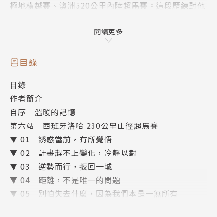
極地橫越賽、澳洲520公里內陸超馬賽。這段歷練對他
意義非凡，期間不但幾度歷經生死交關，更罹患幽閉恐
懼症。他的每一場比賽，都在定義意志力與生命的極
閱讀更多
限！
在吞下無數汗水與淚水後，陳彥博將榮耀帶回台灣，更
目錄
成為亞洲完賽「世界最艱難超馬」的最年輕紀錄者！但
目錄
這些他曾經視為唯一夢想的榮耀，早已淬鍊為對生命的
作者簡介
體悟。他不再追逐紀錄，現在的他只為了回應內心的呼
自序 溫暖的記憶
喚，奔馳在人生的道路上。
第六站 西班牙洛哈 230公里山徑超馬賽
馬拉松，不只是跑，而是一種與心對話的過程。
▼ 01 誘惑當前，有所覺悟
越跑越懂得，那些對人生真正重要的事！
▼ 02 計畫趕不上變化，冷靜以對
▼ 03 逆勢而行，扳回一城
◎懂得自立：
▼ 04 距離，不是唯一的問題
人在遇到極大的壓力與考驗時，會做出人生中的重要改
▼ 05 別怕失去什麼，因為我們本是一無所有
變。
第七站 加拿大育空 700公里極地橫越賽
學會自己做決定，處理並承擔後果，對自己負責！