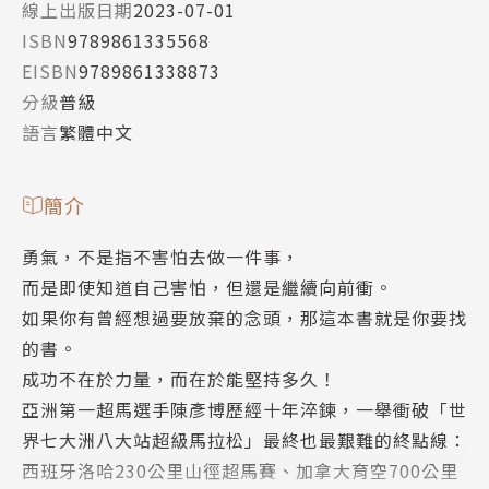
線上出版日期
2023-07-01
ISBN
9789861335568
EISBN
9789861338873
分級
普級
語言
繁體中文
簡介
勇氣，不是指不害怕去做一件事，
而是即使知道自己害怕，但還是繼續向前衝。
如果你有曾經想過要放棄的念頭，那這本書就是你要找
的書。
成功不在於力量，而在於能堅持多久！
亞洲第一超馬選手陳彥博歷經十年淬鍊，一舉衝破「世
界七大洲八大站超級馬拉松」最終也最艱難的終點線：
西班牙洛哈230公里山徑超馬賽、加拿大育空700公里