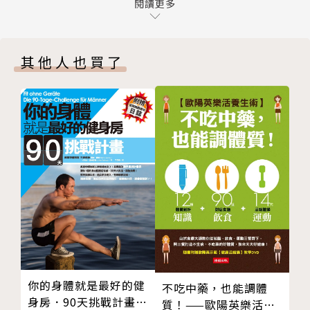
▼ 01 賽道外的國民外交
閱讀更多
▼ 02 萬全準備，迎向艱鉅挑戰
◎找到人生的配速：
▼ 03 極地超馬第一要務：安全保命
要成就哪一種終點線，端視你如何調整自己的人生配
其他人也買了
▼ 04 虔敬大自然，淨身參賽
速。
▼ 05 大地之母的使者 CP1
累一點、輕鬆一點，結果不盡相同，但都是你人生的選
▼ 06 怕失敗，會找到藉口；渴望達標，會得到能量
擇。
CP2
▼ 07 最想念，就是最遺憾 CP3
◎拒絕懦弱的糖衣：
▼ 08 極地荒謬劇 CP4
面對無法掌控的環境，容易令人抗拒。當看不到成功的
▼ 09 身處大自然，用野性求生 CP5
可能，就會開始害怕失敗。
▼ 10 極光的禮讚 CP6
但如果你撐下去，時間會讓你更堅強，降低你心中的軟
▼ 11 家，是唯一的方向 CP7
弱，讓你繼續奮鬥下去。
▼ 12 心存僥倖，足以致命 CP8
▼ 13 犧牲，你需要付出多大的決心？ CP9
◎競爭，讓心更強大：
▼ 14 挑戰生命的極限 CP10
比較，才會產生競爭，才會進步。
你的身體就是最好的健
不吃中藥，也能調體
最終站 澳洲 520公里內陸超馬賽
遇見比你強或是拿到好成績的人，你是批評，還是決定
身房．90天挑戰計畫
質！——歐陽英樂活養