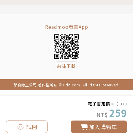
2015 非洲布吉納法索213 km沙漠超馬分站賽
2015 美國G2G 273 km大峽谷超馬分站賽冠軍
2015 挪威160km Non-stop超馬賽第二名
Readmoo看書App
2014 玻利維亞6日170公里高原超馬分站賽，奪下睽違
6年的超馬總冠軍
2013 澳洲520公里內陸超馬橫越分站賽 第二名，創下
最年輕完賽紀錄
2013 加拿大育空700公里Non-stop極地超馬橫越賽
前往下載
第三名，亞洲首位成功完賽、創下歷屆最年輕完賽紀錄
2012 歐洲西班牙洛哈230公里超馬山徑賽 第四名
聯合線上公司 著作權所有 © udn.com. All Rights Reserved.
2012 南美洲巴西170公里non-stop挑戰賽 第二名
（收錄於《夢想‧零極限》）
2011 南非喀拉哈里沙漠250公里超馬賽 第三名（收錄
電子書定價
NT$ 370
259
於《夢想‧零極限》）
NT$
2010 南極洲100公里超馬賽 第二名，首位亞洲選手完
試閱
加入購物車
賽（收錄於《夢想‧零極限》）