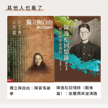
一、前言：筆打敗了劍
已，但讀者若能有所體會，當可聽到這是白駒於空谷中
其他人也看了
二、渾沌中無根基可立的個體主義07
傳來的幽音。
三、革命文學與紅色太陽的升起
——馮耀明（東海大學哲學系教授、香港科技大學人文
四、別了，親情
學部榮譽教授）
五、結論：超越對立的兩極
第四章 革命動力學：光、影與土地的神話意識
一、前言：革命成功的神祕
二、摩羅與幽暗意識
作者簡介
三、漆黑一團的生命大流
四、幻光魅影
作者：楊儒賓
五、依靠這一片黃土
國立清華大學哲學研究所暨通識教育中心教授。著有
六、甦醒的神話力量
《儒家身體觀》、《五行原論》、《儒門內的莊子》、
七、結論：光影的辯證
《原儒》、《1949禮讚》、《多少蓬萊舊事》等書，
陳逸松回憶錄（戰後
獨立與自由：陳寅恪論
第五章 時間開始了：一九四九年的兩場歷史巨變
並翻譯及編撰學術論文集多種，也編輯出版了多冊與東
篇）：放膽兩岸波濤路
學
一、緣起：百年風雲兩巨變
亞儒家及近現代思潮為主軸的展覽圖錄。目前從事的文
二、時間開始了，「人類歷史以來」的視角
化工作以整編清華大學文物館典藏的書畫墨蹟為主，學