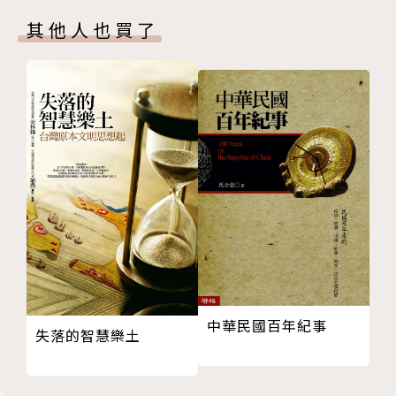
二、五四運動時期的儒家文化圈
授）
其他人也買了
三、戊戌儒者：新中國也是新文化運動的第一代
四、主體的深化：梁漱溟與熊十力
統獨之爭似乎已成為當代臺灣政治無法化解的爭論，本
五、道德主體對上科學主義：人生觀論戰的意義
書作者試圖提出一個「以中華民國為方法或理念」的化
六、憲政民主之說：從梁啟超到海外新儒家
解之道。作者將「中華民國」同時視為文化論述與政治
七、結論：政治制度最終的型態
論述：「中華」代表繼承儒家傳統的文化方向，「民
第二章 舊邦新命：中華民國的理念
國」代表指向未來的憲政體制。本書可視為作者《194
一、前言：混合的現代性
9禮讚》的續篇，關心臺灣前途的人應一併閱讀。
二、新三民主義與先行者的圖像
——李明輝（中央研究院中國文哲研究所研究員）
三、孫中山的民主論與儒家源流
四、中華民國的國父：一位？兩位？零位？
作者將「中華民國」理解為一非本質主義的功能性存
五、跨越民國史範圍的思考
在。在方法論方面，以「本質在時間中朗現」，恰似海
六、結論：納立憲派於中華民國，納中華民國於中華文
德格 「在世存有」的取向；在內容方面，對人物互動
中華民國百年紀事
教之統
和事件連結的論述，展現了阿馬蒂亞．森透過「豐富描
失落的智慧樂土
附錄：各省諮議局議長、副議長人名、功名一覽表
述」將歷史陳述與文化思理合成奇妙的糾結。作者雖自
第三章 革命文學的興起：個性與階級性的消長
侃在面對「江天如墨」的困局下，只有「雞鳴幾聲」而