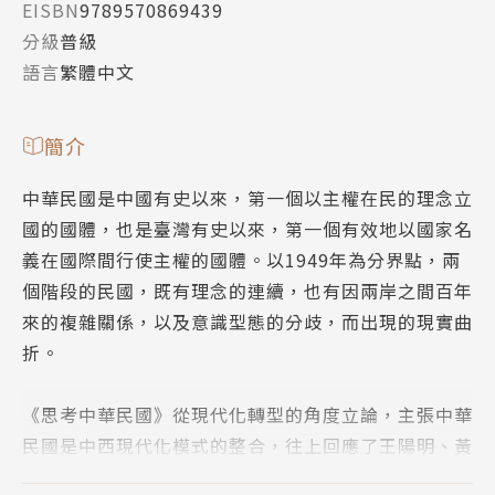
EISBN
9789570869439
分級
普級
語言
繁體中文
簡介
中華民國是中國有史以來，第一個以主權在民的理念立
國的國體，也是臺灣有史以來，第一個有效地以國家名
義在國際間行使主權的國體。以1949年為分界點，兩
個階段的民國，既有理念的連續，也有因兩岸之間百年
來的複雜關係，以及意識型態的分歧，而出現的現實曲
折。
《思考中華民國》從現代化轉型的角度立論，主張中華
民國是中西現代化模式的整合，往上回應了王陽明、黃
宗羲、王船山等儒者的呼喚，並在十九、二十世紀之