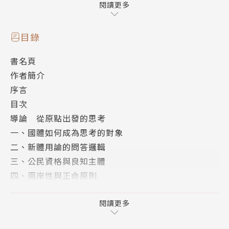
際，整合了滾滾西潮帶來的民主體制設想，形成國史上
閱讀更多
第一個民主體制。本書並從「風土的地緣政治學」、
「內在的兩岸性」的觀點著眼，詮釋臺灣與中華民國的
目錄
內在發展關係，不僅繼承當代新儒家宣言的精神，更反
書名頁
映立足於臺灣的中華民國公民之觀點。
作者簡介
序言
目次
推薦
導論 從原點出發的思考
在兩岸問題充滿強烈對立的時代，造成兩岸打仗的風險
一、國體如何成為思考的對象
時，難得讀到關於「中華民國」和「臺灣」的獨特觀
二、新體用論的問答邏輯
點，不落入「統一」與「獨立」對立的俗套。楊儒賓的
三、公民資格與良知主體
位置很特殊，甚至矛盾：他的學問異常豐富，歷史包袱
四、兩岸性與正命原則
不輕，傳統儒家思想深厚，但卻因為如此，加上對當代
五、結論：從原點出發
西洋哲學思想的深入探索，才能超出一般的軌道，從獨
第一章 儒家的現代化別裁：第一種新文化運動
閱讀更多
一無二的新奇角度看這一複雜的問題。
一、前言：新文化運動光譜再議
——艾皓德（Halvor Eifring，挪威奧斯陸大學中文教