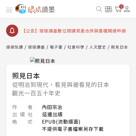
查詢
0
【公告】8/10、8/13 行動網路降速演練提醒
【公告】琅琅讀墨數位閱讀資產合併與書櫃開通申請
【公告】琅琅讀墨書櫃開通常見問題
【公告】琅琅讀墨 3 分鐘完成書櫃開通與資產合併申
琅琅悅讀
琅琅讀墨
電子書
社會科學
人文歷史
照見日本
請圖文教學
【公告】琅琅書店服務升級重要說明及資產合併結果
查詢
【公告】8/10、8/13 行動網路降速演練提醒
照見日本
從明治到現代，看見與被看見的日本
觀光一百五十年史
作 者
內田宗治
出 版 社
這邊出版
格 式
EPUB(流動版面)
不提供電子書檔案另存下載