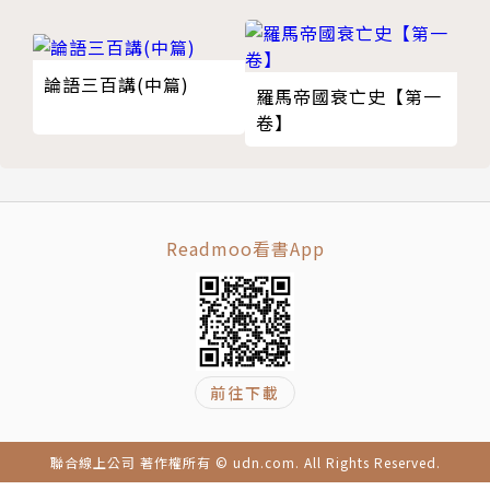
4 明治時代的外國人所介紹的東京
軸，從旅行導覽手冊、熱門景點、政策沿革與旅客反響
對前政權的城塞及墓地大感興趣
等面向探討觀光的本質，爬梳日本觀光的過去、現在與
對西洋建築不屑一顧
未來，走過寒冬，反思「觀光立國」的真諦。
論語三百講(中篇)
推薦的東京餐廳都是江戶時代開業的老字號
羅馬帝國衰亡史【第一
卷】
5 介紹京都及奈良時特別重視其獨特的宗教觀
作者簡介
對日本爆發「宗教戰爭」的地點深感興趣
在奈良考察神佛習合的現象
內田宗治
龍安寺石庭——「重新發現」不為人知的價值
Readmoo看書App
伏見稻荷大社的風潮所帶來的啟示
1957年出生於東京，畢業自早稻田大學第一文學
第二章 明治時期外國人的旅日環境
部，主修心理學（社會心理學）。曾任實業之日本社的
1 幕末至明治前期——離開居留地及遊步區域的探險之
經濟雜誌記者、旅行導覽手冊系列總編輯（亦提供資料
旅
予臺灣版及韓國版），其後成為自由文字工作者，針對
對國內自由旅行的限制
日本國內旅遊、鐵道、地形散步、天然災害等主題蒐集
前往下載
內地通行權成為修訂條約的交涉籌碼
資料並撰稿，文章散見各雜誌。
2 創立接待外國旅客的組織——喜賓會
以巴黎為模仿對象
聯合線上公司 著作權所有 © udn.com. All Rights Reserved.
主要著作有《彩色版 東京鐵道遺產100選》（中