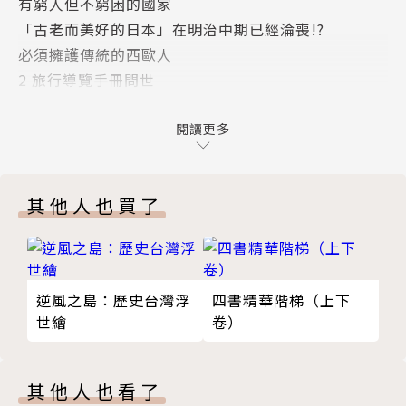
有窮人但不窮困的國家
「古老而美好的日本」在明治中期已經淪喪!?
明治以降，美好而神祕的日本便已吸引許多西方人
必須擁護傳統的西歐人
的目光，在當時的旅行導覽手冊中，東京、京都、日
2 旅行導覽手冊問世
光、箱根等都是名列前茅的旅遊勝地，西方人發掘上高
知識分子必讀的旅行導覽手冊
地、打造中禪寺湖避暑勝地；日本人則創立喜賓會，提
「默里」與「貝德克爾」的旅行導覽手冊
閱讀更多
出改善旅日環境的方針，揭開了日本觀光旅遊的序幕。
花了四百五十天在日本各地旅行的薩道義
3 明治時期外國人心目中的日本景點排名
然而，外國人到日本想看的究竟是什麼？日本人想
其他人也買了
比起餐飲，更重視的是如何對付蚊蟲及跳蚤
讓外國人看見的又是什麼？150年來，兩者之間似乎存
涵蓋外國人評價的旅行導覽手冊
在著相當程度的落差，西方人往往期待看到古老而傳統
東京高居第一、京都名列第二，遙遙領先第三名
的日本，日本人卻意圖展現先進科技與現代文明……透
日光位居第三，神佛分離政策未引發宗教戰爭，令外國
過西方的視角，如何「發現」不為人知的日本？當想像
逆風之島：歷史台灣浮
四書精華階梯（上下
人大感驚奇
中的東洋遇見現實中的日本，會擦出怎樣的火花？日本
世繪
卷）
溫泉勝地箱根名列第四
又如何經由西方的評價而重新認識自我？
攀登富士山名列第五，北岳等日本南阿爾卑斯山一帶的
登山路線也不少
本書透過日本與西方的觀點互為對照，以時代為主
其他人也看了