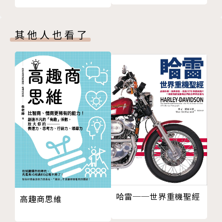
專欄2｜如何掌握好時機賣股票
• 該賣的是帳面獲利的股票？還是帳面虧損的股
【第3章】看懂K線
票？
其他人也看了
【Q21】 一日的價格變動
【Q22】 三日間的價格變動
◎認識移動平均線，短線搶快錢、長線賺波段
【Q23】 長陰線與長陽線
週線或月線用於短期交易，季線、半年線則是用來
【Q24】 日K與週K的關係
觀察中長期的趨勢。
【Q25】 成交量急增！
• 均線「黃金交叉」就是買入的好時機？
【Q26】 吞噬K線的週K線圖
• 急漲之後出現「死亡交叉」就應該要賣？
【Q27】 移動平均線與週K線圖
• 如何操作IPO的股票？
【Q28】 一路上漲時出現的大陰線
【Q29】 遭遇長黑，非常倒霉
◎看懂K線，正確理解多空攻防姿態
【Q30】 挑戰賣空
K線是技術分析的基本功，用來看行情的強弱非常
專欄3｜我在基金經理人時代的重大失誤
方便。你可能會看K線了，但是還看不懂連續多根K線
【第4章】看懂線圖的關卡
的含義，書中逐步圖解，教你看懂多空態勢。
哈雷──世界重機聖經
高趣商思維
【Q31】 線圖的關卡在哪裡？
• 「陽線吞噬」和「陰線吞噬」的週K線圖，該如
【Q32】 從下跌趨勢轉為上升趨勢
何解讀？