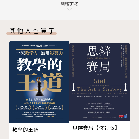
【Q08】 該賣的是有獲利的股票？還是帳面虧損的股
閱讀更多
席策略分析師，從事日股基金經理人資歷逾25年，操
票？
作2,000億日圓以上的日股，績效超越TOPIX（東證股
【Q09】 哪支股票會漲？
價指數）大盤表現。
其他人也買了
【Q10】 搭上股價發動的第一班列車
專欄1｜簡單的心理測驗，判斷短期交易的素質
在本書，窪田真之濃縮逾25年數萬次交易經驗，
【第2章】看懂移動平均線
嚴選60題，一次全公開看線圖選股心法，手把手教你
【Q11】 線型緩緩上升
看懂並確實運用技術線圖，練就70％準確率的交易能
【Q12】 線型緩緩下降
力，放大你的投資獲利，長期賺錢致富。
【Q13】 好消息跟壞消息
【Q14】 差不多要漲了嗎？
◎掌握成交量的變化，精準判斷是該買入或賣出
【Q15】 急漲之後稍微下跌
成交量大＝人氣高，成交量小＝人氣低。成交量增
【Q16】 剛上市不久的股票
加又上漲時，可能就是「買入訊號」；在高檔大量成交
【Q17】 評論家的意見
的個股，成交量慢慢減少的時候，可能就是「賣出訊
【Q18】 停損後突然反彈
號」出現的時候。
【Q19】 移動平均線與成交量兩者都要注意
思辨賽局【修訂版】
• 買入之後就急跌！應該立刻停損嗎？
教學的王道
【Q20】 長期下跌後，即將開始上漲？
• 下跌後的上漲是機會，還是陷阱？