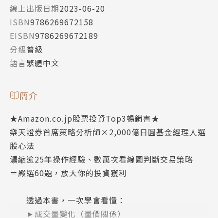
線上出版日期
2023-06-20
ISBN
9786269672158
EISBN
9786269672189
分級
普級
語言
繁體中文
簡介
★Amazon.co.jp股票投資Top3暢銷書★
樂天證券首席策略分析師×2,000億日圓基金經理人選
股心法
濃縮逾25年操作經驗、數萬次看線圖判斷交易策略
＝嚴選60題，放大你的投資獲利
透過本書，一次學會看懂：
►成交量變化（量價關係）