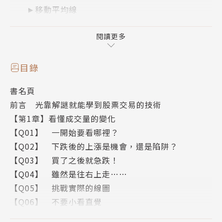
►移動平均線
►K線
►線圖關卡
閱讀更多
►布林通道
►趨勢行情或箱型行情
目錄
書名頁
本書適合：
前言 光靠解謎就能學到股票交易的技術
✓完全看不懂技術線圖的股市小白
【第1章】看懂成交量的變化
✓買了一些技術分析書回來讀，但還是似懂非懂、
【Q01】 一開始要看哪裡？
無法實際運用的初學者
【Q02】 下跌後的上漲是機會，還是陷阱？
✓想從ETF、存股族進階學習的投資人
【Q03】 買了之後就急跌！
✓在市場上打滾多年，但一直起伏不定、還沒賺到
【Q04】 雖然是往右上走……
大錢的老手
【Q05】 挑戰實際的線圖
✓想要定期盤點自身操作盲點的投資高手
【Q06】 不要小看直覺
【Q07】 上漲的各種模式
本書作者窪田真之是樂天證券經濟研究所所長兼首