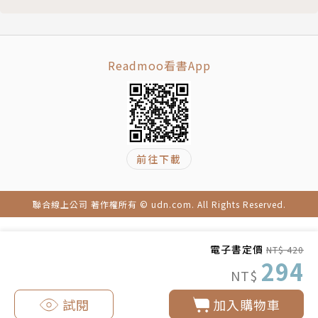
【Q33】 兩張線圖的關卡
• 移動平均線和K線如何搭配一起看？
【Q34】 第三次嘗試突破高點
• 一路沿著五日線上漲的趨勢，出現了一根長黑
【Q35】 急漲後的震盪
K，要立刻賣出嗎？
Readmoo看書App
【Q36】 暴跌後的震盪
【Q37】 跌停板的處理法
◎找出線圖上的關卡，學會判讀「壓力線」和「支
【Q38】 關卡間的攻防戰
撐線」
【Q39】 十個月的攻防戰
價格「關卡」，就是多數投資人停下腳步買賣的價
【Q40】 股價橫向持平，但是將來似乎有機會
格區間帶。股價一旦形成關卡，通常無法乾脆俐落地突
前往下載
專欄4｜「指定價格」、「市價」下單的聰明用法
破。
【第5章】看懂布林通道
• 從下跌趨勢轉為上升趨勢，要如何知道反彈賣
聯合線上公司 著作權所有 © udn.com. All Rights Reserved.
【Q41】 什麼是標準差？
壓差不多結束了呢？
【Q42】 波動率上升
• 同樣都在價格關卡內游移的股票，該如何判斷
【Q43】 買入訊號後的急跌
電子書定價
NT$ 420
是買入或賣出？
294
【Q44】 未實現損失擴大
• 急漲後發生震盪，要如何知道是該賣或再觀察
NT$
【Q45】 綜合性的判斷力
看看？
試閱
加入購物車
【Q46】 移動平均線與布林通道
• 遇到跌停板該怎麼辦？