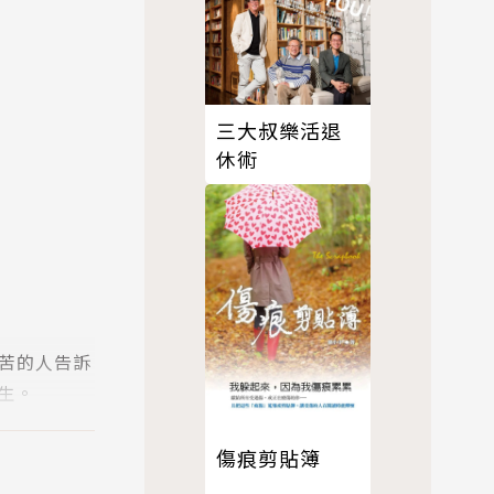
三大叔樂活退
休術
苦的人告訴
生。
傷痕剪貼簿
……。它提