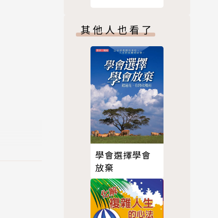
其他人也看了
也就是憂鬱
。而透過放
學會選擇學會
放棄
癒後走向更