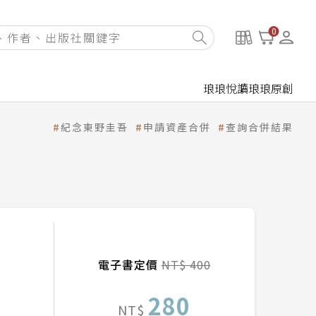
0
琅琅悅讀
琅琅原創
紀念東野圭吾
申請資產合併
查詢合併結果
電子書定價
NT$ 400
280
NT$