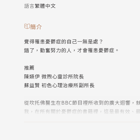
語言
繁體中文
簡介
覺得罹患憂鬱症的自己一無是處？
錯了，勤奮努力的人，才會罹患憂鬱症。
推薦
陳嬿伊 微煦心靈診所院長
蘇益賢 初色心理治療所副所長
從坎托佛醫生在BBC節目裡所收到的廣大迴響，
我，在所有關於憂鬱症的書籍裡，這是最有效、
——傑瑞米‧凡恩（Jeremy Vine），BBC廣播
每個人都該讀這本書，尤其是被憂鬱症影響的人