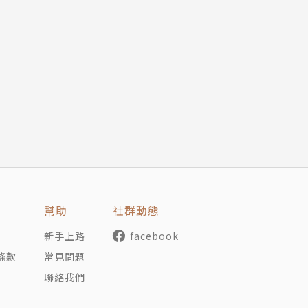
ollege），並在其附屬醫院（University College Ho
’ Hospital）與倫敦大學聖喬治醫學院（St George’s
的培訓。坎托佛醫生為1983年成立的英國皇家精神科醫學院成員，並
分在修道院醫院集團（Priory Group of Hospita
些研究計畫的相關文獻，內容遍及精神病學各領域。
xiety Without Fighting It）、《壓力相關疾病：
Advice for People who Give Too Much）、《酗酒問
nking Your Relationship with Alcohol）、《擊敗
y Trying）、《非良人：如何處理不健全的關係（Toxic People: De
幫助
社群動態
新手上路
facebook
條款
常見問題
聯絡我們