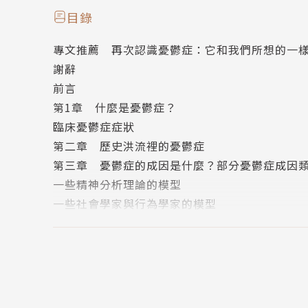
供了對憂鬱症的寶貴見解，而且提醒我們要留意
目錄
——憂鬱症協會（Depression Alliance）
專文推薦 再次認識憂鬱症：它和我們所想的一
謝辭
在擊退憂鬱症的戰役中，這本書是決定性的武器
前言
——魯絲‧拉佛利（Ruth Lavery），《依賴》期
第1章 什麼是憂鬱症？
臨床憂鬱症症狀
咬牙硬撐，是憂鬱症的病因。
第二章 歷史洪流裡的憂鬱症
在這本改變數十萬憂鬱症患者人生的經典暢銷書
第三章 憂鬱症的成因是什麼？部分憂鬱症成因
罹患憂鬱症的你，是堅強的人。在面對困境時，
一些精神分析理論的模型
症，症狀為喪失精力、欲望、自信、希望。
一些社會學家與行為學家的模型
只要遵照醫囑服藥，大腦的化學傳導物質濃度必
第四章 憂鬱症研究所發現的一些類型與事實
鬆練習、拆分問題、時間管理、中斷思緒等技巧
認知理論
憂鬱症是改變自己思考方式的機會：你必須重視
遺傳
快樂的人生。
第五章 罹患憂鬱症時該怎麼做？
休息
作者簡介