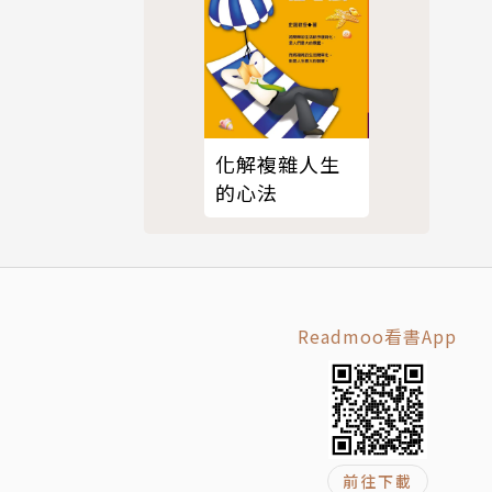
spital）
 Hospit
於1999年
化解複雜人生
ls）服務，直
的心法
給那些總是付出
題：重新思考你與
失眠只是舉手之
aling wi
Readmoo看書App
前往下載