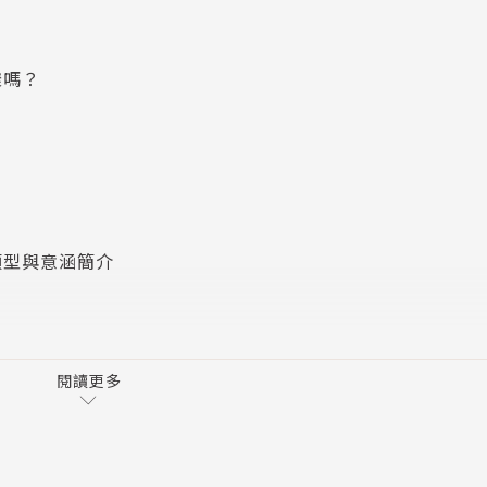
自己所承受的壓力u有多大，這將會決定我們的健康。
樣嗎？
。
刊（Depend）
裡，坎托佛醫生要糾正你對憂鬱症的看法：
類型與意涵簡介
你從不輕言放棄。但過大的壓力，導致大腦的邊緣系統失常，
定會恢復正常，但請你要有耐心，就像骨折需要時間才能癒合
，就能避免憂鬱症復發。
閱讀更多
自己的需要，放手讓別人負起他們本就該負的責任，才能在病