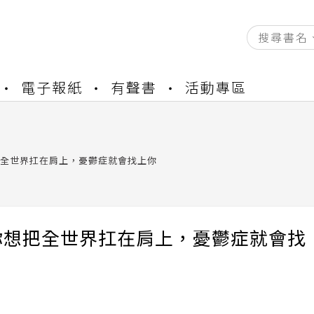
資產合併結果查詢
電子報紙
有聲書
活動專區
中，本站同步暫停部分閱讀服務
書櫃開通申請
與資產合併申請圖文教學
資產合併結果查詢
全世界扛在肩上，憂鬱症就會找上你
中，本站同步暫停部分閱讀服務
你想把全世界扛在肩上，憂鬱症就會找