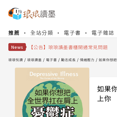
【公告】琅琅書店服務升級重要說明及
推薦
全站分類
電子書
電子雜誌
【公告】因 Readmoo 讀墨系統維護
【公告】琅琅讀墨數位閱讀資產合併與
【公告】琅琅讀墨書櫃開通常見問題
News
【公告】琅琅讀墨 3 分鐘完成書櫃開通
【公告】琅琅書店服務升級重要說明及
琅琅悅讀
琅琅讀墨
電子書
勵志成長
情緒壓力
如果你想把
【公告】因 Readmoo 讀墨系統維護
如果
上你