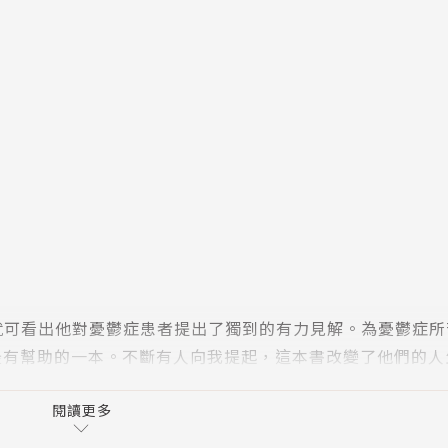
就可看出他對憂鬱症患者提出了獨到的有力見解。為憂鬱症所
最有幫助的一本。不斷有人向我提起，這本書改變了他們的人
2台主持人
閱讀更多
，不管他們是照護者、醫事人員，還是對這個主題有興趣的人