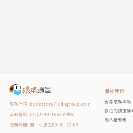
藥物治療
心理治療
提姆．坎托佛Tim Cantopher
第六章 復原
提姆．坎托佛醫生曾就學於倫敦大學學院（University C
第七章 維繫健康的狀態
深造與實習，也在樸茨茅斯的聖詹姆斯醫院（St James
第八章 關於身體治療
al Medical School）接受過精神科醫生
抗憂鬱藥物
獲選為該學院院士；自1993年起就以諮商精神科醫生的身
三環類
到2015年從臨床診療領域退休。他也發表過一
單胺氧化脢抑制劑
其他作品包括《焦慮使用說明書》（Overcoming An
選擇性血清素回收抑制劑
太多之人的建議》（Stress-related Illness: 
其他新世代抗憂鬱藥物
酒精之間的關係》、（Problem Drinking: Rethi
抗精神病藥物
勞》（Beating Insomnia: Without Reall
關於我們
情緒穩定劑
th Dysfunctional Relationships）。
會員服務條款
藥草類藥品
服務信箱: bookstore@udngroup.com
數位閱讀服務
電痙攣治療
譯者簡介
客服電話: (02)2649-1681分機5
隱私權聲明
展望未來
服務時間: 週一～週五09:00~18:00
第九章 關於心理治療
麥慧芬