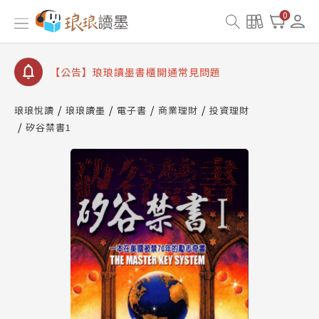
【公告】因 Readmoo 讀墨系統維護中，本站同步暫
0
停部分閱讀服務
【公告】琅琅讀墨數位閱讀資產合併與書櫃開通申請
【公告】琅琅讀墨書櫃開通常見問題
【公告】琅琅讀墨 3 分鐘完成書櫃開通與資產合併申
請圖文教學
琅琅悅讀
琅琅讀墨
電子書
商業理財
投資理財
【公告】琅琅書店服務升級重要說明及資產合併結果
矽谷禁書1
查詢
【公告】因 Readmoo 讀墨系統維護中，本站同步暫
停部分閱讀服務