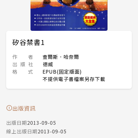
矽谷禁書1
作 者
查爾斯．哈奈爾
出 版 社
德威
格 式
EPUB(固定版面)
不提供電子書檔案另存下載
出版資訊
出版日期
2013-09-05
線上出版日期
2013-09-05