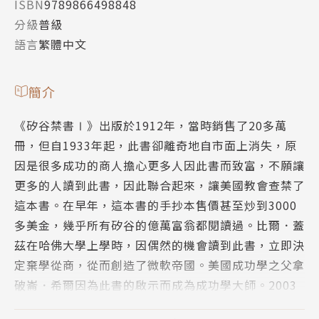
ISBN
9789866498848
分級
普級
語言
繁體中文
簡介
《矽谷禁書Ⅰ》出版於1912年，當時銷售了20多萬
冊，但自1933年起，此書卻離奇地自市面上消失，原
因是很多成功的商人擔心更多人因此書而致富，不願讓
更多的人讀到此書，因此聯合起來，讓美國教會查禁了
這本書。在早年，這本書的手抄本售價甚至炒到3000
多美金，幾乎所有矽谷的億萬富翁都閱讀過。比爾．蓋
茲在哈佛大學上學時，因偶然的機會讀到此書，立即決
定棄學從商，從而創造了微軟帝國。美國成功學之父拿
破崙．希爾因為此書的啟示而成為成功學大師。2003
年，本書在美國得到解禁，立刻有數十個版本面世，成