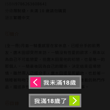
ISBN
9786263608641
分級
限制級，未滿 18 歲請勿購買
語言
繁體中文
簡介
(全一冊)月島一騎重感冒在家休息，已經分手的前男
友‧唐木田卻突然來訪。一騎沒有性愛的欲求，原本以
為自己不可能戀愛，但唐木田是他的初戀，也是唯一的
那個人。一騎最後因為自己的關係，決定結束這場戀
情。雖然兩人已經分手，唐木田還是照顧他，也趁著一
騎睡著時吻了他，然後……在ｐｉｘｉｖ連載的熱門作
品，描述非性愛者(non-sexual)的戀愛故事。
目錄