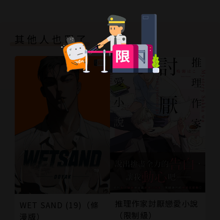
其他人也買了
推理作家討厭戀愛小說
WET SAND (19)（條
（限制級）
漫版）