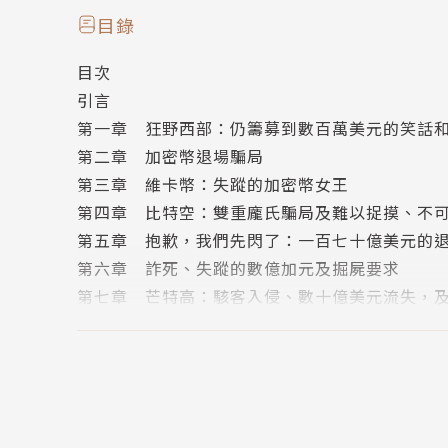
要知道，維卡幣絕對不是唯一的例子，知名加密
目錄
數百萬無辜的人，從宗教領袖到知名人物都被牽扯其中
目次
的背後故事提供獨家內幕，揭露這些加密貨幣江
引言
第一章 狂野西部：仍籌募到數百萬美元的笑話
除此之外，艾瑞卡將提出經常被誤解的全面性市
第二章 加密幣退場騙局
粗糙且充滿惡意的加密貨幣，它們甚至是由一些
第三章 維卡幣：失蹤的加密幣女王
意的騙局規劃，而艾瑞卡也將揭開這些市場醜聞
第四章 比特空：雙重龐氏騙局及難以捉摸、不
的新科技。
第五章 抱歉，我們先閃了：一百七十億美元的
第六章 詐死、失蹤的數億加元及掘屍要求
作者簡介
第七章 芒特高：駭客入侵、數十億美元流失，
第八章 加密幣挖礦：無中生有之術
艾瑞卡‧史坦福 Erica Stanford
第九章 市場操縱：加密幣拉高倒貨（pump and
第十章 為人民服務的加密幣
艾瑞卡‧史坦福是一位作家、評論員、國際演講者和華威
參考資料
是英國受歡迎的推廣加密幣、金融科技和區塊鏈相關知識
版權頁
的編輯，提供有關加密幣和區塊鏈的重大新聞，每周有上千