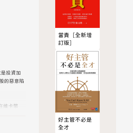
當責［全新增
訂版］
就是投資加
般的惡意陷
在維卡幣
大的騙局｣
好主管不必是
全才