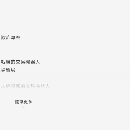
幣專家艾瑞卡‧史坦福便揭示了一些令人震驚的騙局，它
。艾瑞卡更將為這些可稱為「龐氏騙局」（Ponzi sche
湖騙子的離奇惡作劇和殘酷的退場策略。
和欺詐專案
場操控計劃、不受管束的流程，以及新的採集技術如何被
名不見經傳的角色所經營，這些經營者沒有深厚的專業知識，
、解開加密系統背後的運作，並幫助你更加了解這個潛在徹底
可戰勝的交易機器人
退場騙局
及未經授權的交易機器人
 dump）騙局
閱讀更多
商學院（Warwick Business School）的副客
教育的播客Crypto Curry Club創辦人，也是該網
人訂閱，同時經營業界刊物《Blockchain Industry 