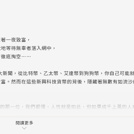
想著一夜致富，
眈地等待無辜者落入網中，
富徹底掏空……
大新聞，從比特幣、乙太幣、艾達幣到狗狗幣，你自己可能
致富。然而在這些新興科技貨幣的背後，隱藏著無數有如流沙
的那一位，我們都懂，人性就是如此，但如果成千上萬的人
時的｢加密女王｣都要玩失蹤，並被《時代雜誌》稱為｢歷史上最
貨幣上的金錢會是安全的呢？
閱讀更多