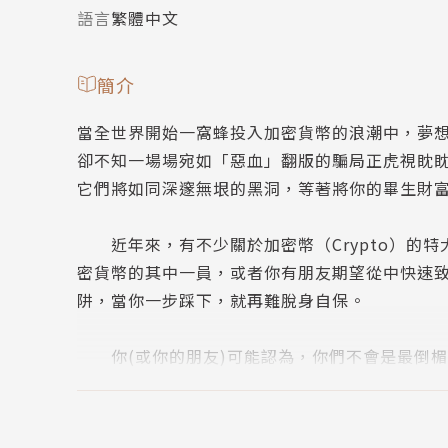
語言
繁體中文
簡介
當全世界開始一窩蜂投入加密貨幣的浪潮中，夢
卻不知一場場宛如「惡血」翻版的騙局正虎視眈
它們將如同深邃無垠的黑洞，等著將你的畢生財
近年來，有不少關於加密幣（Crypto）的特
密貨幣的其中一員，或者你有朋友期望從中快速
阱，當你一步踩下，就再難脫身自保。
你(或你的朋友)可能認為，你們不會是最倒楣
（OneCoin）上損失數十億美元、如果紅極一
而臭名昭彰，那你怎麼還能夠認為你投資在加密