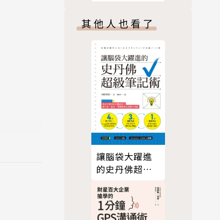
們影響全球
其他人也看了
mes）之最
利用以創造
只有滿懷惡
改變銀行業
讓腦袋大躍進
的史丹佛超級
筆記術
座講師。她
站每周電子報
Revie