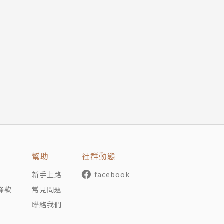
人。
由譯者，單獨譯有《大腦與意識的知覺》、《路西法效應
差異政治》等書。
幫助
社群動態
新手上路
facebook
條款
常見問題
聯絡我們