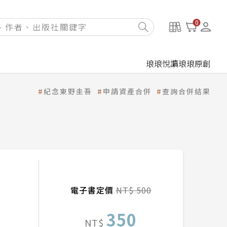
0
琅琅悅讀
琅琅原創
紀念東野圭吾
申請資產合併
查詢合併結果
電子書定價
NT$ 500
350
NT$