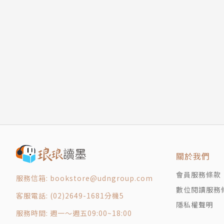
w》。她也是播客｢Crypto Curry Club｣的主持
譯者簡介
陳雅馨
臺大社會所畢業，清大社會所博士班修業畢，自
的教養智慧》、《重播》、《失控》、《正義與
關於我們
會員服務條款
服務信箱: bookstore@udngroup.com
數位閱讀服務
客服電話: (02)2649-1681分機5
隱私權聲明
服務時間: 週一～週五09:00~18:00