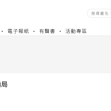
資產合併結果查詢
電子報紙
有聲書
活動專區
中，本站同步暫停部分閱讀服務
書櫃開通申請
與資產合併申請圖文教學
資產合併結果查詢
中，本站同步暫停部分閱讀服務
騙局