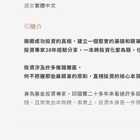
語言
繁體中文
簡介
揭開成功投資的真相，建立一個堅實的基礎和簡
投資專家20年經驗分享，一本將投資化繁為簡，
投資涉及許多複雜層面，
何不把握那些最簡單的原則，直視投資的核心本
身為基金投資專家，邱國鷺二十多年來看過許多
錢，且常常血本無歸。事實上，投資本身是一件很
因此，他結合自身經驗，將投資中最該注意的事
【觀念1】便宜才是硬道理