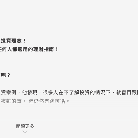
單投資理念！
任何人都適用的理財指南！
質呢？
投資案例，他發現，很多人在不了解投資的情況下，就盲目跟
複雜的事， 但仍然有跡可循。
，簡單濃縮成四大觀念，幫助你輕鬆面對股市漲跌：
閱讀更多