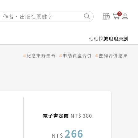
0
琅琅悅讀
琅琅原創
紀念東野圭吾
申請資產合併
查詢合併結果
電子書定價
NT$ 380
266
NT$