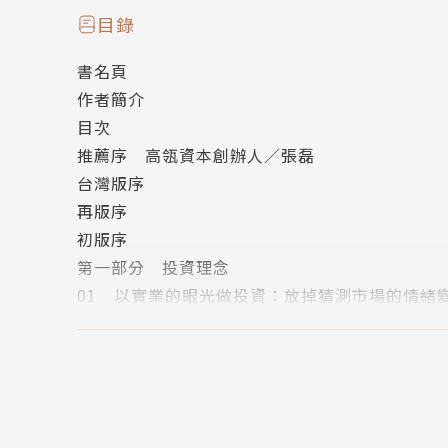
即使是普通公司，只要估值足夠低，也會有豐厚
目錄
書名頁
【觀念2】定價權是核心競爭力
作者簡介
有核心競爭力的公司有兩個標準，
目次
一是做的是別人不可能複製的事情；二是做的是
推薦序 高瓴資本創辦人／張磊
台灣版序
【觀念3】勝而後求戰，不要戰而後求勝
再版序
百舸爭流的行業，增長再快也很難找投資標的，
初版序
不妨等待行業混戰結束，贏家產生後再做投資。
第一部分 投資理念
01 以實業的眼光做投資：放掉猜測市場的情緒
【觀念4】人棄我取、逆向投資
02 逆向投資：為何眾人都不看好的投資，卻能
人多的地方不去，冷門行業裡也許藏有更多價值
03 便宜不等於不好：低估值股票為什麼值得你
【投資隨想錄】
投資不該是盲投、瞎猜，了解最基礎的原則，
第二部分 投資方法
就能用最少的時間，得到最大的收穫。
04 投資的三個基本問題：為什麼便宜？為什麼