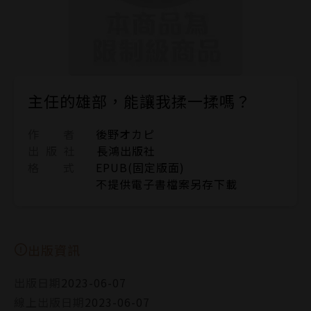
主任的雄部，能讓我揉一揉嗎？
作 者
後野オカピ
出 版 社
長鴻出版社
格 式
EPUB(固定版面)
不提供電子書檔案另存下載
出版資訊
出版日期
2023-06-07
線上出版日期
2023-06-07