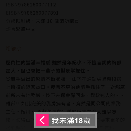
ISBN
9786260077112
EISBN
9786260077891
分級
限制級，未滿 18 歲請勿購買
語言
繁體中文
簡介
壓倒性的豐滿幸福感 雖然是年紀小、不擅言詞的胸部
星人，但也會把一輩子的對象掌握住。
從雙手溢出的感情不斷膨脹… 山下在通勤尖峰時段搭
上擁擠的返家電車。疲憊不堪的他隨手抓住了一對觸感
前所未有地柔嫩、按下去還會彈回來、鬆軟迷人的……
雄部!! 如此完美的乳房擁有者，竟然是同公司的業務
主任‧姬川。 柔軟包覆的完美觸感實在令人難以忘
懷，使得山下在道歉的同時鑄下大錯，脫口要求更多的
揉乳時光…!!而沒想到，主任的回答更是出乎意料——