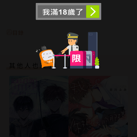
… 姬川主任的巨大胸襟及雄部能夠包容世間萬物!?發
育中的甜蜜辦公室戀愛。
閱讀更多
目錄
其他人也買了