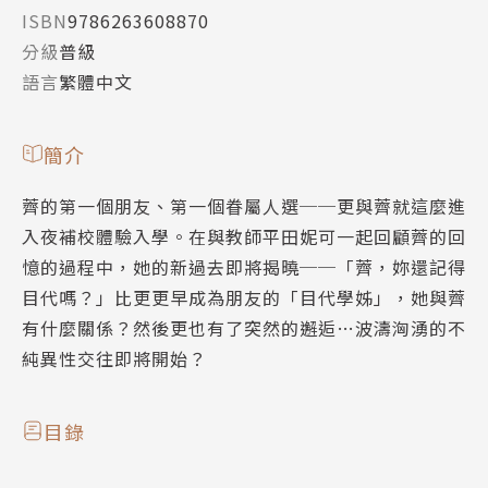
ISBN
9786263608870
分級
普級
語言
繁體中文
簡介
薺的第一個朋友、第一個眷屬人選──更與薺就這麼進
入夜補校體驗入學。在與教師平田妮可一起回顧薺的回
憶的過程中，她的新過去即將揭曉──「薺，妳還記得
目代嗎？」比更更早成為朋友的「目代學姊」，她與薺
有什麼關係？然後更也有了突然的邂逅…波濤洶湧的不
純異性交往即將開始？
目錄