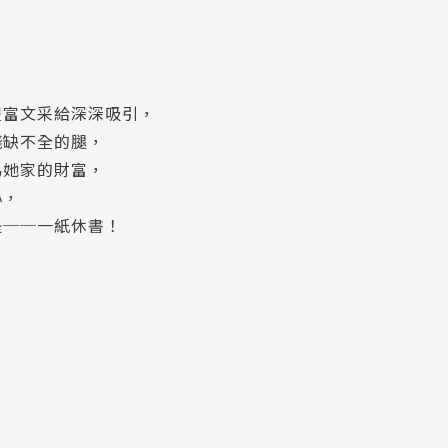
豐富文采給深深吸引，
殘缺不全的腿，
為她家的財富，
心，
是──一紙休書！
，