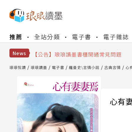
【公告】琅琅書店服務升級重要說明及
推薦
全站分類
電子書
電子雜誌
【公告】因 Readmoo 讀墨系統維護
【公告】琅琅讀墨數位閱讀資產合併與
【公告】琅琅讀墨書櫃開通常見問題
News
【公告】琅琅讀墨 3 分鐘完成書櫃開通
【公告】琅琅書店服務升級重要說明及
琅琅悅讀
琅琅讀墨
電子書
羅曼史\言情小說
古典言情
心
【公告】因 Readmoo 讀墨系統維護
心有