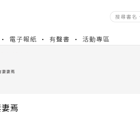
資產合併結果查詢
電子報紙
有聲書
活動專區
中，本站同步暫停部分閱讀服務
書櫃開通申請
與資產合併申請圖文教學
資產合併結果查詢
有妻妻焉
中，本站同步暫停部分閱讀服務
妻妻焉