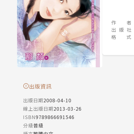
作 者
出 版 社
格 式
出版資訊
出版日期
2008-04-10
線上出版日期
2013-03-26
ISBN
9789866691546
分級
普級
語言
繁體中文