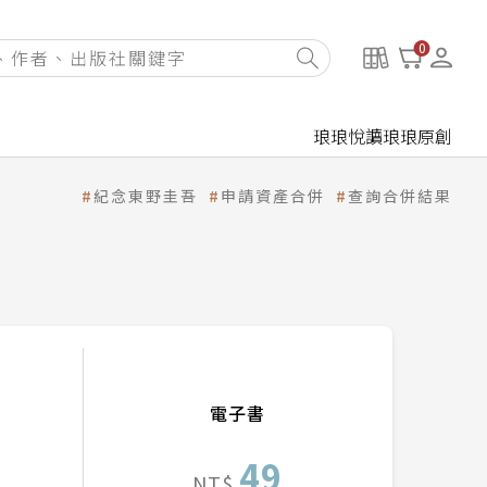
0
琅琅悅讀
琅琅原創
紀念東野圭吾
申請資產合併
查詢合併結果
電子書
49
NT$