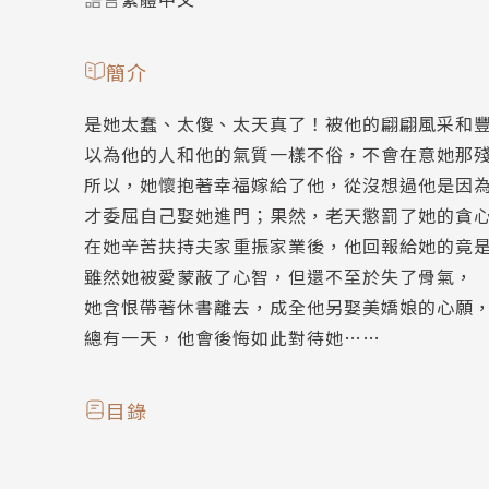
簡介
是她太蠢、太傻、太天真了！被他的翩翩風采和
以為他的人和他的氣質一樣不俗，不會在意她那
所以，她懷抱著幸福嫁給了他，從沒想過他是因
才委屈自己娶她進門；果然，老天懲罰了她的貪
在她辛苦扶持夫家重振家業後，他回報給她的竟
雖然她被愛蒙蔽了心智，但還不至於失了骨氣，
她含恨帶著休書離去，成全他另娶美嬌娘的心願
總有一天，他會後悔如此對待她……
目錄