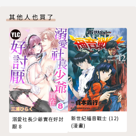
其他人也買了
新世紀福音戰士 (12)
溺愛社長少爺實在好討
(漫畫)
厭 8