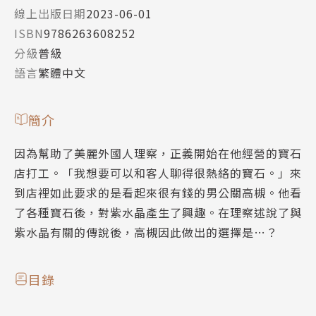
線上出版日期
2023-06-01
ISBN
9786263608252
分級
普級
語言
繁體中文
簡介
因為幫助了美麗外國人理察，正義開始在他經營的寶石
店打工。「我想要可以和客人聊得很熱絡的寶石。」來
到店裡如此要求的是看起來很有錢的男公關高槻。他看
了各種寶石後，對紫水晶產生了興趣。在理察述說了與
紫水晶有關的傳說後，高槻因此做出的選擇是…？
目錄