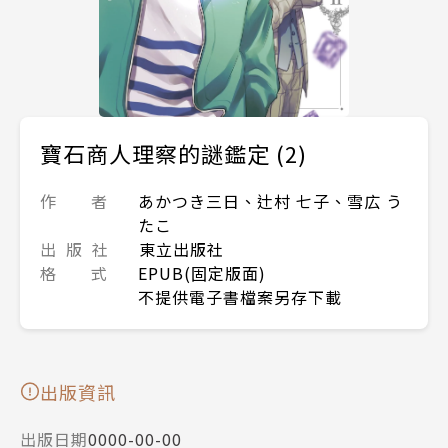
寶石商人理察的謎鑑定 (2)
作 者
あかつき三日、辻村 七子、雪広 う
たこ
出 版 社
東立出版社
格 式
EPUB(固定版面)
不提供電子書檔案另存下載
出版資訊
出版日期
0000-00-00