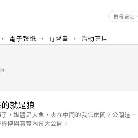
資產合併結果查詢
電子報紙
有聲書
活動專區
書櫃開通申請
與資產合併申請圖文教學
資產合併結果查詢
書櫃開通申請
狼
來的就是狼
獅子，媒體是大象，夾在中間的我怎麼闖？公關這一
好拚搏與真實內幕大公開。