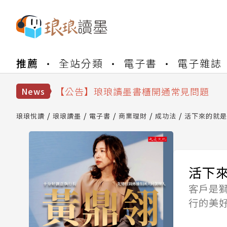
【公告】琅琅書店服務升級重要說明及
推薦
全站分類
電子書
電子雜誌
【公告】琅琅讀墨數位閱讀資產合併與
【公告】琅琅讀墨書櫃開通常見問題
【公告】琅琅讀墨 3 分鐘完成書櫃開通
News
【公告】琅琅書店服務升級重要說明及
【公告】琅琅讀墨數位閱讀資產合併與
琅琅悅讀
琅琅讀墨
電子書
商業理財
成功法
活下來的就是
活下
客戶是
行的美