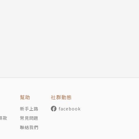
，
亡，
直比登天還難。
公開。
單位證明廚房紙巾的優點。
幫助
社群動態
名模在忠孝東路上走秀，
新手上路
facebook
條款
常見問題
聯絡我們
長。