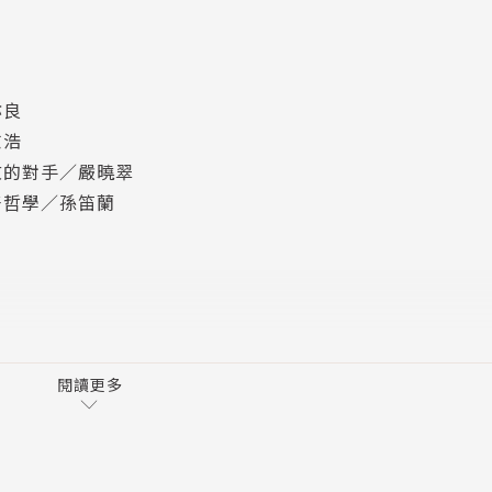
司，
「酒店公關」都混在其中。
亦良
志浩
銷傳播集團共同創辦人，
敬的對手／嚴曉翠
LO、香港旅遊局、藍鐘集團、
好哲學／孫笛蘭
業品牌都曾是她的客戶。
成就獎之傑出公關經營人，
想和公關公司合作的人說明白，
閱讀更多
府、員工、股東……
關範疇。