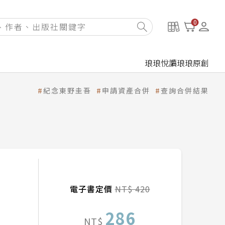
0
琅琅悅讀
琅琅原創
紀念東野圭吾
申請資產合併
查詢合併結果
電子書定價
NT$ 420
286
NT$