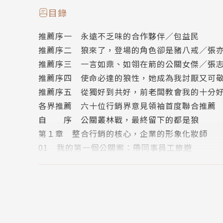
如果你到經濟部商業司搜尋「公關」公司，
目錄
會找到七百多筆資料，其中當然有專業的公關公
推薦序一 永遠不乏味的合作夥伴／包益民
但你會看到更多行銷、傳播、活動公司，有時連
推薦序二 狼來了，登場的角色卻是豬八戒／張
推薦序三 一言如鼎、如翎在箭的公關女傑／張
作者黃鼎翎，十分好創意的執行長，也是先勢行
推薦序四 使命必達的狼性，她成為我討厭又可
闖蕩公關界將近30年，瓦城、摩托羅拉、UNIQ
推薦序五 從獨好到共好，前老闆教會我的十分
百靈牌電鬍刀、BCBG、米其林等國內外知名企
各界推薦 六十位行銷界意見領袖首度聯合推薦
自 序 公關叢林戰，最終留下的都是狼
連續5年獲得傑出公關公司經營者殊榮，以及終身
第１章 整合行銷的核心，企業的形象化妝師
她覺得很有必要向所有好奇、想進入這一行，或
01 我的第一個公關案：帶同事員工旅遊
這個總是被模糊焦點的公關人究竟在做什麼。
02 公關，與公眾溝通的一門專業
03 公關人每天忙什麼？校長兼撞鐘
她說，公關就是「公共關係」的簡稱，
04 根據客戶產業類型，設定議題操作
對所有利害關係人的溝通，包括公眾、媒體、政
05 這行晉升很嚴謹，小白要磨好多年
任何會影響企業營運與形象的內外溝通，都是公
06 經常沒有ＳＯＰ，變動、即時很正常