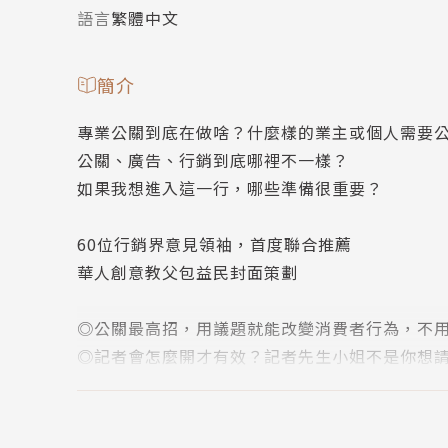
語言
繁體中文
簡介
專業公關到底在做啥？什麼樣的業主或個人需要
公關、廣告、行銷到底哪裡不一樣？
如果我想進入這一行，哪些準備很重要？
60位行銷界意見領袖，首度聯合推薦
華人創意教父包益民封面策劃
◎公關最高招，用議題就能改變消費者行為，不
◎記者會怎麼開才有效？記者先生小姐不是你想
◎公關人每天忙什麼？引導客戶說一個動人的故
◎替客戶代言產品的藝人不難搞，背後經紀人耍