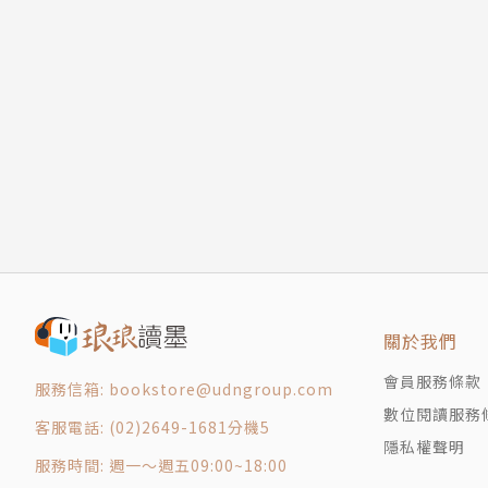
07 連續性公關造勢，謀定策略快、準、狠
這個溝通看似簡單，其中卻暗潮洶湧，充滿挑戰
第２章 比稿就像捕獵
因為客戶就像獅子，一旦得罪了就會危及公司存
01 業界都知道，我的比稿最龜毛
媒體像大象，舉足輕重，要他們的配合，有時簡
02 就算沒拿到案子，掠奪本身就有樂趣
夾在中間的公關人應該怎麼闖，才能活下來！
03 拿下這個客戶，我準備了至少七年
本書就是黃鼎翎三十多年公關資歷的生存之道大
第３章 三十秒廣告說不清楚的，請讓公關來
01 想開記者會？記者不是你請了他就會來
◎30秒廣告說不清楚的，請讓公關來
02 公關最高招，用議題改變消費者行為
‧怎麼說服主婦願意不用抹布，改用廚房紙巾？
03 光環永遠是客戶的，我們當幕後英雄
拍支廣告很花錢，拿抹布做含菌數實驗，由檢驗
04 我的工作：引導客戶說一個動人故事
公關最高招，讓輿論改變消費者行為
05 危機管理──最具挑戰的神聖任務
‧想開記者會？記者不是你請了他就會來
關於我們
06 公關公司服務成效如何評估？
為了客戶的發表會，作者把伸展臺搬上馬路，讓
會員服務條款
第４章 公關人的暗黑告白
議題強、畫面張力夠，媒體才會願意到現場。
服務信箱: bookstore@udngroup.com
01 藝人不難搞，經紀人耍大牌才煩惱
數位閱讀服務
客服電話: (02)2649-1681分機5
02 合約簽好，服務過程客戶卻一直拗
隱私權聲明
◎公關人的暗黑告白，首度大公開
服務時間: 週一～週五09:00~18:00
03 開除客戶的勇氣
‧這行沒有SOP，變動很正常，工時比7-11還要