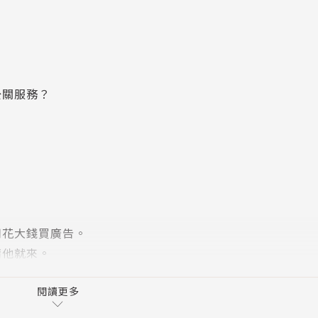
公關服務？
用花大錢買廣告。
請他就來。
事。
大牌才煩惱。
閱讀更多