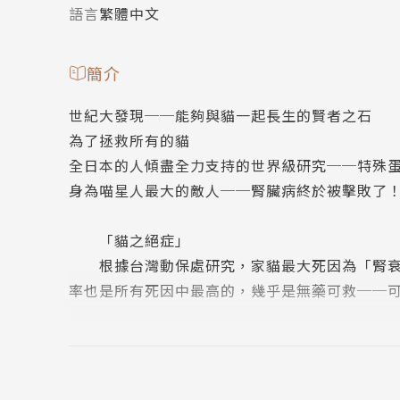
語言
繁體中文
簡介
世紀大發現──能夠與貓一起長生的賢者之石
為了拯救所有的貓
全日本的人傾盡全力支持的世界級研究──特殊蛋
身為喵星人最大的敵人──腎臟病終於被擊敗了
「貓之絕症」
根據台灣動保處研究，家貓最大死因為「腎衰竭
率也是所有死因中最高的，幾乎是無藥可救──
在超過九歲的家貓中，有70%都會罹患輕重不
有許多人售出腎貓用品，這代表又有腎貓離世。貓
狀的曙光──