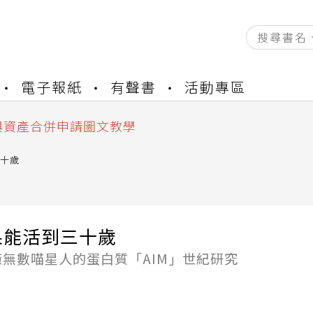
資產合併結果查詢
電子報紙
有聲書
活動專區
書櫃開通申請
與資產合併申請圖文教學
資產合併結果查詢
書櫃開通申請
十歲
果能活到三十歲
無數喵星人的蛋白質「AIM」世紀研究