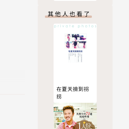
油切、好美
味、零失誤的
其他人也看了
氣炸鍋省時食
於資金不
譜
」、「助教
究經費捐
宮崎徹教授
發？於是誕
在夏天撿到拐
拐
能──這就