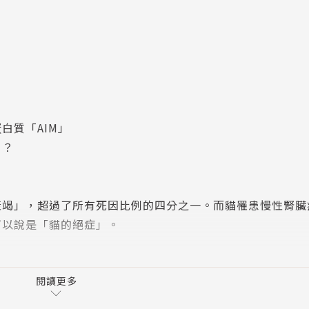
白質「AIM」
！？
」，超過了所有死因比例的四分之一。而貓罹患慢性腎臟
可以說是「貓的絕症」。
一的慢性腎臟病，已成為貓奴們的必經噩夢。每一天，網路
進入人類的生活中數十年，在AIM出現之前，依然未能看見
閱讀更多