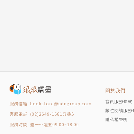
以恩師交付的題目，首次執筆的論文便登上《自
2023年，為了實現這樣的目標──
在法國的博士後時期與「大滿貫」
宮崎徹教授依然與AIM奮戰中，努力在臨床實
第三章 與謎樣蛋白質「AIM」的相遇
為的就是早日開發出醫藥等級的貓用品。
命運轉捩點——巴賽爾免疫學研究所
偶然間發現的未知蛋白質「AIM」
你我的身體內，也有AIM。
雖然發現了「AIM」……
為了人類、貓咪的長生共存，溫暖的未來。
「研究天堂」的贊助者
我們必須從現在開始了解AIM。
終於找出「些微不協調感」的真面目
從何處突破？
本書特色
回歸老窩——東大
音樂家用音樂的語言，科學家用科學家的語言
1.闡述未來將拯救所有貓咪的新醫學發現「AI
關於我們
第四章 「不治之症」與AIM
2.「AIM」如何應用在實際醫療中，其原理的
會員服務條款
服務信箱: bookstore@udngroup.com
即便過了十五年，「不治之症」依然無法治癒
3.獸醫與作者的相遇，開啟了AIM通往動物用
數位閱讀服務
「不治之症」的共通點
4.「AIM」的最終目標為治癒所有目前「不治
客服電話: (02)2649-1681分機5
隱私權聲明
「清除廢物」這如此簡單的解答
5.台灣有可能是此項研究的第一受惠外國！
服務時間: 週一～週五09:00~18:00
答案就在身體裡！