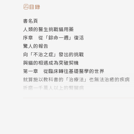
目錄
「一定要聲援宮崎徹教授跟這個研究！」
書名頁
2021年7月，日本全國的愛貓人士中都在關
人類的醫生挑戰貓用藥
足，已經中止了對堪稱貓咪宿命的腎衰竭的治療
序章 從「餘命一週」復活
授一臂之力吧」這樣的留言，將東大此項研究的
驚人的報告
助。
向「不治之症」發出的挑戰
與貓的相遇成為突破契機
擊敗貓最大死因慢性病「腎臟病」吧！
第一章 從臨床轉往基礎醫學的世界
就算施以教科書的「治療法」也無法治癒的疾病
如何利用大量存在於血液中的蛋白質「AIM（
折磨一千萬人以上的腎臟病
的最早的研究思維。直到某次在日的發表會，他
其實並沒有想過要當醫生
生了擊敗貓腎臟病的研究計畫──其實是進行這
對於醫學的興趣是起於某位研究者
第二章 研究的修行時期
AIM附著在身體內的垃圾上，成為顯眼的標記
尋求根本的治療方法……
是身體內AIM存在的理由。而因此就能治療多種
讓人想逃離的熊本歲月