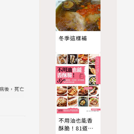
冬季這樣補
病後，死亡
各大社群都
不用油也能香
改善此一現
酥脆！81道超