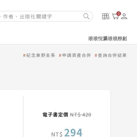
0
琅琅悅讀
琅琅原創
紀念東野圭吾
申請資產合併
查詢合併結果
電子書定價
NT$ 420
294
NT$