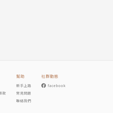
然》
驗中尋找突破口
M」發現過程。
幫助
社群動態
介紹。
新手上路
facebook
藥的開發之路。
條款
常見問題
之症」，擊敗貓的腎臟病即為第一步。
聯絡我們