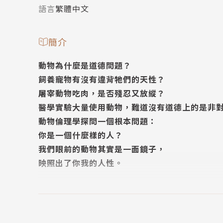
語言
繁體中文
簡介
動物為什麼是道德問題？
飼養寵物有沒有違背牠們的天性？
屠宰動物吃肉，是否殘忍又放縱？
醫學實驗大量使用動物，難道沒有道德上的是非
動物倫理學探問一個根本問題：
你是一個什麼樣的人？
我們眼前的動物其實是一面鏡子，
映照出了你我的人性。
《人性之鏡》從歷史背景敘述人類中心主義的起
的社會和思想背景，再進入哲學領域，逐一介紹
的動物倫理學，並比較各家的長短得失。錢永祥