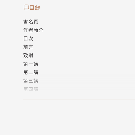
目錄
本書以學理為基礎，以嚴密的論證和辯難為骨架
書名頁
動物議題的讀者，思考動物牽涉到的道德議題。
作者簡介
目次
前言
致謝
作者簡介
第一講
第二講
作者：錢永祥
第三講
中央研究院人社中心兼任研究員，並擔任《思想
第四講
年來回溯中國革命裡的「同路人」，尋找一種獨
第五講
韋伯的兩篇「志業」演講、彼得辛格的《動物解
第六講
第七講
第八講
第九講