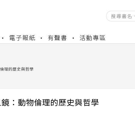
資產合併結果查詢
電子報紙
有聲書
活動專區
中，本站同步暫停部分閱讀服務
書櫃開通申請
與資產合併申請圖文教學
資產合併結果查詢
倫理的歷史與哲學
中，本站同步暫停部分閱讀服務
之鏡：動物倫理的歷史與哲學