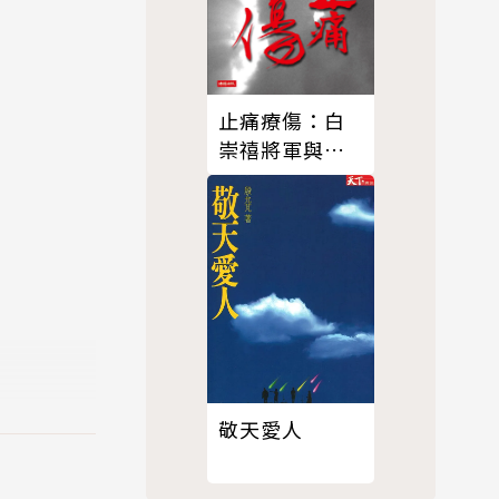
止痛療傷：白
崇禧將軍與二
二八
物倫理興起
敬天愛人
及德性倫理
？