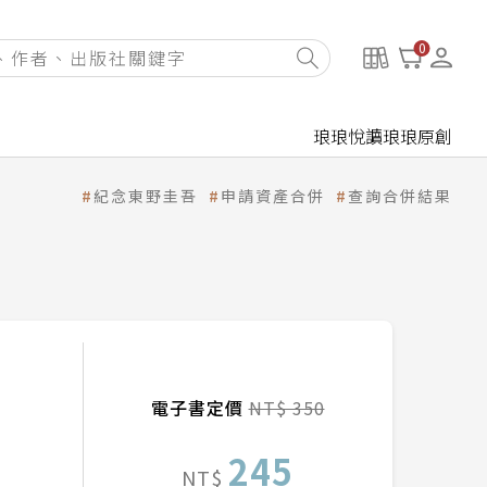
0
琅琅悅讀
琅琅原創
紀念東野圭吾
申請資產合併
查詢合併結果
電子書定價
NT$ 350
245
NT$