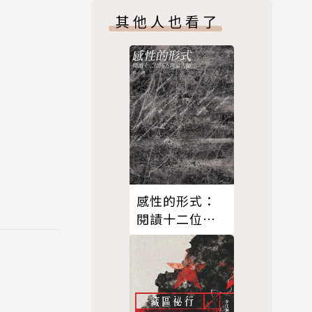
其他人也看了
以幫助關心
倫理學。近
感性的形式：
》，翻譯過
閱謮十二位西
方理論大師