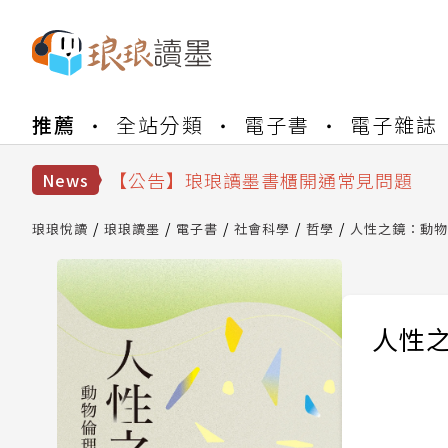
【公告】琅琅書店服務升級重要說明及
推薦
全站分類
電子書
電子雜誌
【公告】因 Readmoo 讀墨系統維護
【公告】琅琅讀墨數位閱讀資產合併與
【公告】琅琅讀墨書櫃開通常見問題
News
【公告】琅琅讀墨 3 分鐘完成書櫃開通
【公告】琅琅書店服務升級重要說明及
琅琅悅讀
琅琅讀墨
電子書
社會科學
哲學
人性之鏡：動物
【公告】因 Readmoo 讀墨系統維護
人性