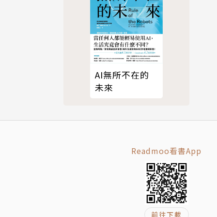
AI無所不在的
未來
薦的原
Readmoo看書App
。」 ——許
前往下載