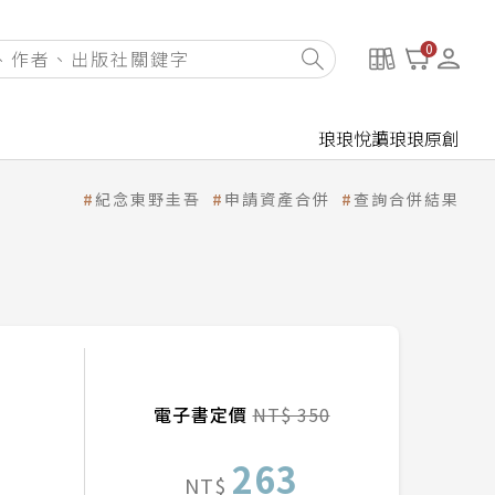
0
琅琅悅讀
琅琅原創
紀念東野圭吾
申請資產合併
查詢合併結果
電子書定價
NT$ 350
263
NT$