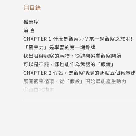
一流的創作者為何不會沒靈感？
目錄
短時間內大量學習又大量輸出，他們怎麼辦到的
推薦序
《東大特訓班》、《宇宙兄弟》、《日間演奏會
前 言
創造百萬銷量名編輯佐渡島庸平歸納的結論：
CHAPTER 1 什麼是觀察力？來一趟觀察之旅吧!
頂級創作者懂得如何鍛鍊觀察力、讓靈感源源不
「觀察力」是學習的第一塊骨牌
找出阻礙觀察的事物，從避開劣質觀察開始
【觀察力是開啟高速學習的捷徑】
可以是牢籠、卻也能作為武器的「眼鏡」
提升觀察力，就能在生活中毫不費力收集高品質
CHAPTER 2 假設，是觀察循環的起點五個具體
不斷重複正向循環，學習新事物省時又高效
展開觀察循環，從「假設」開始最能產生動力
佐渡島庸平根據暢銷作家的創作過程為基礎
①直白地描述
教你從頭開始建立觀察力
②以外部「評價」作為參考
③記憶不可盡信，要對照數據
．開始描述：具體說出看到的東西，將腦中模糊
④模仿要到位，得找出背後的形式
．建立假設：從觀察中找出尚未有答案的假設，
⑤培養自己的衡量標準
．模仿觀察：沒有人一開始就看懂畢卡索，描述
CHAPTER 3 觀察如何被扭曲八種妨礙觀察的認
．避免偏誤：別讓8種偏見眼鏡妨礙你的觀察