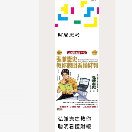
解局思考
弘兼憲史教你
聰明看懂財報