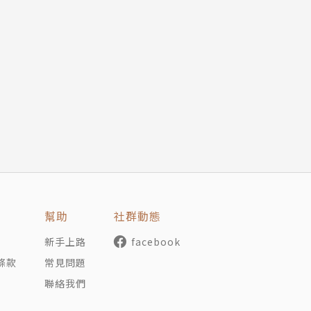
跟著改變
的12種感覺分類協助
表現在作品中
在表現
個人能力
分類與人際關係
ight中找到解題方式，有異曲同工之妙，是我對這本書最推
幫助
社群動態
新手上路
facebook
見的觀察，它領著我們一步一步朝牛頓這樣的神人靠近過去
條款
常見問題
聯絡我們