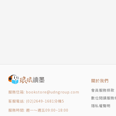
人們只看自己想看的：妨礙觀察的認知偏見
．觀察感受：當自己的感受改變，行動也會自然
①證實偏見：擇善固執也能把偏見變武器
．觀察情緒：看不見的情緒如何觀察？用哈佛歸納
②負面偏見：把悲觀化為準備的力量
．找到熱愛：觀察熱愛的對象，把觀察到的事物
③從眾效應：是不是人云亦云？
④月暈效應：不被過去的「標籤」影響，只看現
【專業推薦】
⑤倖存者偏見：不要過度重視成功者的意見
．前《GQ》國際中文版總編輯 杜祖業
⑥根本歸因謬誤：不該把問題發生的原因歸咎於
．世紀奧美公關總經理 張裕昌
⑦⑧後見之明偏誤、正常化偏誤：現代獵巫？
．華語首席故事教練 許榮哲
準備好面對現實了嗎
CHAPTER 4 看不見的事物也要一併觀察感受的
「從觀察中找到靈感來源，跟我們公關強調從ins
人、社會、時代
因。」——張裕昌
關於我們
到底該不該相信感受？
會員服務條款
將感受再細分為「情緒」與「混和情緒」
「《靈感鍛鍊》一路從看得見的觀察，到最後看不
服務信箱: bookstore@udngroup.com
沒有所謂的「個性」，重點是與他人的「關係」
數位閱讀服務
榮哲
客服電話: (02)2649-1681分機5
CHAPTER 5 與未知共存放棄追求正解，保留判斷
隱私權聲明
服務時間: 週一～週五09:00~18:00
觀察是與本能對抗的行為
【日本讀者好評推薦】