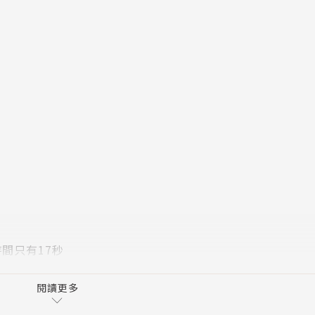
？
間只有17秒
閱讀更多