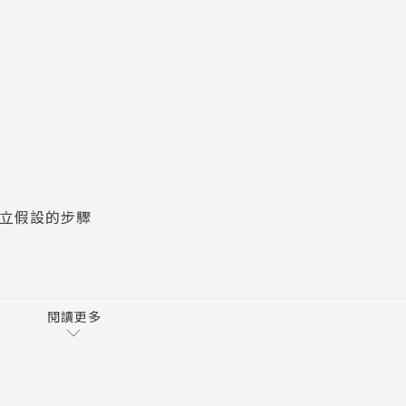
？
散場時》⋯⋯
絕產出！
資訊
建立假設的步驟
閱讀更多
不清的概念化為語言
並透過「假設→觀察→驗證」循環思考
不出來怎麼辦？從模仿別人的觀察開始
知偏見