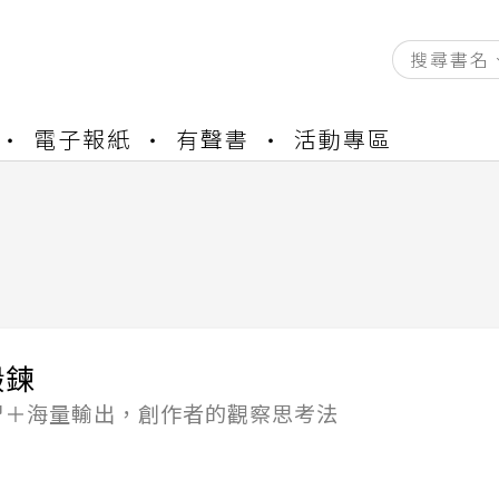
資產合併結果查詢
電子報紙
有聲書
活動專區
書櫃開通申請
與資產合併申請圖文教學
資產合併結果查詢
書櫃開通申請
鍛鍊
習＋海量輸出，創作者的觀察思考法