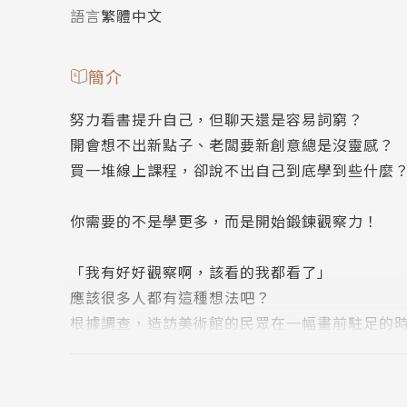
語言
繁體中文
簡介
努力看書提升自己，但聊天還是容易詞窮？
開會想不出新點子、老闆要新創意總是沒靈感？
買一堆線上課程，卻說不出自己到底學到些什麼
你需要的不是學更多，而是開始鍛鍊觀察力！
「我有好好觀察啊，該看的我都看了」
應該很多人都有這種想法吧？
根據調查，造訪美術館的民眾在一幅畫前駐足的時
稍微瀏覽一下就覺得「我瞭解了」，而停止觀察
脫離這種習慣，是提升觀察力的第一步