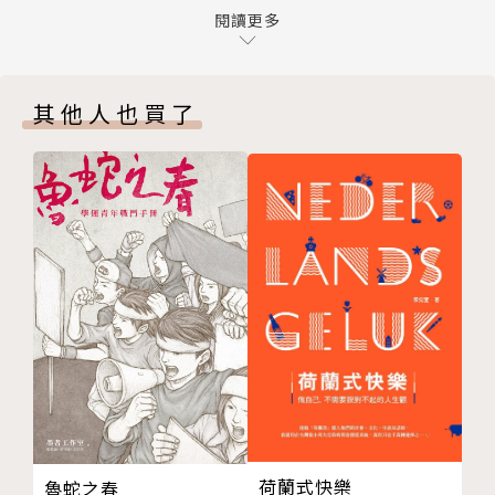
二、「出櫃」的經驗研究
閱讀更多
第四章 生存狀態與呈現方式
中國農業大學人文與發展學院副教授。主要研究領域包
一、個體生存與聚集方式
括社會性別、現代社會學理論以及印度納薩爾運動等。
其他人也買了
二、擇友偏好
著有《同性戀研究：歷史、經驗與理論》、《歐文•戈
三、性角色與性別角色
夫曼與情境互動論》等書，譯有《浮現中的女同性戀：
第五章 文化缺失下的身分認同與集體行動
現代中國的女同性愛欲》、《風流浪子的男友：晚明到
一、中國同性戀：「有歷史無文化」
清末的同性戀與男性氣質》。
二、文化缺失與認同模式
三、群體分化與集體無行動
四、弱認同下的「社會運動」
第六章 認同而不「出櫃」
一、認同：結果與過程
二、拒絕「出櫃」
三、同直婚：「一場改變了一切的虛假婚姻」
四、形式婚姻：「虛鳳假凰」
第七章 家庭出櫃的兩難困境
荷蘭式快樂
魯蛇之春