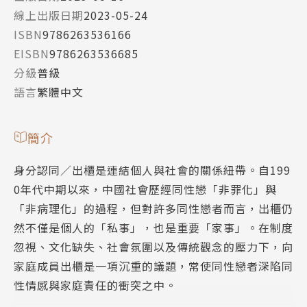
線上出版日期
2023-05-24
ISBN
9786263536166
EISBN
9786263536685
分級
普級
語言
繁體中文
簡介
身分認同／出櫃是連結個人與社會的關係紐帶。自199
0年代中期以來，中國社會歷經同性戀「非罪化」與
「非病理化」的過程，但對許多同性戀者而言，出櫃仍
然不僅是個人的「私事」，也是重要「家事」。在制度
忽視、文化缺失、社會氛圍以及傳統觀念的壓力下，向
家庭成員出櫃是一項沉重的議題，常使同性戀者深陷同
性情感與家庭責任的衝突之中。