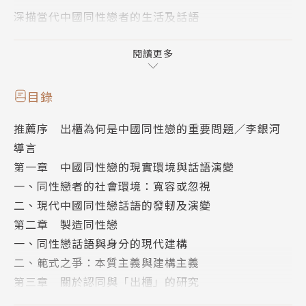
深描當代中國同性戀者的生活及話語
反思根深蒂固的文化偏見和社會問題
閱讀更多
《認同而不出櫃》懸置各種先入之見的污名、標籤和想
像，結合文獻資料、參與觀察和訪談等研究方法，從個
目錄
體、家庭和國家三個層面探討當前同性戀者的生存狀
推薦序 出櫃為何是中國同性戀的重要問題／李銀河
態。微觀層面涉及同性戀個體的情與性；中觀層面論述
導言
同性戀婚姻（同直婚與形式婚）、家庭出櫃的代際矛盾
第一章 中國同性戀的現實環境與話語演變
與文化衝突；宏觀層面則討論同性戀運動的各種形式。
一、同性戀者的社會環境：寬容或忽視
王晴鋒試圖在同性戀身分認同的基礎上關注家庭出櫃問
二、現代中國同性戀話語的發軔及演變
題，並解析中國同性戀社群為什麼傾向於「認同而不出
第二章 製造同性戀
櫃」。
一、同性戀話語與身分的現代建構
二、範式之爭：本質主義與建構主義
作者簡介
第三章 關於認同與「出櫃」的研究
一、同性戀身分認同與「出櫃」理論
王晴鋒