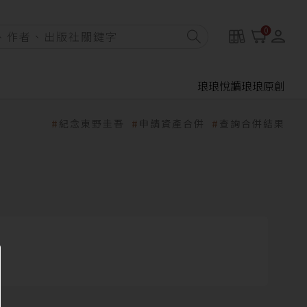
0
琅琅悅讀
琅琅原創
紀念東野圭吾
申請資產合併
查詢合併結果