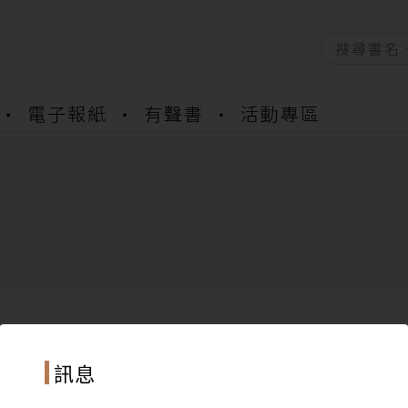
電子報紙
有聲書
活動專區
資產合併結果查詢
書櫃開通申請
與資產合併申請圖文教學
資產合併結果查詢
書櫃開通申請
訊息