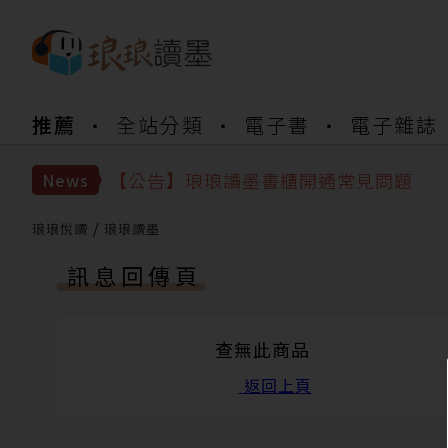
推薦
全站分類
電子書
電子雜誌
【公告】琅琅書店服務升級重要說明及
【公告】琅琅讀墨數位閱讀資產合併與
【公告】琅琅讀墨書櫃開通常見問題
News
【公告】琅琅讀墨 3 分鐘完成書櫃開通
【公告】琅琅書店服務升級重要說明及
琅琅悅讀
琅琅讀墨
【公告】琅琅讀墨數位閱讀資產合併與
訊息回傳頁
查無此商品
返回上頁