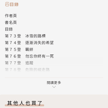
目錄
作者頁
書名頁
目錄
第７３登 冰雪的路標
第７４登 逐漸消失的希望
第７５登 羈絆
第７６登 勿忘你終有一死
第７７登 追蹤
第７８登 危險的縱走路
第７９登 審判之門
第８０登 名為生還的十字架
閱讀更多
第８１登 新美拓的孤獨
第８２登 夜鷹
其他人也買了
攀岩用語解說