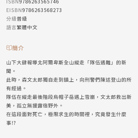
ISBN
9786263565746
EISBN
9786263568273
分級
普級
語言
繁體中文
簡介
山下大肆報導北阿爾卑斯全山縱走「隊伍遇難」的新
聞。
此時，森文太郎獨自走到鎮上，向刑警們陳述登山的所
有經過。
隊伍在縱走最後階段烏帽子岳遇上雪崩，文太郎救出新
美，孤立無援露宿野外。
在這段面對死亡，極限求生的時間裡，究竟發生什麼
事!?