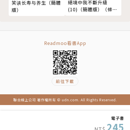
絕境中我不斷升級
笑谈长寿与养生（簡體
(10)（簡體版）（條漫
版）
这个世界需要佛法，自己实践佛法是最可靠的，希望人
版）
家做到是不容易的。如果大家都能用智慧来处理事、以
慈悲来对待人，自然能够产生力量感动他人。
Readmoo看書App
● 作者简介：
圣严法师（1930-2009年）
前往下載
圣严法师1930年生于江苏南通，1943年于狼山出家，
后因战乱投身军旅，十年后再次披剃出家。曾于高雄美
聯合線上公司 著作權所有 © udn.com. All Rights Reserved.
浓闭关六年，随后留学日本，获立正大学文学博士学
位。 1975年应邀赴美弘法。 1989年创建法鼓山，并
電子書
于2005年开创继起汉传禅佛教的「中华禅法鼓宗」。
245
NT$