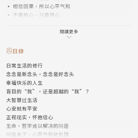
▪ 相信因果，所以心平气和
▪ 不需担心，只要用心
▪ 内心平安，人人都友善
閱讀更多
● 知见与修行，是修学佛法的根本，缺一不可。
目錄
【佛法的正知见篇——从信仰入手】
日常生活的修行
念念是新念头，念念是好念头
佛法的基本原则，就是戒、定、慧三无漏学，除此之
幸福快乐的人生
外，如果说还有什么最高的、无上的大法，都是一时方
盲目的“我”，还是超越的“我”？
便说。
大智慧过生活
心安就有平安
踏实的佛法观点，不能离开戒、定、慧，从释迦牟尼佛
正视现实，怀抱信心
开始就是这个样子。然而因为众生根性的不同，有人重
生命，哲学难以解决的问题
视戒律的受持，有人重视禅定的修持，有人重视慧学的
问题来了，心平气和地处理
熏闻。