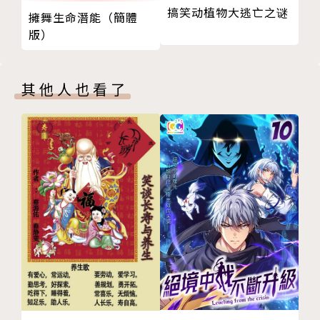
如何福慧双修？
搞笑动植物大逃亡之谜
擁舞生命潛能（簡體
信仰的价值
有一对年轻夫妇请我祝福他们婚姻幸福，我对他们说：
版）
版權頁
「祝福你们婚姻幸福！」可是他们一回去就吵了架，然
后打电话给我：「师父，你的祝福没有用，我们回来以
其他人也看了
后还是吵架。」我回答说：「我没有说我的祝福一定有
用，那是你们迷信；祝福以后，你们自己爱吵架，我有
什么办法！」
平安要靠自己。在宗教场合里，无论是请宗教师，或是
请神、佛、菩萨为我们祝福，这在心理上虽然有用，可
是最可靠的，还是要从自己内心做起。除了希望别人祝
福，我们也要祝福自己；当你要生气、和别人吵架的时
候，告诉自己不要这么做。像上述的夫妻俩明明希望不
要吵架，为什么还要吵？将幸福交代给一个老和尚，自
己却没有去经营自己的幸福，这是很颠倒、很奇怪的
事，可是很多人就是这样的人。