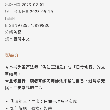
出版日期
2023-02-01
線上出版日期
2023-05-19
ISBN
EISBN
9789575989880
分級
普級
語言
簡體中文
簡介
★本书为圣严法师「佛法正知见」与「日常修行」的文
章结集。
★且修且行！读者可练习用佛法来帮助自己，过清净无
忧、平安幸福的生活。
▪ 佛法的三个层次：信仰→理解→实践
▪ 如何解脱，修禅定智慧