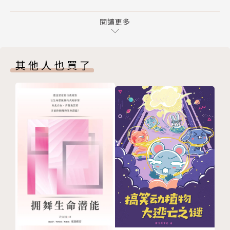
愈看愈是个美人
人人都有社会地位
閱讀更多
中国禅宗的祖师们不很讲究呆板的戒条，也不很讲究定
慈悲的温暖
的修持，而是特别着重于智慧的开发。可是凡得大悟的
念观音．求观音．学观音．做观音
人，一定是非常清净的人，身清净、语清净、心清净，
其他人也買了
从《心经》谈如何安定人心
三业清净，他才能够真有智慧。如果说真智慧已开发，
从〈普门品〉谈如何自助助人
而三业不清净，那种智慧仍是有问题的。
从〈大悲咒〉谈如何祈福有福
发愿与发誓
至于佛教的「心法」，第一步，是检点自己的心念，已
为什么要发愿？
想、将想、正想的每一个念头都很清楚。
佛教徒如何发愿？
如何发大愿？
【日常生活的修行篇——平安幸福 要靠自己】
不要发空愿
如何还愿？
许多人认为我这个老和尚有修行，让我祝福一下，好像
附录
比较灵验一点，功德比较大一点，所以许多人身体不
神佛不分与民间信仰
好，就希望请老和尚来为他们祝福一下，但是我有点怀
在家居士能不能挂念珠？
疑：我的祝福，真的比你们的祝福有用吗？