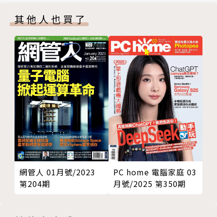
開箱評測 05：iRocks T07 Plus
查詢開關機次數、電池健康度、SSD或HDD狀況、記
其他人也買了
Mac專欄：Mac的超級工具：終端機（初級篇）
憶體錯誤、過熱警訊，全面掌握筆電健康關鍵指標
Dr. J
網管人 01月號/2023
PC home 電腦家庭 03
第204期
月號/2025 第350期