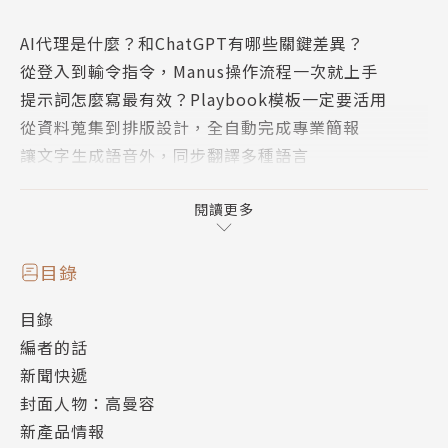
AI代理是什麼？和ChatGPT有哪些關鍵差異？
從登入到輸令指令，Manus操作流程一次就上手
提示詞怎麼寫最有效？Playbook模板一定要活用
從資料蒐集到排版設計，全自動完成專業簡報
讓文字生成語音外，同步翻譯多種語言
輸入文字或草圖，一鍵打造高質感作品
零基礎也能快速架設個人專屬網站
閱讀更多
【特別企畫】
目錄
目錄
免費AI生圖比一比！
編者的話
ChatGPT、Gemini、Grok誰最厲害？
新聞快遞
封面人物：高曼容
【特別企畫】
新產品情報