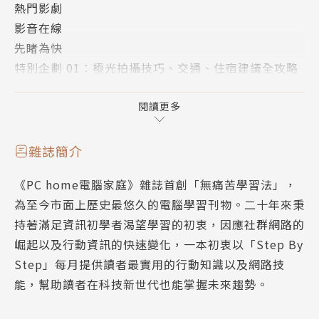
熱門影劇
12個iOS 26全新體驗
影音在線
十年來最大更新，介面到應用一次掌握
先睹為快
特別企劃 01：極光拍攝技巧、交通、住宿建議全攻略
【新玩意】
特別企劃 02：一篇看懂Manus AI：讓AI幫你做事不是
夢
閱讀更多
任天堂Switch 2重點評測
特別企劃 03：12個iOS 26的全新體驗
操作手感大升級，7款必玩遊戲推薦
特別企劃 04：ChatGPT、Gemini、Grok繪圖功能比
雜誌簡介
一比
【特別企畫】
《PC home電腦家庭》雜誌首創「無痛苦學習法」，
特別企劃 05：別只會重開機！6招查出筆電到底哪裡
為至今市面上歷史最悠久的電腦學習刊物。二十年來秉
出問題
2025極光爆發年，追光該知道的事
持著滿足資訊初學者渴望學習的初衷，因應社群網路的
新玩意：任天堂Switch 2遊戲機動手玩
極光拍攝技巧、交通、住宿全攻略
崛起以及行動資訊的快速變化，一本初衷以「Step By
開箱評測 01：Samsung Galaxy Z Fold 7
Step」每月提供讀者最實用的行動知識以及網路技
開箱評測 02：小米手環10 NFC版
【特別企畫】
能，幫助讀者在科技新世代也能掌握未來趨勢。
開箱評測 03：Audio-Technica AT-CSP7
開箱評測 04：ETOE Starfish Plus
別只會重開機！6招看懂筆電哪裡出問題