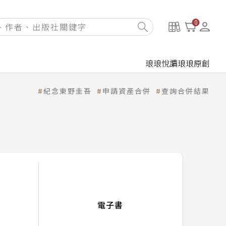
0
琅琅悅讀
琅琅原創
紀念東野圭吾
申請資產合併
查詢合併結果
電子書