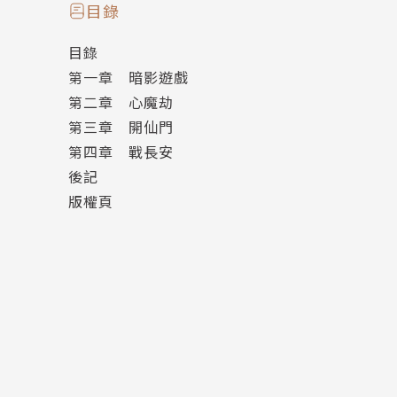
李非白忍不住扶住額頭－－
目錄
世界都要毀滅了，這麼悠閒真的沒問題嗎！
目錄
第一章 暗影遊戲
第二章 心魔劫
第三章 開仙門
第四章 戰長安
後記
版權頁