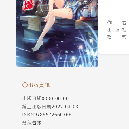
作 者
出 版 社
格 式
出版資訊
出版日期
0000-00-00
線上出版日期
2022-03-03
ISBN
9789572660768
分級
普級