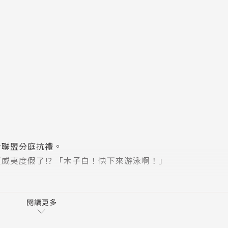
，
命聯盟分庭抗禮。
威夷度假了!? 「木子白！快下來游泳啊！」
閱讀更多
水的少女們，