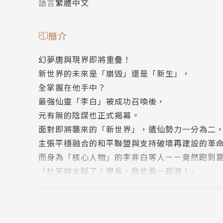
語言
繁體中文
簡介
幻夢唐與現界即將重疊！
新世界的未來是「崩毀」還是「新生」，
全掌握在他手中？
最強仙靈「李白」被成功召喚後，
元有無的陰謀也正式揭幕。
面對即將襲來的「新世界」，遺仙勢力一分為二
主張平穩融合的和平聯盟與支持破壞再建設的革
而身為「核心人物」的李非白等人－－竟然跑到夏
「杜芙妳太賊了！學長，我也要一起游！」
「大哥哥～～我可以吃你的雞腿嗎？」
「別說這種會讓人誤會的話！」
看著一望無際的藍天和白沙灘，以及穿著泳裝玩