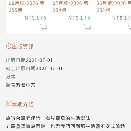
08月號/2026 第
07月號/2026 第
06月號/2026 
255期
254期
253期
175
175
17
NT$
NT$
NT$
出版資訊
出版日期
2021-07-01
線上出版日期
2021-07-01
分級
語言
繁體中文
本期介紹
旅行台灣老建築，看見寶島的生活況味
老屋重塑寶島回憶，也帶我們回到那些動盪不安或蓬勃