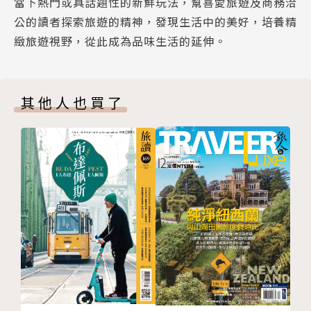
當下熱門或具話題性的新鮮玩法，幫喜愛旅遊及商務洽
COVER STORY 四、古厝品書香，打開昔日的文學寶
民宿的複合式空間，重新演繹鹽埕的老派生活方式。
公的讀者探索旅遊的精神，發現生活中的美好，培養精
庫
緻旅遊視野，從此成為品味生活的延伸。
HOTEL LUXURY 電光石火的異境奇幻
（二）公共藝術建築，閱讀寶島的歷史故事
HOTEL VIEW 走進峇里島傳統村落
超越半個世紀的老房子，流露著老匠人的手作美學，是
HOTEL LUXURY 極盡奢華的佛朗明哥幻夢
台灣昔日生活的美麗元素，也訴說著過往的風華歲月。
其他人也買了
HOTEL DESIGN 以時光釀製的甘醇滋味
出發老建築改建的公共場域，看見台灣珍貴的傳統工
READING 小林泰彦旅繪日本建築手帖
藝，感受古早人的庶民美學，閱讀當年屬於這個城市的
BOOK
人與故事。
INFO
◎逍遙園（高雄）
◎嘉義市立美術館（嘉義）
◎雲林故事館（雲林）
◎昭和十八（嘉義）
◎國立臺灣文學館（台南）
◎鹿港民俗文物館（彰化）
◎義昌碾米廠（台南）
◎台灣花磚博物館（嘉義）