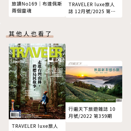
◎全美戲院（台南）
旅讀No169｜布達佩斯
TRAVELER luxe旅人
兩個靈魂
誌 12月號/2025 第
◎鶴妻別墅（彰化）
247期
◎雲林布袋戲館（雲林）
其他人也看了
（三）懷舊咖啡館，老屋顏的蛻變狂想
南國老宅瀰漫著昔日光陰，在咖啡主人新穎靈魂注入
下，有了嶄新的容貌。新舊美學的交疊，老屋重新擁有
了靈魂，一起在咖啡香縈繞下，看見台灣舊時代的生活
風貌。
◎玉山旅社咖啡（嘉義）
◎木更Mugeneration（嘉義）
◎Archers Kitchen弓箭手（嘉義）
◎加加家珈琲（台南）
行遍天下旅遊雜誌 10
◎沼澤（台南）
月號/2022 第359期
◎住牙（高雄）
TRAVELER luxe旅人
◎路人咖啡（高雄）