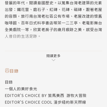
發展的年代，閱讀島國歷史。以蒐集台灣老建築的元素
出發：鐵花窗、磨石子、紅磚、花磚、磁磚，跟著老屋
的容顏，旅行南台灣老社區公有市場、老屋改建的懷舊
咖啡館、百年日式料亭書店喫茶一二三亭、老電影舞台
全美戲院…等，欣賞老房子的歲月痕跡之美，感受台灣
人昔日的生活足跡。
【小特企】看見老建築的容顏美學
介紹台灣老建築元素的定義和特色：鐵花窗、磨石子、
閱讀更多
紅磚、花磚、磁磚。
目錄
【人物專訪】收藏老屋表情，向舊時代的美好致敬╳老
目錄
屋顏工作室
一個人的美好食光
自2013年開始，老屋顏工作室多次親身旅行台灣，探
EDITOR'S CHOICE BY 策馬美西 游牧大冒險
訪不同時代的老建築，以攝影和文字專門蒐集老屋的容
EDITOR'S CHOICE COOL 漫步紐約新天際線
貌和美學。專訪老屋顏工作室的創始人辛永勝、楊明