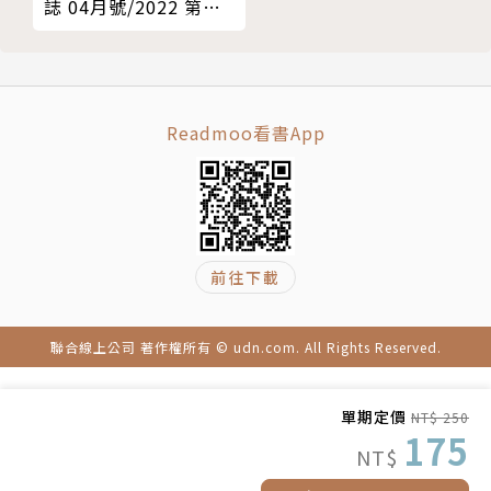
誌 04月號/2022 第
◎虎尾合同廳舍（雲林）
203期
◎Fang Kofi凡咖啡（彰化）
（四）古厝品書香，打開昔日的文學寶庫
Readmoo看書App
藏身於老建築的書店，彷彿穿越了時間長廊，帶領人們
探索老古厝的容顏況味，捧著親選的二手書坐下，啜飲
一杯茶香，一邊感受書卷系的流瀉，一邊欣賞注入文學
靈魂的老屋，沉浸在宛如文藝復興時期的氣息中。
◎書集囍事（彰化）
前往下載
◎虎尾厝沙龍（雲林）
◎雲林記憶Cool（雲林）
◎書店喫茶 一二三亭（高雄）
聯合線上公司 著作權所有 © udn.com. All Rights Reserved.
◎旗津thak冊（高雄）
單期定價
NT$ 250
175
NT$