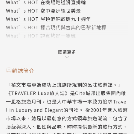
What’s HOT 在機場跑道滑直排輪
景，分享關於台灣老建築的歷史故事，並推薦老屋顏旅
What’s HOT 空中漫步絕世美景
行不可錯過的建築景點。
What’s HOT 屋頂酒吧歡慶九十週年
What’s HOT 揉合現代與古典的巴黎新地標
（一） 老市場大變身，戀舊鹽埕的老派生活
What’s HOT 認真烤好一隻雞
鹽埕第一公有市場，是全台灣最早期的的公有市場，保
LOHAS 以風的速度，騎行稻香水圳
存了高雄六〇年代的懷舊氛圍和日治時代的特殊歷史建
R E C I P E 大人的下酒菜 利用半成品，十分鐘開喝
閱讀更多
築。在老屋翻修的風潮下，進駐了許多咖啡館、甜點
COVER STORY 旅行台灣老建築，看見寶島的生活況
店、居酒屋等，成為新血活化的文創商圈，所有好吃好
味
玩的都在入夜後，等著人們探訪，一起熱鬧到深夜。
雜誌簡介
COVER STORY 看見老建築的容顏美學
◎鹽埕第一公有市場
「華文市場專為成功上班族所規劃的品味旅遊誌。」
COVER STORY 收藏老屋表情，向舊時代的美好致敬
山壹旗魚食製所、超級鳥百貨店、薈福村茶、三郎麵包
《TRAVELER Luxe旅人誌》是Cite城邦出版集團內唯
COVER STORY 一、老街區大變身，戀舊鹽埕的老派
廠、九記食糖水、餃‧事件、梁蘇蘇、空腹大酒家。
一風格旅遊月刊，也是大中華市場一本致力追求Trave
生活
【同場加映】從鹽埕出發，與80年舊宅的華麗相遇╳
l in Luxury and Elegant的刊物。 從2001年進入旅遊
COVER STORY 二、公共藝術建築，閱讀寶島的歷史
銀座劇場
市場以來，總是以最創意的方式領導旅遊潮流！包含了
故事
坐落於沒落的高雄銀座商店街中的銀座聚場，原址是旗
頂級與深入、個性與品味，時時提供最新的旅行方式、
COVER STORY 三、懷舊咖啡館，老屋顏的蛻變狂想
袍店，透過創辦人邱承漢的改建，打造為結合咖啡廳與