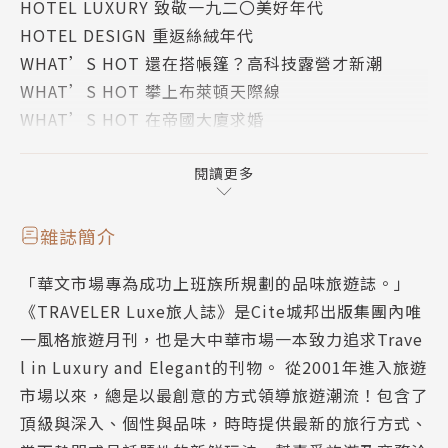
HOTEL LUXURY 致敬一九二〇美好年代
2.效仿梭羅，湖畔的一百種生活╳Fresh Coast Cabin
HOTEL DESIGN 重返絲絨年代
Fresh Coast Cabin位在美國密西根上半島最北部的基
WHAT’S HOT 還在搭帳篷？高科技露營才新潮
威諾半島（Keweenaw Peninsula），是一個坐擁自
WHAT’S HOT 攀上布萊頓天際線
然美景、遺世獨立的小木屋，提供人們自駕遊湖，體驗
WHAT’S HOT 在帝國大廈求婚
三十餘種不同的冒險活動。
WHAT’S HOT 明媚的印度料理饗宴
WHAT’S HOT 暖心的款待
閱讀更多
3.飛降南極正中央，解鎖環遊世界成就╳White Deser
WHAT’S HOT點一份餐，聽一張黑膠
t
COVER STORY 休假中，勿擾！On Vacation.
坐落於南極大陸上的兩座豪華營地，涵蓋多種極地探索
雜誌簡介
COVER STORY-1 沉浸式隱居遊戲，加拿大荒涼海灣
活動，像是冰原健走、雪車騎行、探訪冰隧道、攀爬冰
「華文市場專為成功上班族所規劃的品味旅遊誌。」
祕旅。
牆、高空飛索等，激勵人們嘗試突破極限的冒險。
《TRAVELER Luxe旅人誌》是Cite城邦出版集團內唯
COVER STORY-2 效仿梭羅，湖畔的一百種生活。
一風格旅遊月刊，也是大中華市場一本致力追求Trave
COVER STORY-3 飛降南極正中央，解鎖環遊世界成
4.搭乘京都屋形船，check in嵐山風景線╳虹夕諾雅
l in Luxury and Elegant的刊物。 從2001年進入旅遊
就。
京都
市場以來，總是以最創意的方式領導旅遊潮流！包含了
COVER STORY-4 搭乘京都屋形船，check in 嵐山風
位於京都府嵐山的虹夕諾雅 京都，推出搭乘屋型景觀
頂級與深入、個性與品味，時時提供最新的旅行方式、
景線。
遊船「翡翠」的行程，讓人享盡嵐山四季不同的溪谷風