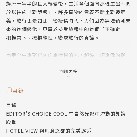
經歷一年半的巨大轉變後，生活各個面向都催生出不同
於以往的「新型態」，許多事物的意義不斷重新被定
義，旅行更是如此。後疫情時代，人們因為無法預測未
來的每個變化，更勇於接受旅程中的每個「不確定」，
把握當下、擁抱隨性，變成旅行的真諦。
出走心中想望已久的旅行目的地，超越一切想像的邊
界，或是療癒身心的充電行程也好，以2022最令人大
開眼界的行程、景點和旅宿，替自己帶來前所未有的驚
閱讀更多
喜感。
目錄
1.沉浸式隱居遊戲，加拿大海灣祕旅╳Klahoose Wild
目錄
erness Resort
EDITOR'S CHOICE COOL 在自然光影中流動的知識
來自加拿大的湖畔小木屋，擁有多種與當地原住民深入
殿堂
荒野中，以及和野生動物互動的體驗行程。
HOTEL VIEW 與創意之都的完美邂逅