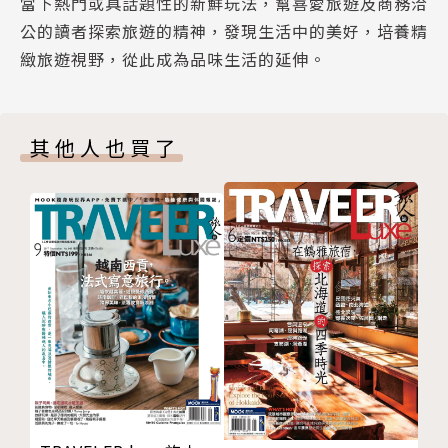
當下熱門或具話題性的新鮮玩法，幫喜愛旅遊及商務洽
COVER STORY-5 枕臥越南田野，白色海灣的寧靜時
景，一邊欣賞嵐山萬種風情之餘，也可以一邊喫茶，與
公的讀者探索旅遊的精神，發現生活中的美好，培養精
光。
潺潺溪流度過優雅時光。
緻旅遊視野，從此成為品味生活的延伸。
COVER STORY-6 荒野浪跡，預約豪華露營假期。
COVER STORY-7 安圭拉一日島主，至尊級海島之
5.枕臥越南田野，白色海灣的寧靜時光╳Bai San Ho
旅。
Zannier Hotels Bãi San Hô位在越南中南部的富安
其他人也買了
COVER STORY-8 名流級田園度假，隱居紐約私人莊
省，緊鄰一處未經觀光開發的原始海灘，最大特色是只
園。
要住在房內，就可以直接通往白色沙灘，甚至還能安排
COVER STORY-9 遲來一年的驚嘆號，杜拜世界博覽
一頓在海灣小船上的燭光晚餐，享受與海濱共眠的放空
會。
時光。
COVER STORY-10 旅行就該慢慢來，時速15公里的單
車飛行。
6.科羅拉多荒野浪跡，預約露營車假期╳CampV
COVER STORY-11 隱居加州酒鄉，河谷中的寧靜山
坐落於歷史小鎮，結合悠久歲月與現代設計的度假空間
丘。
CampV，除了設有舒適小木屋，也有設備完善的野營
COVER STORY-12 巡航天涯海角，極地探險中。
區與奢華的 Airstream 露營拖車，滿足人們對流浪的
COVER STORY-13 隱逸曼谷鬧市，綠色養生魔法。
各種想像。
COVER STORY-14 收穫大地美味，托斯卡尼莊園的廚