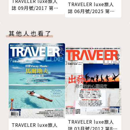
TRAVELER luxe旅人
藝教室。
7.當一日島主，祕魯至尊級海島之旅╳Cap Juluca A
TRAVELER luxe旅人
誌 09月號/2017 第
COVER STORY-15 當泰式養生遇見伊斯蘭療法，中東
誌 06月號/2025 第
Belmond Hotel
148期
241期
卡達紓壓中。
坐落於祕魯的Cap Juluca A Belmond Hotel，於202
SPECIAL REPORT 13th 旅行的意義 # 發現台灣最美
1年底將重新開業，特別推出和當地漁民前往Maunday
其他人也看了
風景
s Bay享受垂釣之樂，以及坐上酒店的海藍色懷舊Volk
ENJOY 朧粵LONGYUE 米其林主廚夢幻團隊，攜手烹
swagen旅行車，盡情探索島上33座沙灘，以豪華海島
調正宗粵菜好滋味
行程在2022年迎接旅人。
LOHAS 台南中西區舊城巡禮 鐵馬穿梭古今老府城
RECIPE 大人的下酒菜 冬天的水嫩白蘿蔔
8.名流級度假，紐約私人莊園╳Inness
TRAVEL FROM HOME 沙漠色回歸，再現城市綠洲般
藏身於紐約荒野森林中的獨立私人莊園，致力打造出隱
地景。有肉 SUCCULAND
密性和高品質服務的居住勝地，設有打高爾夫、山中健
READING 療癒身心的書目療法
行、網球運動、炭烤BBQ等奢華活動。
BOOK
INFO
9.世界博覽會2022，杜拜╳Emaar Group Dubai & E
訂閱
xpo- Emaar
TRAVELER luxe旅人
TRAVELER luxe旅人
因為疫情延期一年的杜拜世界博覽會（Expo 2020 Du
誌 03月號/2012 第82