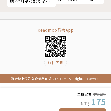
誌 07月號/2023 第
bai）終於在2021年10月1日開幕，將持續至2022年3
期
218期
月底，史上第一次在杜拜主辦的世博會，延燒著奢華的
中東風情，也藉此打造出多處值得造訪的景點和旅宿。
Readmoo看書App
10.星級饗宴，米其林單車旅行╳Butterfield & Robi
nson
致力為人們打造最難忘行程Butterfield & Robinso
n，將會帶領人們透過單車，深入探索葡萄酒酒莊的私
人旅行，採用一流美酒和頂級食材，騎單車的同時也一
前往下載
次享有絕佳的米其林三星服務。
11.巡航到天涯海角，極地探險中╳Quark Expeditio
聯合線上公司 著作權所有 © udn.com. All Rights Reserved.
ns
Quark Expeditions以先進的高科技技術推出最新的
單期定價
NT$ 250
175
海洋無極號，可在遍布浮冰的極地中前行，順利帶領人
NT$
們前往百萬年的極地探險。