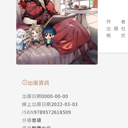
作 者
出 版 社
格 式
出版資訊
出版日期
0000-00-00
線上出版日期
2022-03-03
ISBN
9789572618509
分級
普級
語言
繁體中文