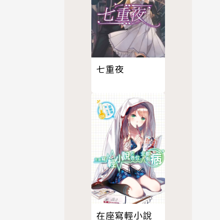
七重夜
在座寫輕小說