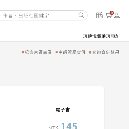
0
琅琅悅讀
琅琅原創
紀念東野圭吾
申請資產合併
查詢合併結果
電子書
145
NT$