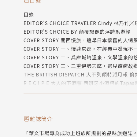
目錄
宮豊線、宮舞線、宮福線
目錄
︱海の京都︱
EDITOR'S CHOICE TRAVELER Cindy 
◎天橋立（宮津市）
EDITOR'S CHOICE BY 顛覆想像的浮誇系遊輪
◎伊根舟屋（伊根町）
COVER STORY 關西慢旅，追尋日本懷舊的人情
︱森の京都︱
COVER STORY 一、慢速京都，在經典中發現
◎元伊勢内宮 皇大神社（福知山市）
COVER STORY 二、兵庫城崎溫泉，文學溫泉的
◎かやぶきの里（南丹市美山町）
COVER STORY 三、三重伊勢志摩，遇見療癒故
◎御城印めぐり
THE BRITISH DISPATCH 大不列顛特派
R E C I P E 大人的下酒荥 西班牙小酒館的Tapa
（二）兵庫城崎溫泉，文學溫泉的悠然時光
GLOBAL VOYAGE STAY入住藝術家揮灑的色彩中
坐落山陰海岸、擁有1,300年歷史的「城崎溫
HOTEL DESIGN 01來場真正的五星級希臘體驗xeno
文學「城崎文學」，2013年為紀念文豪志賀直
HOTEL LUXURY 02不用寄生，也能上流 Hotel Vil
心的湯治場。到訪城崎溫泉，穿浴衣、趿下馱，
HOTEL VIEW 03享受阿爾卑斯山奢華寧靜 Six Sens
鮮和但馬牛，或在喫茶屋享受靜好的閱讀時光，
雜誌簡介
HOTEL DESIGN 04現代生活與傳統文化的完美融合
◎溫泉街散策
「華文市場專為成功上班族所規劃的品味旅遊誌。」《
What’s HOT SPOT 以纜車票收集雪季藝術哲思
◎ 從文化財到新世代文創的城崎溫泉宿