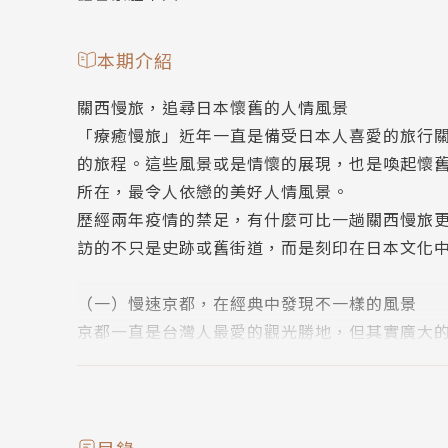
本期介紹
關西慢旅，追尋日本懷舊的人情風景
「療癒慢旅」近年一直是備受日本人喜愛的旅行
的旅程。這些風景或是情懷的展現，也是喚起懷
所在，最令人依戀的美好人情風景。
歷經兩年疫情的禁足，有什麼可比一趟關西慢旅
訪的不只是史跡或舊街道，而是刻印在日本文化
（一）慢速京都，在經典中發現不一樣的風景
京都一直是台灣人最愛的觀光勝地，但其實廣大
往京都北部，展開發現京都森與海的漫遊之旅─
縮緬產業街」、京都小合掌村「美山町」或伊勢
近人的慢速美景，時光彷彿佇足，風景中凝縮的
【特企】ローカル線「丹後鉄道」 介紹鐵道路線