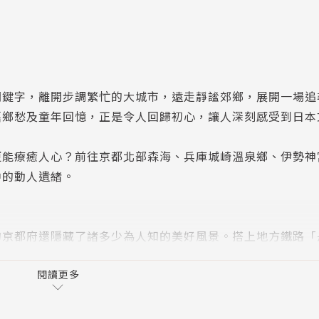
關鍵字，離開步調繁忙的大城市，遠走靜謐郊鄉，展開一場追
舊鄉愁及童年回憶，正是令人回歸初心，讓人深刻感受到日本
更能療癒人心？前往京都北部森海、兵庫城崎溫泉鄉、伊勢神
中的動人遺緒。
的京都府還隱藏了諸多少為人知的美好風景。搭上地方鐵路「
─日本三景之一的「天橋立」、保存了傳統建築的「伊根舟屋
神宮最早的鎮座地。不同京都市身為千年古都的高貴姿態，尋
閱讀更多
是郊鄉生活的純淳人情。