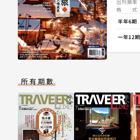
出刊頻率
格 式
半年6期
一年12期
所有期數