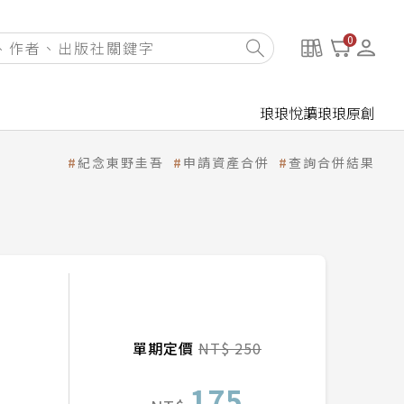
0
琅琅悅讀
琅琅原創
紀念東野圭吾
申請資產合併
查詢合併結果
單期定價
NT$ 250
175