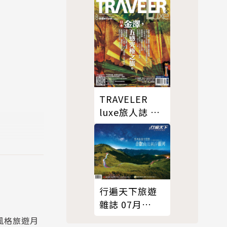
TRAVELER
luxe旅人誌 08
月號/2017 第
147期
特的溫泉地
氣息療癒身
港直送的海
行遍天下旅遊
雜誌 07月
號/2025 第389
一風格旅遊月