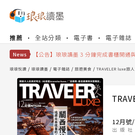
【公告】琅琅書店服務升級重要說明及
推薦
全站分類
電子書
電子雜誌
【公告】琅琅讀墨數位閱讀資產合併與
【公告】琅琅讀墨書櫃開通常見問題
【公告】琅琅讀墨 3 分鐘完成書櫃開通
News
【公告】琅琅書店服務升級重要說明及
【公告】琅琅讀墨數位閱讀資產合併與
琅琅悅讀
琅琅讀墨
電子雜誌
旅遊美食
TRAVELER luxe旅
TRAV
12月號/
出 版 社