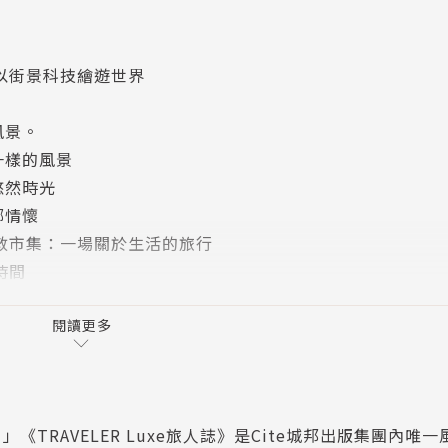
林乃竹╳以街景科技繪遊世界
風景。
不一樣的風景
悠然時光
鄉情懷
月報 倫敦市集：一場關於生活的旅行
s時間
泉」，自平安時代起即是備受日本文人喜愛的溫泉鄉，誕生了獨
docheio Milos
閱讀更多
哉來湯百年更發起「本と温泉」出版計畫，堪稱是一座以文學
la Soroadd
悠閒走逛在歷史悠久的街道，拜訪文學碑、祈願外湯，品嚐海
es Crans-Montana
感受令日本文人流連忘返的城崎魅力。
Cap Karoso
TRAVELER Luxe旅人誌》是Cite城邦出版集團內唯