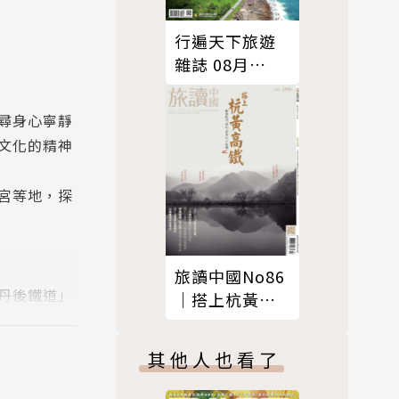
行遍天下旅遊
雜誌 08月
號/2021 第346
期
尋身心寧靜
文化的精神
宮等地，探
旅讀中國No86
丹後鐵道」
｜搭上杭黃高
」及「丹後
鐵～駛進杭
州、黃山、富
找更為平易
其他人也看了
春江、千島湖