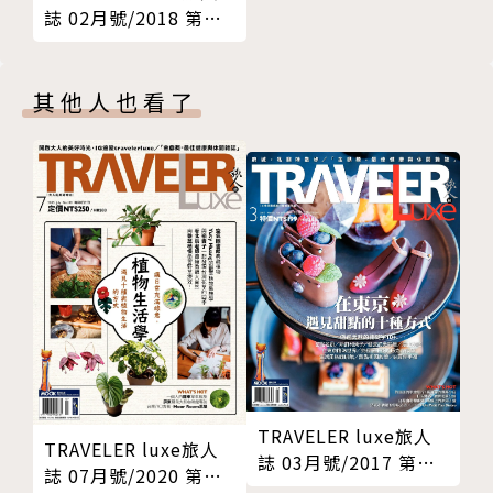
INFO
誌 02月號/2018 第
訂閱
◎Cave Rai-ra SPA
153期
其他人也看了
（四）擁抱絕美日落，浪漫至上的沙灘晚餐
提到蘇梅島的定番行程，肯定不能錯過欣賞海灘日落、
大啖海鮮與BBQ的沙灘晚餐。漫步在與海水相連的金
色流沙上，看著夕陽餘暉，還能一邊品嚐鮮味多汁的海
鮮串烤。沙灘、音樂、美食，海島度假的美好不再於
多，而是與海水一方相擁的沉浸式享樂。
◎Sabeinglae Bangrak
◎Samui Seafood, Beach Dinner @ Muang Samui
（番外篇）不只在沙灘！享受吧！舌尖上的歡樂放縱
TRAVELER luxe旅人
TRAVELER luxe旅人
誌 03月號/2017 第
◎Blind Tiger Asian Kitchen and Cocktail Club
誌 07月號/2020 第
142期