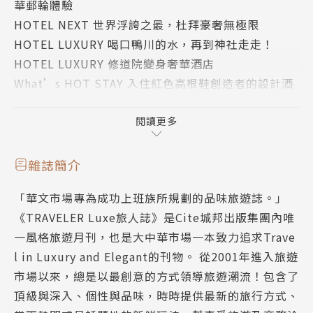
華郵輪體驗
途中讓身心重新開啟對話，讓生活就像在度假，度假就
HOTEL NEXT 世界浮誇之最，杜拜豪奢無極限
像在生活。入住遠離塵世的獨棟海島別墅，打開窗戶就
HOTEL LUXURY 喝口鴨川的水，再到神社走走！
是蔚藍海岸線，走兩步就是沙灘，夜晚還能聽著浪濤聲
HOTEL LUXURY 修道院變身奢華酒店
入睡，讓自己放逐在無所事事的美好，沉浸在時光流逝
What’s HOT STAY 入住紅色高根鞋創造者的設計酒
緩慢的假期中。
店
What’s HOT GOURMET 夏洛特街上米其林一星餐
閱讀更多
◎Celes
廳
◎Intercontinental
What’s HOT SPOT 凡爾賽宮重新開放瑪麗皇后私人
◎Anantara Bophut
雜誌簡介
臥房
◎Ritz Carlton
「華文市場專為成功上班族所規劃的品味旅遊誌。」
What’s HOT TRIP 花400萬台幣在太空邊緣享用星
◎Four Seasons Samui
《TRAVELER Luxe旅人誌》是Cite城邦出版集團內唯
級餐點
◎Miskawaan
一風格旅遊月刊，也是大中華市場一本致力追求Trave
What’s HOT STAY 安縵喀拉五間小屋推出全新體驗
◎W
l in Luxury and Elegant的刊物。 從2001年進入旅遊
COVER STORY 蘇梅島，弛放性靈的大人系休日
市場以來，總是以最創意的方式領導旅遊潮流！包含了
COVER STORY ⅰ 入住塵世之外，無所事事的放空假
（二）為水而生的一刻，享受揚帆出航的瀟灑
頂級與深入、個性與品味，時時提供最新的旅行方式、
期
在海南語言中，蘇梅島擁有「很美」之意，而確實島如