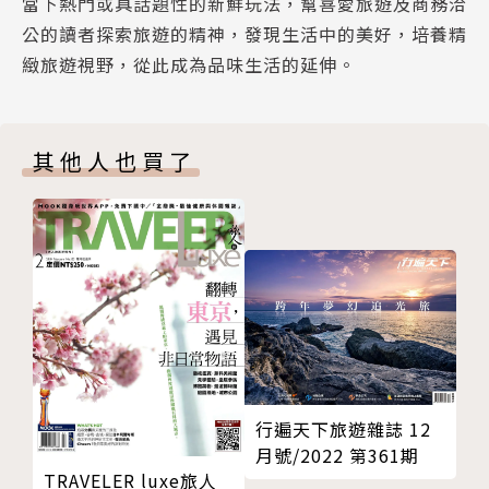
當下熱門或具話題性的新鮮玩法，幫喜愛旅遊及商務洽
COVER STORY ⅱ 為水而生的一刻，享受揚帆出航的
其名，蘇梅島擁有眾多澄澈海水與夢幻白沙的沙灘，以
公的讀者探索旅遊的精神，發現生活中的美好，培養精
瀟灑
及縈繞著茂密無比的椰林景色。絕美的海洋景致，讓人
緻旅遊視野，從此成為品味生活的延伸。
COVER STORY ⅲ 淨化SPA，幫自己身心全面升級
只想乘著風、順著海水浪濤揚帆啟航，在船上賞日落、
COVER STORY ⅳ 擁抱絕美日落，浪漫至上的沙灘晚
品美食或小酌一杯，盡情耽溺自我，擁抱海水一方，最
餐
簡單也美好。
其他人也買了
THE BRITISH DISPATCH 大不列顛特派月報 仲夏夜
之夢：一場倫敦棒球饗宴
◎Red Baron Sunset Dinner Cruise
RECIPE 大人的下酒菜 老派懷舊喫茶店
◎Heaven Boat
GLOBAL VOYAGE TRIP 旅行日本中部，從城市玩到鄉
◎Elephant Kingdom
野的慢旅
OUTDOOR 稜線上的冰河孑遺 宜蘭台灣山毛櫸步道
（三）淨化SPA，幫自己身心全面升級
TASTE 經典，卻更個性派 風格選品7+
放慢腳步、提升性靈層次，幫身心靈空出一段全面充電
READING 純素生酮瘦身飲食法：不吃肉、不喝油，60
的時間。在充滿靈性自然力量的蘇梅島，享受巨石環繞
道素食食譜×4週飲食計畫，第一本針對Vegan打造的
的三溫暖促進身體循環，或在神祕洞穴中體驗特色草藥
行遍天下旅遊雜誌 12
健康燃脂指南
SPA療程，讓身心靈浸染在大自然的沐浴，從旅程中達
月號/2022 第361期
BOOK
到全面升級與平衡。
TRAVELER luxe旅人