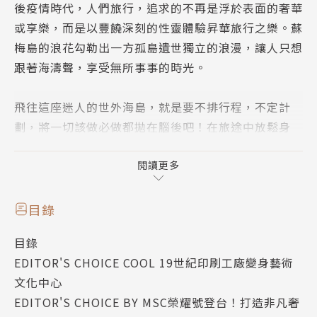
後疫情時代，人們旅行，追求的不再是浮於表面的奢華
或享樂，而是以豐饒深刻的性靈體驗昇華旅行之樂。蘇
梅島的浪花勾勒出一方孤島遺世獨立的浪漫，讓人只想
跟著海濤聲，享受無所事事的時光。
飛往這座迷人的世外海島，就是要不排行程，不定計
劃，將一切該做必做都拋在腦後吧！在旅途中放鬆身
心，重新與靈魂深處開啟對話，從容慢玩每一刻的島時
間：入住獨享私人時光的專屬島別墅、搭乘帆船出海，
閱讀更多
擁抱海水一方、享受最紓壓的天然SPA療程，幫自己全
面升級，最後在與海浪相擁的金沙上，大啖鮮美海鮮與
目錄
BBQ的沙灘晚餐。回應內心最純粹的呼喚，體驗放
目錄
空、漫遊、獨處之必要的大人休日。
EDITOR'S CHOICE COOL 19世紀印刷工廠變身藝術
文化中心
（一）入住塵世之外，無所事事的放空假期
EDITOR'S CHOICE BY MSC榮耀號登台！打造非凡奢
大人的休日即是旅行不流於走馬看花的景點，而是從旅