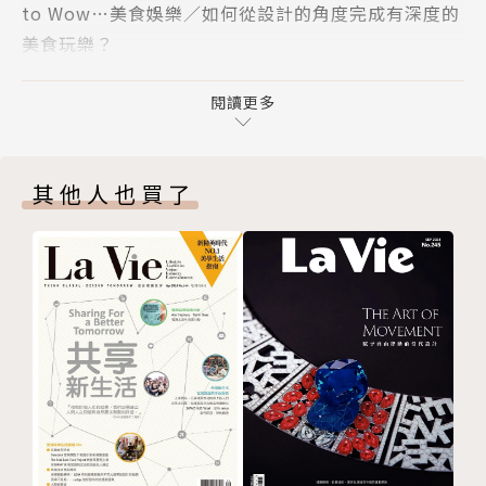
to Wow…美食娛樂∕如何從設計的角度完成有深度的
幻之旅
美食玩樂？
COVER STORY_在世界始動不歇的兒童工藝
078以世界傳統工藝，造Dior時裝之美
to Bite…建築藝文∕啃知識太落伍，La Vie讓你和世
TECH_ Vlog新手的相機入門指南
Maria Grazia Chiuri 重返人類文明發源地
界零距離接觸！
閱讀更多
CULTURE_追劇新解，高人氣的影集式音樂劇是什
to Glow…健康美容∕La Vie崇尚自然、崇尚健康。
麼？
084失落與返回，
to Revive…旅行∕La Vie愛旅行、愛追尋。
LIFESTYLE_跳脫酒精框架反而更完美？超乎想像的無
阿拉斯加原民面具的奇幻之旅
其他人也買了
酒精搭餐
專訪阿魯提克博物館策展人Amanda Lancaster
VIVA GOURMET_尋味之旅 珍藏大自然的餽贈
090在世界始動不歇的兒童工藝
專訪藝術家Francis Alÿs
目錄
008 FROM THE EDITOR換上世界彼端的視角
010 NEWS EXPRESS本月新鮮話題