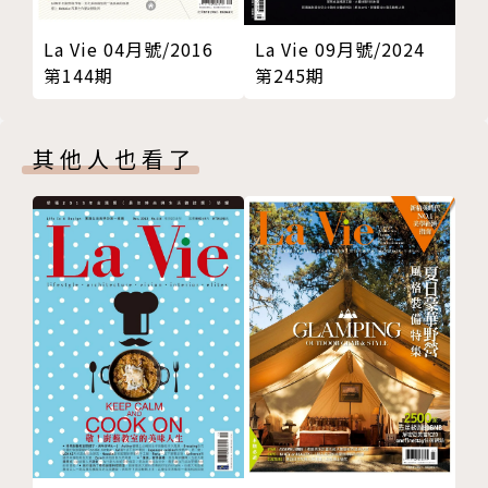
La Vie 09月號/2024
La Vie 04月號/2016
016 GLOBAL聚焦全球趨勢亮點
第245期
第144期
024 STYLE讀懂胸針，高級珠寶中最自信的存在
其他人也看了
034 STYLE從巴黎到東京，迪奧先生的東洋織夢
策展人Florence Müller解析
040 PEOPLE任何電影類型，
都是一種心理懸疑戲
專訪《關於我和鬼變成家人的那件事》導演程偉豪
046 BIZ INSIGNT線上展覽的付費新市場
專訪線上看展平台ARTOGO
096 TECH Vlog新手的相機入門指南