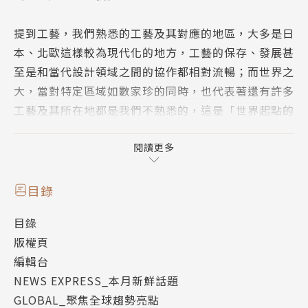
提到工藝，我們熟悉的工藝及其對應的地區，大多是日
本、北歐這樣較為現代化的地方，工藝的保存、發展甚
至是和當代設計領域之間的協作都相對流暢；而世界之
大，當對特定區域如數家珍的同時，也代表著還有許多
工藝及其所在地都是我們不熟悉的，這是「世界起點的
工藝」題目構思的起點。在最初的想法，世界的起點指
的是「空間、地理位置」，那些不熟悉、甚至完全陌生
閱讀更多
的世界一隅。當不以自身為中心點時，陌生與遙遠不代
表邊陲，遠方也可以是起點。
目錄
目錄
而世界起點的另一層意義則是，「相對古老傳統的工
版權頁
藝」，此處的起點是「時間」。在時間軸上距離較遠，
編輯台
且存有初始樣貌的原始工藝，在當代具有哪些意義？此
NEWS EXPRESS_本月新鮮話題
外，我們也試圖開展另一種世界起點的想像，如果所謂
GLOBAL_聚焦全球趨勢亮點
的起點不是物質那端而是人，孩童就是大人們的起點，