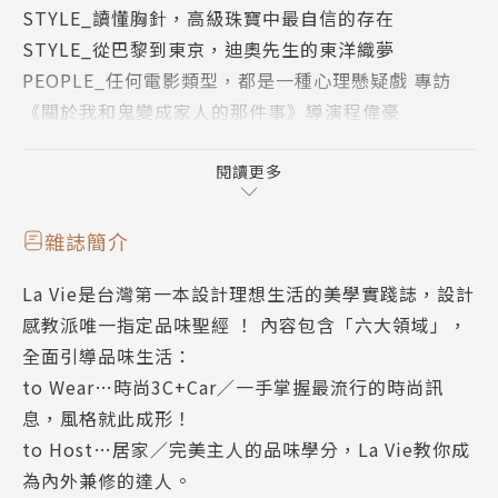
STYLE_讀懂胸針，高級珠寶中最自信的存在
當孩童純粹地與環境裡的物質相遇，或也可以視為一種
STYLE_從巴黎到東京，迪奧先生的東洋織夢
人與物的原初起點。
PEOPLE_任何電影類型，都是一種心理懸疑戲 專訪
《關於我和鬼變成家人的那件事》導演程偉豪
在這次封面專題中，藉由這個大方向，初步提出了幾個
BIZ INSIGHT_ 線上展覽的付費新市場 專訪線上看展
值得討論的關鍵概念：公平交易、文化挪用、博物館收
平台ARTOGO
閱讀更多
藏、文化認同、當代設計導入。世界之大，難以涵括所
COVER STORY_開門頁
有的議題，也以此當做一個起點，望向遼闊的世界。
COVER STORY_古老工藝的守護者 專訪哥倫比亞、墨
雜誌簡介
西哥工坊
054 古老工藝的守護者
La Vie是台灣第一本設計理想生活的美學實踐誌，設計
COVER STORY_墨西哥守護神獸木雕 專訪Casa Don J
專訪哥倫比亞、墨西哥工坊
感教派唯一指定品味聖經 ！ 內容包含「六大領域」，
uan工坊
全面引導品味生活：
COVER STORY_流傳600年的織品 寮國部落染織
066 流傳600年的織品，寮國部落染織
to Wear…時尚3C+Car∕一手掌握最流行的時尚訊
COVER STORY_促成當代設計師與哥倫比亞職人的對
專訪洋嘎創辦人梁又平
息，風格就此成形！
話
to Host…居家∕完美主人的品味學分，La Vie教你成
COVER STORY_以世界傳統工藝，造Dior時裝之美
072促成當代設計師與哥倫比亞 職人的對話
為內外兼修的達人。
COVER STORY_失落與返回，阿拉斯加 原民面具的奇
專訪ames創辦人Ana MarÍa Calderón Kayser