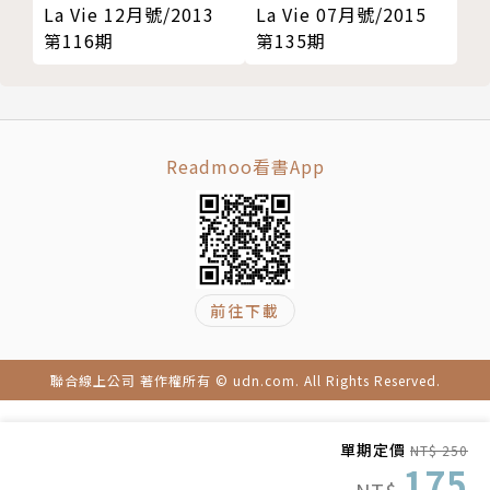
La Vie 07月號/2015
La Vie 12月號/2013
在新的一年，為生活紀錄帶來有感升級
第135期
第116期
102 CULTURE追劇新解，高人氣的影集式音樂劇
《鬼歸代言人》與《SC 驚釀小酒館》的完售魔力
Readmoo看書App
108 LIFESTYLE超乎想像的無酒精搭餐
專訪國際名廚江振誠、Coast 餐廳經理Poey、
萃釅AINSI THÉ 主理人Angela
114 VIVA GOURMET尋味之旅 珍藏大自然的餽贈
前往下載
聯合線上公司 著作權所有 © udn.com. All Rights Reserved.
單期定價
NT$ 250
175