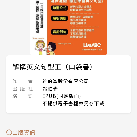
解構英文句型王（口袋書）
作 者
希伯崙股份有限公司
出 版 社
希伯崙
格 式
EPUB(固定版面)
不提供電子書檔案另存下載
出版資訊