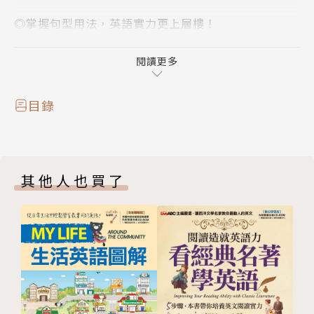
◎掌握句型用法，英語實力更上層樓！
要學好英文除了備好單字片語之外，還要會靈活運用一
些重要的基本句型。因為在許多狀況下，必須用一些特
閱讀更多
殊的句型，才能完整的傳達意思、情感、語氣，也才能
表達到底是事實的陳述或是假設未來的狀況；是命令或
目錄
期望；是勸導或勸阻。只要掌握句法結構，對於閱讀英
文資訊、用英語交談、寫英文書信等都會有所助益。
其他人也買了
◎引導式解構學習法，一目了然融會貫通！
句型與文法常常是分不開的，要瞭解每一個句型的正確
用法，通常也要瞭解相關的文法觀念，因此本書以文法
作為架構，分成二十二個單元，從五大基本句型、對等
連接詞、名詞子句、不定詞、動名詞與分詞片語、關係
子句、副詞子句、介系詞、助動詞等循序漸進來介紹相
關的句型，透過例句與大量練習，幫助讀者活用每個句