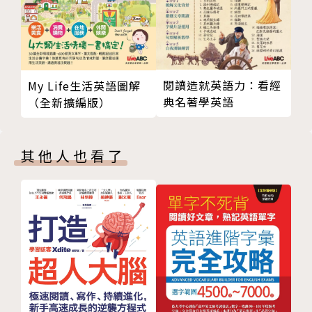
型，並奠定閱讀、會話與寫作的基礎。
每個單元的扉頁都會先介紹學習重點及單元內包含的句
型。
每個單元包含4到10個常見的句型，每個句型一開始會
閱讀造就英語力：看經
My Life生活英語圖解
先列出「句型公式」，幫助讀者瞭解句法結構。接下來
典名著學英語
（全新擴編版）
就是「句型焦點」的部分，用分點方式說明，並且以圖
表來歸納重點或是對照相似句型的異同。
其他人也看了
「延伸學習」與「進階學習」也是本書的一項特色。在
「延伸學習」中，我們會納入同樣意思的其他句型、類
似的句法等。而「進階學習」則是難度較高的句型，你
可以斟酌自己目前的實力來學習。另外，在每個單元之
後還有兩大題的綜合練習，提供練習的機會，可以幫助
你知道自己的學習成效。