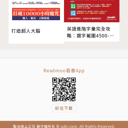
◎多聽多說，奠定英語好基礎！
要學習正確的英文句型也要知道如何正確的說，若要聆
聽專業老師的正確發音，你可以用隨書附贈的 MP3 學
習，也可以掃描每個句型右上方的 QR code，連上網
英語進階字彙完全攻
打造超人大腦
路播放音檔，讓你在學習的路上更方便更有效率。最
略：選字範圍4500-
後，望藉由書中提到的觀念、用法與重點，來協助你學
7000（全新增修版）
好英文句型，並且在學英文的過程中，無論是閱讀、會
話或寫作，都能奠定紮實的基礎。
Readmoo看書App
前往下載
聯合線上公司 著作權所有 © udn.com. All Rights Reserved.