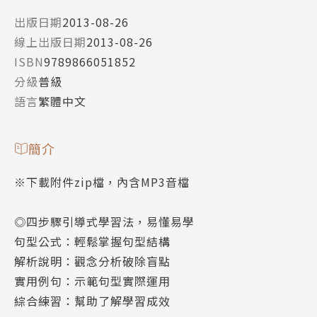
出版日期
2013-08-26
線上出版日期
2013-08-26
ISBN
9789866051852
分級
普級
語言
繁體中文
簡介
※下載附件zip檔，內含MP3音檔
◎四步驟引導式學習法，易懂易學
句型公式：輕鬆掌握句型結構
解析說明：觀念分析破除盲點
實用例句：示範句型實際運用
綜合練習：幫助了解學習成效