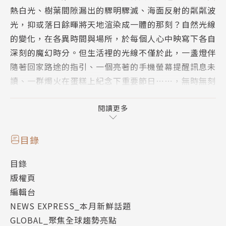
熱白光、樹葉間隙漏出的驟明驟滅、海面反射的粼粼波
光，抑或落日餘暉將天地渲染成一體的那刻？自然光線
的變化，在各異時間與場所，於每個人心中映寫下各自
深刻的魔幻時分。但生活裡的光線不僅於此，一盞燈伴
隨著回家路途的指引、一個亮著的手機螢幕提醒訊息未
讀、一群燭火在蛋糕上紀念下重要節日⋯⋯，無時無刻
存在身邊的光，以各種姿態鑲嵌在人類生命，宛如電影
裡的名場面，會記得發生了什麼事，也記得當下的光景
閱讀更多
是什麼。自然或人工、有形或無形，光是客觀也是主觀
的存在，觸發人類感知與探索世界的雷達。
目錄
目錄
專題將從一盞燈開始，展開一場以光為指引的靈感旅
版權頁
程。燈具、時尚、空間設計師如何發現與看待生活中的
編輯台
光？調光師、燈光設計師、光節策展人，這些與光工作
NEWS EXPRESS_本月新鮮話題
的人們是如何掌控光線？而光在視覺與科技藝術創作
GLOBAL_聚焦全球趨勢亮點
裡，是怎麼被轉化與詮釋？攝影師們又是何以拍出不同