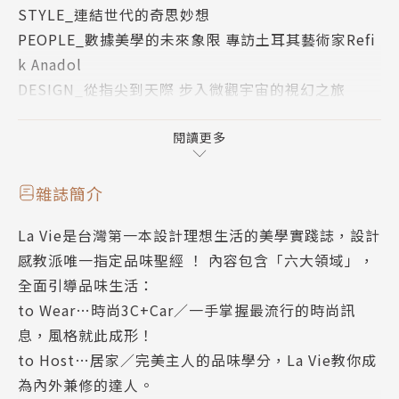
STYLE_連結世代的奇思妙想
於人眼所見的光感？文章裡談光，也談生命裡每一個記
PEOPLE_數據美學的未來象限 專訪土耳其藝術家Refi
得的光與影，更談創作裡每一個找到靈光的過程。原來
k Anadol
靈光並非突然乍現，而是本就散落在生活裡的靈感片
DESIGN_從指尖到天際 步入微觀宇宙的視幻之旅
刻，等待你我察覺它的光芒。
COVER STORY_開門頁
COVER STORY_家的光景 以燈具實現理想居所 齊振涵
閱讀更多
XJacky
COVER STORY_捉住自然光影的空間詩意 WaitWhat
雜誌簡介
Space Studi
La Vie是台灣第一本設計理想生活的美學實踐誌，設計
COVER STORY_跟隨光的軌跡設計與生活 柒木設計
感教派唯一指定品味聖經 ！ 內容包含「六大領域」，
COVER STORY_鏡頭下的城市光影
全面引導品味生活：
如何策劃／欣賞一場光的展演？ 艸非火工作室
to Wear…時尚3C+Car∕一手掌握最流行的時尚訊
COVER STORY_那些與光工作的人
息，風格就此成形！
COVER STORY_透過視覺藝術窺探光的原形 YOSHIR
to Host…居家∕完美主人的品味學分，La Vie教你成
OTTEN
為內外兼修的達人。
COVER STORY_當光與數位科技相遇 ENESS