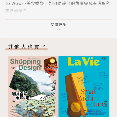
to Wow…美食娛樂∕如何從設計的角度完成有深度的
COVER STORY_日常生活裡的非日常顯影 水谷吉法
美食玩樂？
CULTURE_讓我們繼續做回電子夢 專訪泰特現代美術
to Bite…建築藝文∕啃知識太落伍，La Vie讓你和世
館《電子夢》策展人Val Ravaglia
界零距離接觸！
閱讀更多
CULTURE_正因為我們是如此脆弱 所以具有無限力量
to Glow…健康美容∕La Vie崇尚自然、崇尚健康。
CULTURE_當家人的囤積化作藝術 專訪藝術家倪祥、
to Revive…旅行∕La Vie愛旅行、愛追尋。
張哲榕
其他人也買了
LIFESTYLE_跑吧，也可以是一趟精神旅行 專訪LAND
ED、LIT TAIPEI
LIFESTYLE_看展覽的另類選擇
VIVA GOURMET_冬日暖心饗宴 層層遞進的感官體驗
訂購單