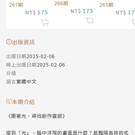
266期
267期
265期
175
NT$
175
17
NT$
NT$
出版資訊
出版日期
2025-02-06
線上出版日期
2025-02-06
分級
語言
繁體中文
本期介紹
《跟著光，尋找創作靈感》
提到「光」，腦中浮現的畫面是什麼？是豔陽高掛的炙