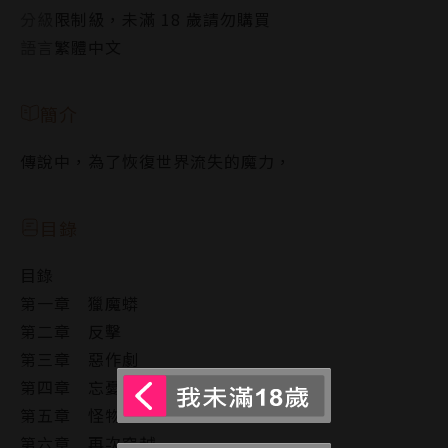
分級
限制級，未滿 18 歲請勿購買
語言
繁體中文
簡介
傳說中，為了恢復世界流失的魔力，
目錄
目錄
第一章 獵魔蟒
第二章 反擊
第三章 惡作劇
第四章 忘憂森林
第五章 怪物
第六章 再次穿越