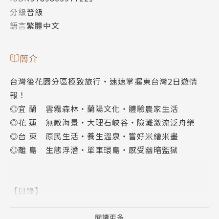
分級
普級
語言
繁體中文
簡介
台灣後花園分區極致旅行‧速速掌握東台灣2日遊情
報！
◎宜 蘭 雲霧森林‧蘭陽文化‧體驗農家生活
◎花 蓮 無敵海景‧大理石峽谷‧險灘激流泛舟樂
◎台 東 原民生活‧養生溫泉‧嘗好米繪米畫
◎離 島 生態浮潛‧單車環島‧感受幽暗監獄
【目錄】
◎宜蘭 →山林綠水話農家
‧頭城
閱讀更多