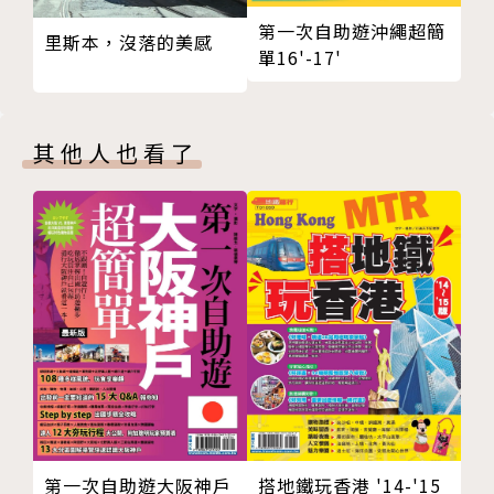
奇灣天險原生之美
第一次自助遊沖繩超簡
里斯本，沒落的美感
單16'-17'
‧棲蘭‧明池
賞花茶香作陪伴
‧太平山
其他人也看了
親山樂林森情呼吸
◎花蓮 →海灣峽谷樂泛舟
‧新城‧花蓮市
美食單車雙重享受
‧花蓮市
逐浪嚐鮮多充實
太魯閣
鬼斧神工絕妙山景
‧吉安
水圳松林好風光
第一次自助遊大阪神戶
搭地鐵玩香港 '14-'15
‧壽豐