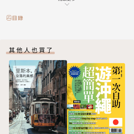
賞鯨望海嚐鮮一次滿足
‧礁溪
目錄
步道漫遊暖湯舒活
‧礁溪‧壯圍
玩農園泡溫潤美人湯
其他人也買了
‧宜蘭市
漫步宜蘭舊城區
‧宜蘭市‧員山
漫遊都會河畔賞風景
‧員山‧三星
煮地熱蛋品蔥蒜餐
‧羅東‧五結‧冬山
漫步河岸緩慢之美
‧蘇澳
天下奇泉慢享樂
‧南澳