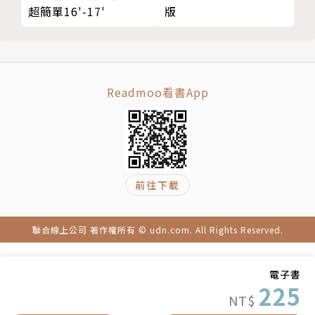
超簡單16'-17'
版
沾染後山人文氣息
‧豐濱
海灣溪口生態之美
‧鳳林‧光復‧瑞穗
Readmoo看書App
綠光森林賞蝶散策
‧玉里‧富里
賞花泡湯騎單車
◎台東 →溫泉好米享休閒
前往下載
‧台東市1
史前遺跡交錯原民風情
聯合線上公司 著作權所有 © udn.com. All Rights Reserved.
‧台東市2
穿梭海景與綠林間
‧成功‧東河
電子書
225
海景海鮮海宿大滿足
NT$
‧池上