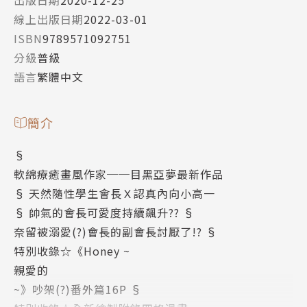
出版日期
2020-12-25
線上出版日期
2022-03-01
ISBN
9789571092751
分級
普級
語言
繁體中文
簡介
§
軟綿療癒畫風作家──目黑亞夢最新作品
§ 天然隨性學生會長Ｘ認真內向小高一
§ 帥氣的會長可愛度持續飆升?? §
奈留被溺愛(?)會長的副會長討厭了!? §
特別收錄☆《Honey ~
親愛的
~》吵架(?)番外篇16P §