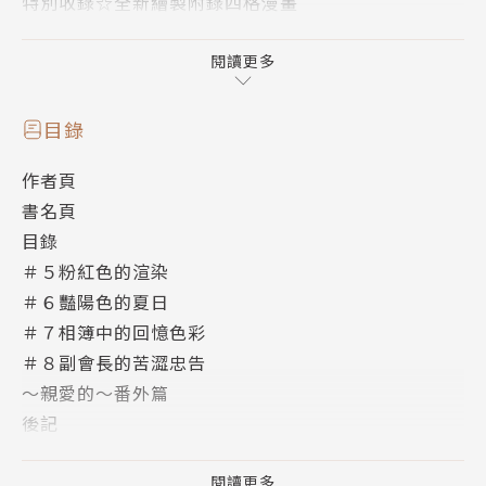
特別收錄☆全新繪製附錄四格漫畫
§ 特別收錄☆太陽高中學生會快訊
總是成熟得像個大人的會長，
閱讀更多
突然進入了「撒嬌模式」!? 多虧會長給的建議，
讓奈留一步步融入校園生活。
目錄
她對會長的心意也開始漸漸發芽? 同時，會長在校慶舉
作者頁
辦期間
書名頁
竟因為過度疲勞而病倒了。
目錄
在保健室內與奈留兩人獨處時，
＃５粉紅色的渲染
竟向她提出了「留下來陪我」的撒嬌要求……!?
＃６豔陽色的夏日
＃７相簿中的回憶色彩
＃８副會長的苦澀忠告
～親愛的～番外篇
後記
日向的青空附錄四格漫畫
版權頁
閱讀更多