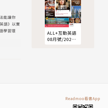
法能讓你
動英語》以實
語學習環
ALL+互動英語
08月號/2021
第201期
-D動畫、
會話教學主題
鬆鬆開口說
Readmoo看書App