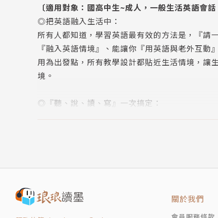
〔適用對象：國高中生~成人，一般生活英語會話
環保科技
◎把英語融入生活中：
主題式會話
所有人都知道，學習英語最有效的方法是，『請
克漏字
『融入英語情境』、能讓你『用英語與老外互動』
寫作素養專欄
用為出發點，所有教學設計都貼近生活情境，讓
追本溯源
境。
全民英檢中級模擬試題
看預告片學英文
◎『聽、說、讀、寫』一次搞定：
電影快報
Live互動英語每月依照課程內容安排學習計畫表
唱歌學英語
真人影片、電影、MTV等豐富教材，並分為『聽
中文翻譯與解答
明確，內容實用，幫助您能在各種場合用英語流
單字卡
英語。
關於我們
會員服務條款