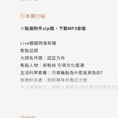
本期介紹
※點選附件zip檔，下載MP3音檔
Live關鍵時事新聞
焦點話題
大師名作選：諾亞方舟
焦點人物：泰勒絲 引領文化風潮
生活科學素養：汽車輪胎為什麼是黑色的?
旅遊好去處：我的美味布魯日之旅
生活情境對話：圖解上課用品/提升學習效率的文
閱讀素養專欄：日本料理的美味世界
發現臺灣：921地震教育園區 以史為鑒
食物趣聞：四種名字很奇怪的食物
翻譯練習