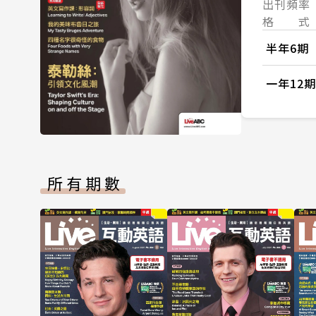
出刊頻率
格 式
半年6期
一年12期
所有期數