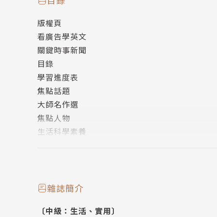
目錄
環保科技：不只是風格 頭髮的驚人用途
版權頁
主題式會話：熟悉校園生活
看廣告學英文
克漏字：鯨魚唱歌的祕密
關鍵時事新聞
寫作素養專欄：英文寫作課 形容詞
目錄
追本溯源：美甲的歷史
學習進度表
全民英檢中級模擬試題
焦點話題
大師名作選
焦點人物
生活科學素養
旅遊好去處
生活情境對話
閱讀素養專欄
發現臺灣
雜誌簡介
食物趣聞
〔中級：生活、實用〕
翻譯練習