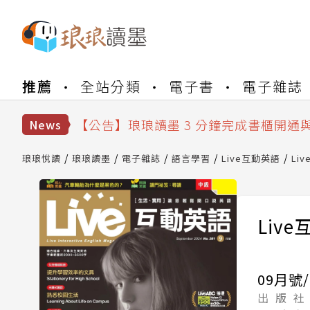
【公告】琅琅書店服務升級重要說明及
推薦
全站分類
電子書
電子雜誌
【公告】琅琅讀墨數位閱讀資產合併與
【公告】琅琅讀墨書櫃開通常見問題
【公告】琅琅讀墨 3 分鐘完成書櫃開通
News
【公告】琅琅書店服務升級重要說明及
【公告】琅琅讀墨數位閱讀資產合併與
琅琅悅讀
琅琅讀墨
電子雜誌
語言學習
Live互動英語
Li
Liv
09月號/
出 版 社