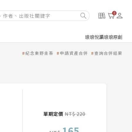
0
琅琅悅讀
琅琅原創
紀念東野圭吾
申請資產合併
查詢合併結果
單期定價
NT$ 220
165