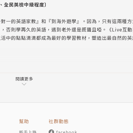
、全民英檢中級程度〕
一對一的英語家教』和『到海外遊學』。因為，只有這兩種方
，否則學再久的英語，遇到老外還是既聾且啞。《Live互
生活中的點點滴滴都成為最好的學習教材，塑造出最自然的英
，幫您規劃學習進度，課程包含徐薇文法必殺技、3-D圖解、3
、說、讀、寫』四大學習教室，針對需求全方位教學，每段
閱讀更多
利對答，讓您深刻體驗『情境式』英語學習的驚人效果，輕輕
幫助
社群動態
新手上路
facebook