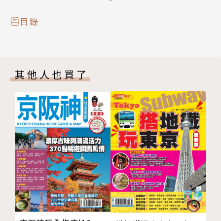
生所量身打造的東京購物導覽書，除了有東京買物達人
傾囊傳授東京血拼秘訣、讓你快速變身東京潮流型男之
目錄
外，更將東京的熱門購物區域分門別類，像是原宿最潮
的個性名店、下北澤又便宜又流行的街頭服飾、東京潮
男們必知的血拼一級戰區等等，從最潮到最高調奢華的
其他人也買了
品牌，並突擊東京街頭潮男，讓東京潮男示範該怎麼穿
怎麼買，從頭到腳要如何採購都為你打聽清楚，並將店
址標明在詳盡的地圖上，讓你的東京購物之旅買得盡
興、逛得超滿意！