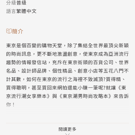
分級
普級
語言
繁體中文
簡介
東京是個百變的購物天堂，除了集結全世界最頂尖新穎
的時尚訊息，更不斷地激盪創意，使東京成為亞洲流行
趨勢的情報發信站，充斥在東京街頭的百貨公司、世界
名品、設計師品牌、個性精品、創意小店等五花八門不
計其數，如何在東京的流行之海裡不致滅頂?買得精、
買得聰明，甚至買回來網拍還能小賺一筆呢?就讓《東
京流行潮女享樂本》與《東京潮男時尚攻略本》來告訴
你！
為了讓男生女生都能獲得第一手東京購物情報，我們將
其分成兩本書，《東京潮男時尚攻略本》就是專門為男
閱讀更多