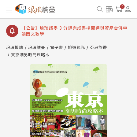
【公告】琅琅讀墨數位閱讀資產合併與書櫃開通申請
0
【公告】琅琅讀墨書櫃開通常見問題
【公告】琅琅讀墨 3 分鐘完成書櫃開通與資產合併申
請圖文教學
【公告】琅琅書店服務升級重要說明及資產合併結果
查詢
琅琅悅讀
琅琅讀墨
電子書
旅遊觀光
亞洲旅遊
【公告】因 Readmoo 讀墨系統維護中，本站同步暫
東京潮男時尚攻略本
停部分閱讀服務