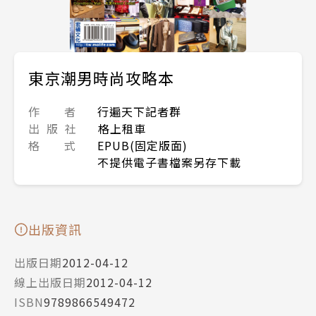
東京潮男時尚攻略本
作 者
行遍天下記者群
出 版 社
格上租車
格 式
EPUB(固定版面)
不提供電子書檔案另存下載
出版資訊
出版日期
2012-04-12
線上出版日期
2012-04-12
ISBN
9789866549472