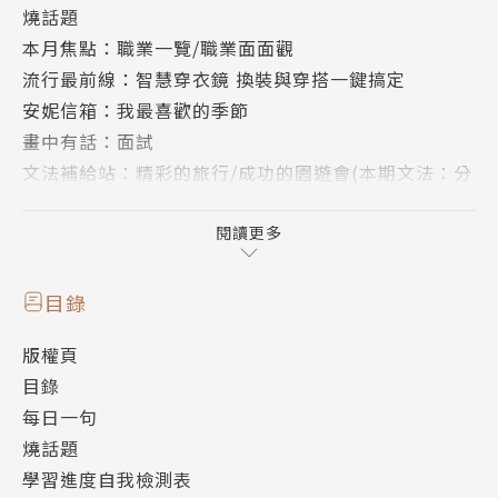
燒話題
本月焦點：職業一覽/職業面面觀
流行最前線：智慧穿衣鏡 換裝與穿搭一鍵搞定
安妮信箱：我最喜歡的季節
畫中有話：面試
文法補給站：精彩的旅行/成功的園遊會(本期文法：分
數與倍數)
短篇故事集：空城計
閱讀更多
活用ABC：旅遊英語 臺灣環島篇
玩味生活：大人也要聽床邊故事
目錄
世界好望角：動物能預測天氣嗎？
版權頁
品格英語：認識自己的情緒
目錄
克漏字測驗：藏在名畫中的祕密
每日一句
小地方大玩意：遊臺灣學英語系列 立川漁場
燒話題
名人傳記：坂本龍一 觸動人心的音樂大師
學習進度自我檢測表
ABC長知識：為什麼搔自己癢不會想笑？