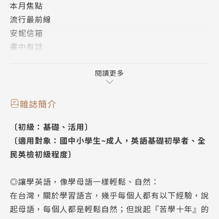
本月焦點
聽說圖寫：海外遊學計畫
流行最前線
全民英檢初級閱讀模擬試題
安妮信箱
本月之星：斑恩 真誠的音樂才子
畫中有話
文法補給站
短篇故事集
閱讀更多
活用ABC
玩味生活
雜誌簡介
世界好望角
〔初級：基礎、活用〕
品格英語
〔適用對象：國中小學生~成人，英語基礎初學者、全
克漏字測驗
民英檢初級程度〕
進階閱讀 1
進階閱讀 2
◎讓學英語，像學母語一樣輕鬆、自然：
進階閱讀 3
在台灣，關於學習語言，幾乎每個人都有以下經驗，說
聽說圖寫
起母語，每個人都是輕鬆自然；但說起『苦學十年』的
全民英檢初級閱讀模擬試題