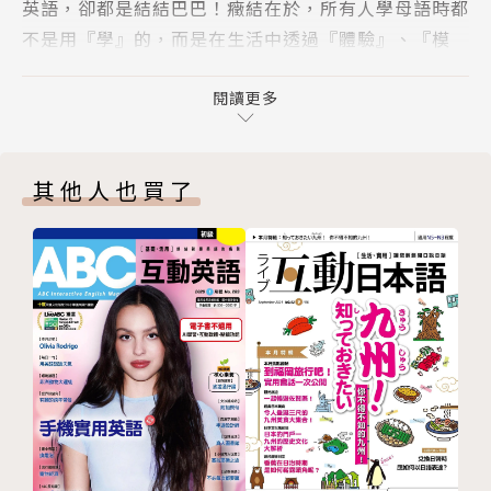
英語，卻都是結結巴巴！癥結在於，所有人學母語時都
中文翻譯
不是用『學』的，而是在生活中透過『體驗』、『模
解答頁
仿』來的，《ABC互動英語》以最生活化的課程內容，
本月之星
最有趣的學習素材讓讀者體驗最輕鬆的學習方式。
閱讀更多
單字卡
◎專為英語初學者編訂的基礎英語雜誌：
其他人也買了
《ABC互動英語》，配合九年一貫課程，以生動有趣的
課程內容，包含3-D圖解、3-D動畫、真人影片、電影
等題材，搭配相關聯的單字、片語、文法、句型及會話
介紹，讓你無論是打好英語底子，參加學力及英檢測
驗，都能輕鬆應考、得心應手。
◎玩樂學習，完美學習：
在快樂的環境中學習，是所有學子心中的夢想。ABC互
動光碟，把原來要『學』的教材，變成生動有趣的『3
D動畫電影』、『瘋狂爆笑的電視廣告』及『精彩刺激