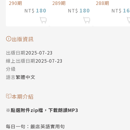
290期
289期
288期
180
180
16
NT$
NT$
NT$
出版資訊
出版日期
2025-07-23
線上出版日期
2025-07-23
分級
語言
繁體中文
本期介紹
※點選附件zip檔，下載朗讀MP3
每日一句：飯店英語實用句