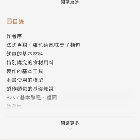
以6大點心麵團的手法為基礎，
閱讀更多
布里歐麵團／丹麥麵團／千層麵團／甜麵團，
集法式美學工藝展現甜點麵包的絕美演繹。
目錄
￭柔潤綿密的布里歐
作者序
￭酥香華麗的可頌•丹麥•千層
法式香甜，維也納風味菓子麵包
￭鬆軟香甜的菓子麵包
麵包的基本材料
特別講究的食材用料
深度味道×華麗造型×精緻美感
製作的基本工具
滿足視覺與味蕾的全新體驗，
本書使用的模型
重現維也納最迷人的極致風味！
製作麵包的基礎知識
Basic基本酵種、麵團
作者簡介
魯邦種
法國老麵
李志豪
葡萄菌水
閱讀更多
基本的美味內餡
名古屋製菓專門學校畢業。擁有豐富經驗的實力派新銳