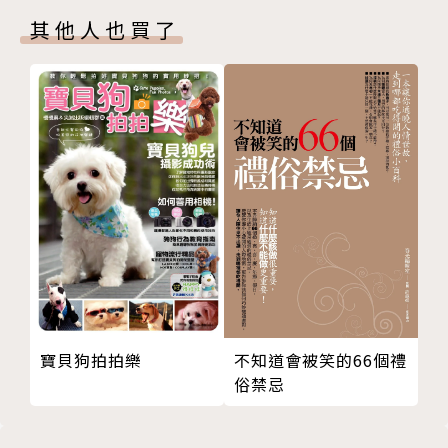
基本的美味淋醬
麵包師。多年前毅然踏上日本國境，築麵包師之路的一
其他人也買了
CHAPTER 1 歷久彌新的布里歐
刻起，自此樂此不疲。熱愛麵包與日本文化，嫻熟日式
基本布里歐麵團A
麵包製作，擅以特色食材為發想，創作出層次變化的精
布里歐國王吐司
緻菓子麵包。專職於麵包點心領域，從事麵包開發創
凱撒咕咕洛夫
作，與推廣教學，希冀以所學 落實於在地飲食文化結
杏桃情人吐司麵包
合，以深富創意的方 式拓展各色麵包，分享於廣大麵
肉桂焦糖麵包卷
包同好。
基本布里歐麵團B
布里歐花冠
現任
修士布里歐
‧星享道酒店INSKY HOTEL 點心房主廚
焦糖杏仁布里歐
‧CH PAIN PAIN主廚／經營者
布里歐珍珠辮子
蘋果玫瑰花卷
學經歷
寶貝狗拍拍樂
不知道會被笑的66個禮
聖特羅佩塔
‧名古屋製菓專門學校 麵包科
俗禁忌
杏仁巧克力
‧名古屋Boulangerie BENKEI正職社員
焦糖檸檬維也納
‧The Tango Hotel 點心房主廚