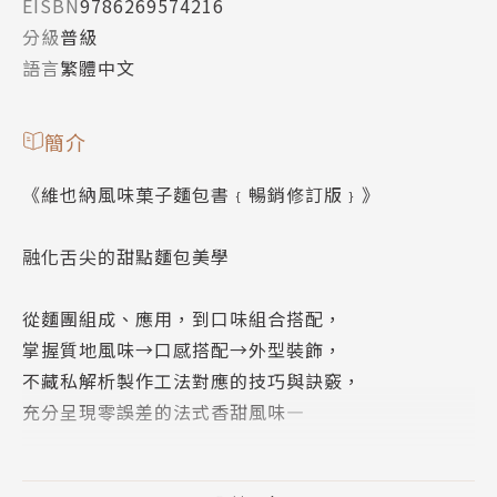
EISBN
9786269574216
分級
普級
語言
繁體中文
簡介
《維也納風味菓子麵包書﹛暢銷修訂版﹜》
融化舌尖的甜點麵包美學
從麵團組成、應用，到口味組合搭配，
掌握質地風味→口感搭配→外型裝飾，
不藏私解析製作工法對應的技巧與訣竅，
充分呈現零誤差的法式香甜風味—