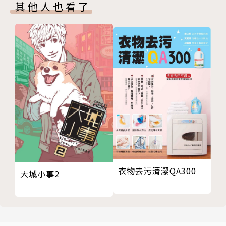
蕾夢糖霜葡萄卷
賽事
其他人也看了
潘朵洛黃金麵包
‧2018年台中市商業會特色伴手禮大賽 年度伴手禮獎
克蘭茲特翰
‧全國金鳶盃烘焙競賽 評審
史多倫聖誕麵包
‧第六屆法國世界麵包大賽Mondail du pain 台灣代
潘那朵妮
表選拔賽佳作
CHAPTER 2 折疊手藝的可頌丹麥
‧2016年健康大麥創意大賽 季軍
【可頌丹麥】
‧2015年健康大麥創意大賽 佳作
基本丹麥麵團C
【千層】
法式國王餅
蘋果澎派
香草鳳梨金角酥
衣物去污清潔QA300
巴塔乳酪球
大城小事2
基本千層麵團D
CHAPTER 3 維也納風的菓子麵包
【日式菓子麵包】