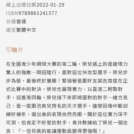
線上出版日期
2022-01-29
ISBN
9789863241577
分級
普級
語言
繁體中文
簡介
在全國青少年網球大賽的第二輪，榮兒遇上的是破壞力
驚人的強敵―岡田隆行，面對這位快攻型選手，榮兒步
步為營，最後終於獲勝！緊接著是跟好友諭吉首度在正
式比賽中的對決，榮兒也展現實力、以直落二輕取對
手，挺進第四輪。榮兒接下來即將面對的對手―緒方克
己，是一度跟池爽兒齊名的天才選手，儘管因傷中斷訓
練好幾年，復出後的表現依然亮眼。關於這位實力深不
可測、但肯定不好惹的對手，青井教練給了榮兒一個忠
告：「…信仰真的能讓運動員變得更強哦！」