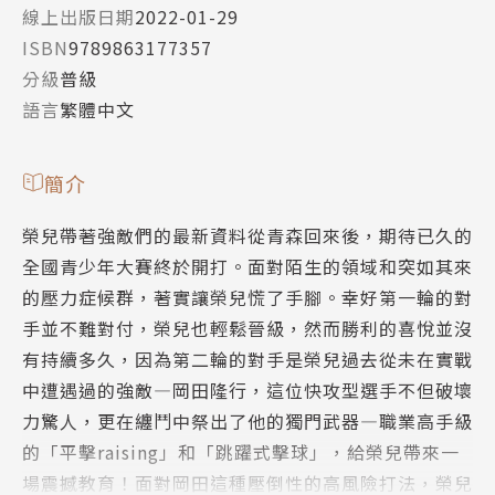
線上出版日期
2022-01-29
ISBN
9789863177357
分級
普級
語言
繁體中文
簡介
榮兒帶著強敵們的最新資料從青森回來後，期待已久的
全國青少年大賽終於開打。面對陌生的領域和突如其來
的壓力症候群，著實讓榮兒慌了手腳。幸好第一輪的對
手並不難對付，榮兒也輕鬆晉級，然而勝利的喜悅並沒
有持續多久，因為第二輪的對手是榮兒過去從未在實戰
中遭遇過的強敵―岡田隆行，這位快攻型選手不但破壞
力驚人，更在纏鬥中祭出了他的獨門武器―職業高手級
的「平擊raising」和「跳躍式擊球」，給榮兒帶來一
場震撼教育！面對岡田這種壓倒性的高風險打法，榮兒