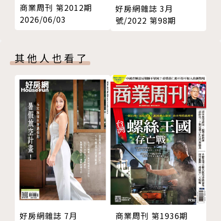
玩聯名玩到把路人變鐵粉 樂高營收逆增秘訣：搞懂客
商業周刊 第2012期
好房網雜誌 3月
戶渴望
2026/06/03
號/2022 第98期
無印淨利連兩年創高 社長「乏味經營」成功心法
Nike、Puma搶占3兆商機 關鍵竟是一塊泡棉
其他人也看了
如何在人際築牆的時代贏得人心？4種「造橋型思考」
讓你超有魅力
alive封面
淡水八角塔生日快樂
穿雨鞋走進膠狀液體世界 直擊teamLab日本最大室
內館開幕
台灣果酒的革命！它如何從滯銷到登上米其林餐桌？
信義區最仙台菜宴開席 藝術家打造山水幻境、紅白酒
搭鴨肉羹
林百里邀策展、日本藏家為他飛台灣 蒐藏大師張富荃
的一瓢飲哲學
看五百年前書房有這些！原來古人也愛桌面小廢物
商業周刊 第1936期
好房網雜誌 7月