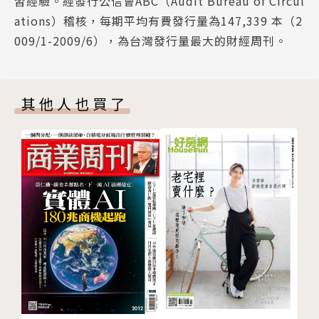
習經驗。經發行公信會ABC（Audit Bureau of Circul
出遊省錢睡帳篷、休息站 中國十一長假洩「人熱錢
ations）稽核，每期平均有費發行量為147,339 本（2
冷」實況
009/1-2009/6），為台灣發行量最大的財經周刊。
豪車王者把最新科技放進入門款！德國直擊》賓士電車
夢的下一步
全齡企業百強大調查
其他人也買了
統一超、鴻海入榜！師徒傳承、退休回聘普及化
57歲補教名師到花蓮摺衣服 他成無印良品哥姐代言
人
14萬小時課程+懶人包打破隔閡 漢翔讓老廠不被退休
潮拖垮
讓18到77歲員工由衝突到共學！南投金屬廠變隱形冠
軍秘密
用AI、1300件提案打開青銀對話 中華車「五代同
堂」戰勝危機
這一招，讓6成Z世代幫老鳥懂AI 「反向導師」有何
魔法？