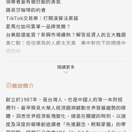
領導者要有被討厭的勇氣
路易莎咖啡的約會
TikTok交易案：打開演算法黑箱
愛馬仕如何靠單一品牌常勝？
台美股還能買？新興市場續熱？解答投資人的五大難題
黃仁勳：低估華為的人都太天真 美中對抗下的輝達中
國困局
COCO
軍工、AI完蛋？只是談判手段？3層次解讀中國稀土戰
閱讀更多
再升級
鴻海一樁罕見合資案背後 搶蘋果摺疊機「王冠上珍
雜誌簡介
珠」野心
創立於1987年，是台灣人，也是中國人的第一本財經
AI泡沫疑慮、稀土風暴關鍵一個月 股市「將軍倒下訊
周刊，最早預見大華人經濟圈將撼動世界發展趨勢的媒
號」抓退場時機
體，洞悉世界經濟板塊變化，總是在關鍵的時刻，以速
每日人流60萬最賺金雞母 微風能擊退6零售大咖守住
度及深度的報導創造讀者「先進觀念‧輕鬆掌握」的學
北車？