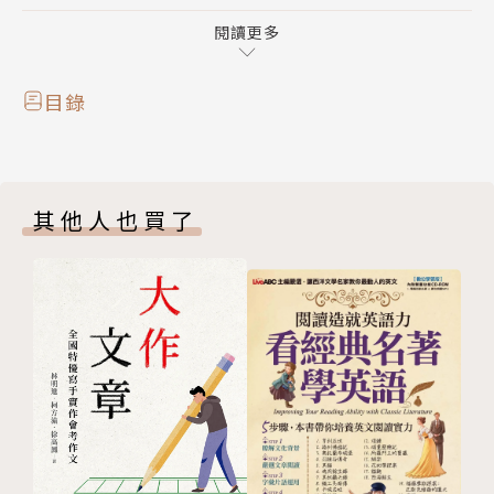
相信許多人都有這樣的經驗，日常生活中用英語應對的
能力還不錯，但在工作場合上的口語表達就可能不是那
閱讀更多
麼通順，甚至在專業的產品銷售或洽談合約議價等商務
場合還可能鴨子聽雷。其實職場英語並沒有想像中困
目錄
難，藉由本書實用的主題和淺顯易懂的對話，幫助你在
重要時刻可以聽得懂、說得出漂亮的英語！
其他人也買了
商業用語vs.辦公室會話，兩大主題一次學會！
本書主要分為兩大主題，在「商業英語會話」中收錄會
議溝通、產品銷售、議價協商、出差商展及專業領域
等，提供專業的商業英語，讓你在洽談商務時得心應
手。「辦公室英語會話」則包含人事行政、協調分工、
意見處理及生活話題等，提供辦公場合的實用英語，讓
你掌握職場人際關係。
兩大主題再細分為42個單元，包含113段道地的英語對