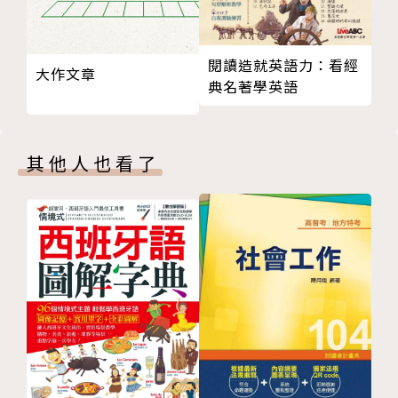
話，每段都是豐富又有趣的職場Live Show，幫你加
強口說能力，讓你跟老外主管和同事可以輕鬆應答。每
個單元除了職場必備實戰對話，還補充各種實用例句及
閱讀造就英語力：看經
大作文章
單字，例如：
典名著學英語
．簡報說明時常說的：
我們目前的市佔率是20%。
其他人也看了
Our current share of the market is 20 percent.
．開會中常用的：
這裡我有一點要說明。
I have a point to add here.
．商展接洽實用句：
這裡有一份我們的產品規格單。
Here’s a copy of our product spec sheet.