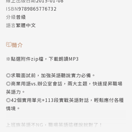
線上出版日期
2015-01-08
ISBN
9789865776732
分級
普級
語言
繁體中文
簡介
※點選附件zip檔，下載朗讀MP3
◎求職面試前，加強英語聽說實力必備。
◎商業用語vs.辦公室會話，兩大主題，快速提昇職場
英語力。
◎42個實用單元+113段實戰英語對話，輕鬆應付各種
情境。
上班族英語不NG，職場英語這樣說就對了！