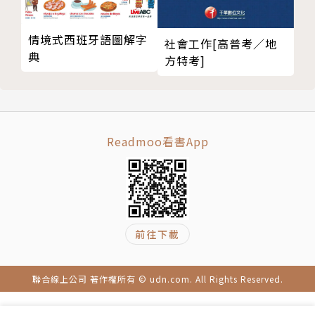
．行銷定位要學的：
情境式西班牙語圖解字
青少年占我們很大比率的客源。
社會工作[高普考／地
典
方特考]
Teenagers form a large percentage of our custo
mer base.
．鼓勵同事好用句：
我們百分之百支持你。
Readmoo看書App
We are behind you 100 percent.
．帶老外遊台灣時可以介紹：
小籠包是這家餐廳的招牌菜。
前往下載
The steamed pork dumplings are this restauran
t’s specialty.
聯合線上公司 著作權所有 © udn.com. All Rights Reserved.
這些實用的對話及例句都可以再次強化讀者的會話能