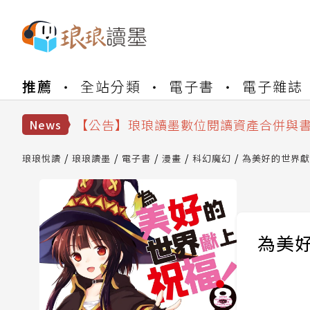
【公告】琅琅書店服務升級重要說明及
推薦
全站分類
電子書
電子雜誌
【公告】因 Readmoo 讀墨系統維護
【公告】琅琅讀墨數位閱讀資產合併與
【公告】琅琅讀墨書櫃開通常見問題
News
【公告】琅琅讀墨 3 分鐘完成書櫃開通
【公告】琅琅書店服務升級重要說明及
琅琅悅讀
琅琅讀墨
電子書
漫畫
科幻魔幻
為美好的世界獻上
【公告】因 Readmoo 讀墨系統維護
為美好