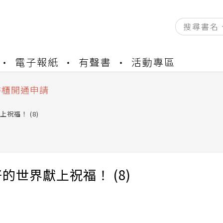
資產合併結果查詢
電子報紙
有聲書
活動專區
中，本站同步暫停部分閱讀服務
書櫃開通申請
與資產合併申請圖文教學
資產合併結果查詢
祝福！ (8)
中，本站同步暫停部分閱讀服務
的世界獻上祝福！ (8)