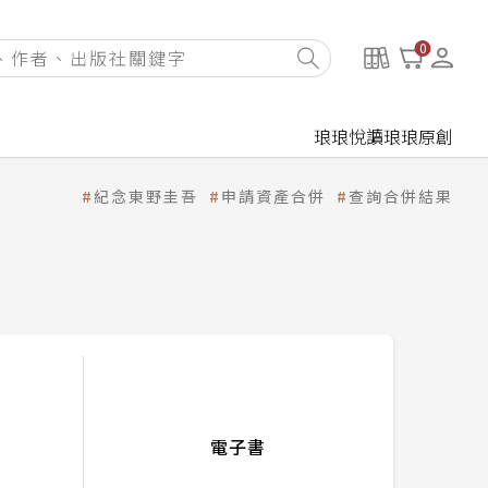
0
琅琅悅讀
琅琅原創
紀念東野圭吾
申請資產合併
查詢合併結果
電子書