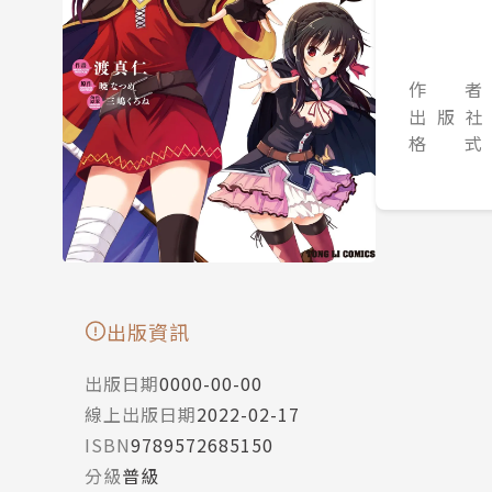
作 者
出 版 社
格 式
出版資訊
出版日期
0000-00-00
線上出版日期
2022-02-17
ISBN
9789572685150
分級
普級