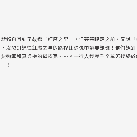
，就獨自回到了故鄉「紅魔之里」。但芸芸臨走之前，又說「
去，沒想到通往紅魔之里的路程比想像中還要艱難！他們遇到
想要強奪和真貞操的母歐克……。一行人經歷千辛萬苦後終於
——！