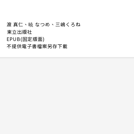
渡 真仁、暁 なつめ、三嶋くろね
東立出版社
EPUB(固定版面)
不提供電子書檔案另存下載