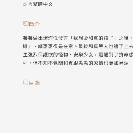
語言
繁體中文
簡介
芸芸做出爆炸性發言「我想要和真的孩子」之後
機」，讓惠惠很是在意。最後和真等人也追了上
生強烈保護欲的怪物・安樂少女，還遇到了拚命
程，但不知不覺間和真跟惠惠的感情也更加昇溫
目錄