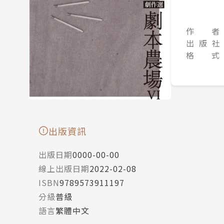
作 者
出 版 社
格 式
出版資訊
出版日期
0000-00-00
線上出版日期
2022-02-08
ISBN
9789573911197
分級
普級
語言
繁體中文