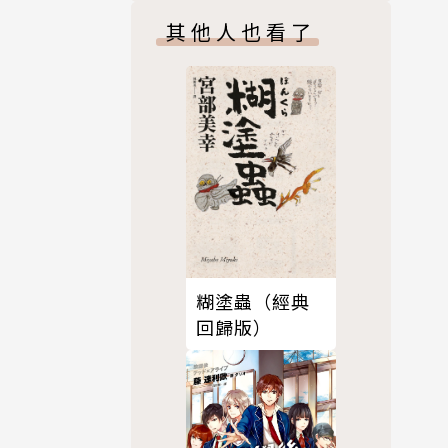
其他人也看了
糊塗蟲（經典
回歸版）